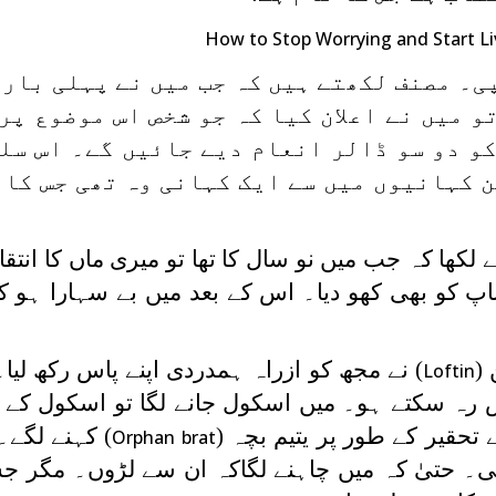
How to Stop Worrying and Start Li
لی بار 1948 میں چھپی۔ مصنف لکھتے ہیں کہ جب میں نے پہلی ب
و میں نے اعلان کیا کہ جو شخص اس موضوع پر
کو دو سو ڈالر انعام دیے جائیں گے۔ اس سل
 کہانیوں میں سے ایک کہانی وہ تھی جس کا 
ے لکھا کہ جب میں نو سال کا تھا تو میری ماں کا انتقا
باپ کو بھی کھو دیا۔ اس کے بعد میں بے سہارا ہو ک
(
) نے مجھ کو ازراہ ہمدردی اپنے پاس رکھ لیا۔
Loftin
 رہ سکتے ہو۔ میں اسکول جانے لگا تو اسکول کے 
تحقیر کے طور پر یتیم بچہ (
) کہنے لگے۔
Orphan brat
۔ حتیٰ کہ میں چاہنے لگاکہ ان سے لڑوں۔ مگر ج