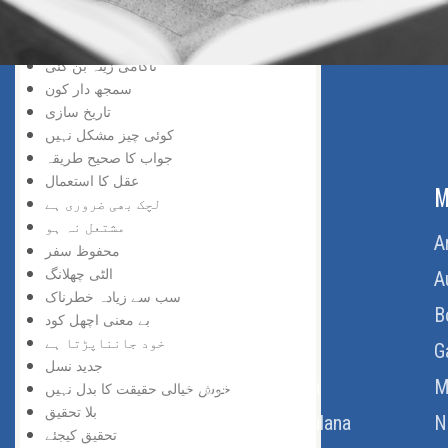
سڑک بند ہے
افسوس نہ کیجئے
ناکامی زینہ بن گئی
سمجھ دار کون
تاریخ سازی
کوئی چیز مشکل نہیں
جواب کا صحیح طریقہ
عقل کا استعمال
ABOUT US
M
لچک بھی ضروری ہے
مشتعل نہ ہو
Home
A
محفوظ سفر
الٹی چھلانگ
About Us
A
سب سے زیادہ خطرناک
Download Quran
B
بے معنی اچھل کود
خود جانناپڑتا ہے
Get Involved
G
جدید نسل
Order Free Quran
M
خوش خیالی حقیقت کا بدل نہیں
بلا تحقیق
Thoughts Of Maulana
N
تحقیق کیجئے