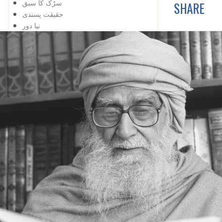
سڑک کا سبق
SHARE
حقیقت پسندی
نیا دور
خود کشی نہیں
اور تالا کھل گیا
شوق کافی ہے
زبان درازی
حقیقت پسندی نہ کہ شوق
دشمنی کے وقت بھی
تعلیم کی اہمیت
اس کے باوجود
اپنی کوشش سے
ایک کے بعد دوسرا
مواقع کا استعمال
ہار میں جیت
کامیابی کے لیے
کمی کی تلافی
بربادی کے بعد بھی
تم غریب نہیں ، دولت مند ہو
کمزوری نعمت ثابت ہوئی