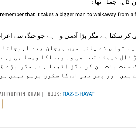
کا یہ جملہ تھا :
remember that it takes a bigger man to walkaway from a f
.
ی کر سکتا ہے مگر بڑا آدمی وہ ہے جو جنگ سے اعر
یں تواس کے پانی میں ہیجان پید اہوجاتا 
 ڈال دیجئے تب بھی وہ ویساکا ویسا ہی رہے 
ک سخت بات سن کر بگڑ اٹھتا ہے۔ مگر بڑے ظ
 ہیں اور پھر بھی اس کا سکون برہم نہیں ہو
BOOK :
RAZ-E-HAYAT
AHIDUDDIN KHAN