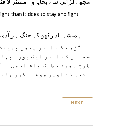
مجھے لڑائی سے بچایا وہ مسٹر لا فٹن 
ight than it does to stay and fight
ہمیشہ یاد رکھو کہ جنگ ہر آدم
گڑھے کے اندر پتھر پھینک
سمندر کے اندر ایک پورا پہاڑ
طرح چھوٹے ظرف والا آدمی ای
آدمی کے اوپر طوفان گزر جاتے
NEXT