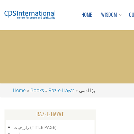
WISDOM
Q
HOME
بڑا آدمی
Raz-e-Hayat
Books
Home
Breadcrumb
RAZ-E-HAYAT
راز ِحیات (TITLE PAGE)