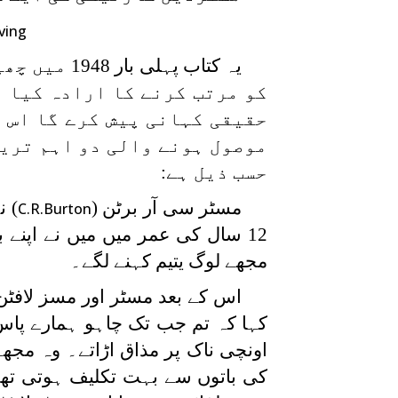
ving
یہ کتاب پہ
کو مرتب کرنے کا ارادہ کیا ت
حقیقی کہانی پیش کرے گا اس 
موصول ہونے والی دو اہم ترین
حسب ذیل ہے:
مسٹر سی آر برٹن (
) ن
C.R.Burton
12 سال کی عمر میں میں نے اپنے 
مجھے لوگ یتیم کہنے لگے۔
اس کے بعد مسٹر اور مسز لافٹن 
کہا کہ تم جب تک چاہو ہمارے پاس
اونچی ناک پر مذاق اڑاتے۔ وہ مجھے 
کی باتوں سے بہت تکلیف ہوتی تھی