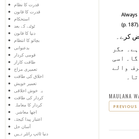
قدرت کا نظام
قدرت کا قانون
Always 
استحکام
(p. 187)
ٹوٹنے کے بعد
دنیا کا قانون
اض کرے۔
بچائو کا انتظام
بدعنوانی
ہے۔ مگر
قومی کردار
گا۔ اسی
طاقت کاراز
رف والے
تعمیری مزاج
تا۔
اخلاق کی طاقت
تعمیر خویش
یہ خوش اخلاقی
MAULANA W
کردار کی طاقت
کردار کا معاملہ
PREVIOUS
اچھا معاشرہ
اعتبار پیدا کیجئے
آسان حل
دنیا ٹائپ رائٹر نہیں