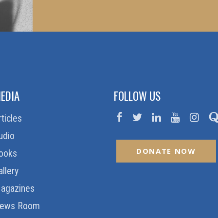
EDIA
FOLLOW US
rticles
udio
DONATE NOW
ooks
allery
agazines
ews Room