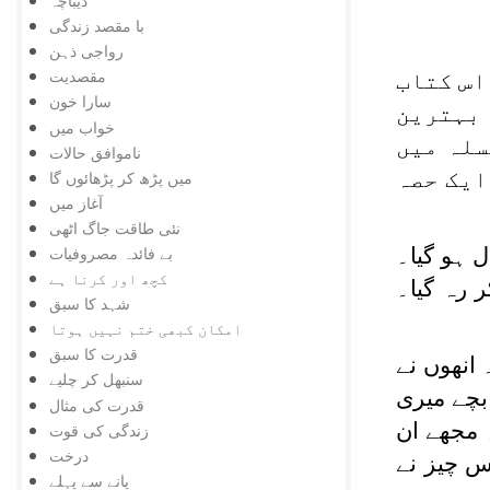
دیباچہ
با مقصد زندگی
رواجی ذہن
مقصدیت
ار اس کتاب
سارا خون
 بہترین
خواب میں
سلہ میں
ناموافق حالات
ایک حصہ
میں پڑھ کر پڑھائوں گا
آغاز میں
نئی طاقت جاگ اٹھی
ل ہو گیا۔
بے فائدہ مصروفیات
کچھ اور کرنا ہے
ر رہ گیا۔
شہد کا سبق
امکان کبھی ختم نہیں ہوتا
قدرت کا سبق
 انھوں نے
سنبھل کر چلیے
بچے میری
قدرت کی مثال
 مجھے ان
زندگی کی قوت
درخت
س چیز نے
پانے سے پہلے