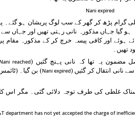
Nani expired
 ٹیلی گرام پڑھ کر گھر کے سب لوگ پریشان ہو گئے۔ پو
 ہو گیا جہاں مذکورہ نانی رہتی تھیں اور جہاں سے 
ے ہوئے اور کافی پیسہ خرچ کر کے مذکورہ مقام پر 
د تھیں۔
ل مضمون یہ تھا کہ نانی پہنچ گئیں (
Nani reached
نانی انتقال کر گئیں (
) بن گیا۔ (ٹائمس 
Nani expired
ناک غلطی کی طرف توجہ دلائی گئی۔ مگر اس کا 
 department has not yet accepted the charge of inefficien