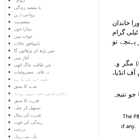
دیباچہ
با مقصد زندگی
رواجی ذہن
مقصدیت
را خاندان
سارا خون
ٹیلی گرام
خواب میں
پہنچے تو
ناموافق حالات
میں پڑھ کر پڑھائوں گا
آغاز میں
) مگر وہ
نئی طاقت جاگ اٹھی
آف انڈیا،
بے فائدہ مصروفیات
کچھ اور کرنا ہے
شہد کا سبق
امکان کبھی ختم نہیں ہوتا
جو نتیجہ
قدرت کا سبق
سنبھل کر چلیے
قدرت کی مثال
The P&T
زندگی کی قوت
.
if any
درخت
پانے سے پہلے