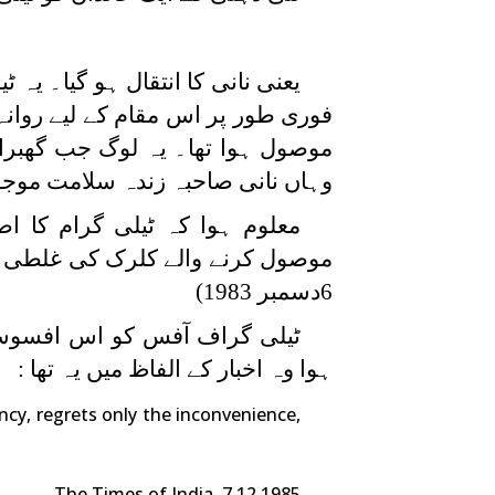
یعنی نانی کا انتقال ہو گیا۔ یہ
فوری طور پر اس مقام کے لیے روانہ
موصول ہوا تھا۔ یہ لوگ جب گھبرائ
وہاں نانی صاحبہ زندہ سلامت موجو
معلوم ہوا کہ ٹیلی گرام کا اص
موصول کرنے والے کلرک کی غلطی سے 
6دسمبر 1983)
ٹیلی گراف آفس کو اس افسوس
ہوا وہ اخبار کے الفاظ میں یہ تھا :
cy, regrets only the inconvenience,
The Times of India, 7.12.1985