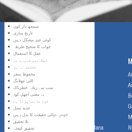
سڑک بند ہے
افسوس نہ کیجئے
ناکامی زینہ بن گئی
سمجھ دار کون
تاریخ سازی
کوئی چیز مشکل نہیں
جواب کا صحیح طریقہ
عقل کا استعمال
ABOUT US
M
لچک بھی ضروری ہے
مشتعل نہ ہو
محفوظ سفر
Home
A
الٹی چھلانگ
About Us
A
سب سے زیادہ خطرناک
بے معنی اچھل کود
Download Quran
B
خود جانناپڑتا ہے
Get Involved
G
جدید نسل
خوش خیالی حقیقت کا بدل نہیں
Order Free Quran
M
بلا تحقیق
Thoughts Of Maulana
N
تحقیق کیجئے