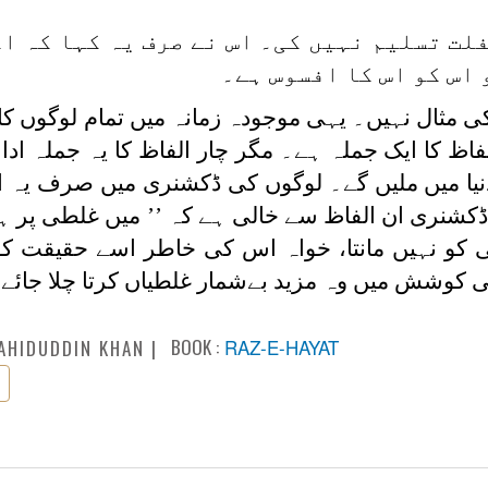
لت تسلیم نہیں کی۔ اس نے صرف یہ کہا کہ اگ
 اس کو اس کا افسوس ہے۔
 مثال نہیں۔ یہی موجودہ زمانہ میں تمام لوگوں کا
ظ کا ایک جملہ ہے۔ مگر چار الفاظ کا یہ جملہ ادا 
نیا میں ملیں گے۔ لوگوں کی ڈکشنری میں صرف یہ ا
ڈکشنری ان الفاظ سے خالی ہے کہ ’’ میں غلطی پر ہو
 کو نہیں مانتا، خواہ اس کی خاطر اسے حقیقت کو 
ی کوشش میں وہ مزید بےشمار غلطیاں کرتا چلا جائے
BOOK :
RAZ-E-HAYAT
AHIDUDDIN KHAN