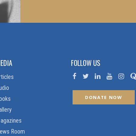
EDIA
FOLLOW US
rticles
udio
DONATE NOW
ooks
allery
agazines
ews Room