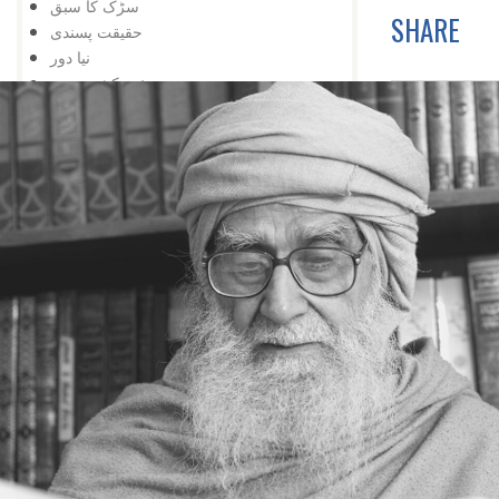
سڑک کا سبق
SHARE
حقیقت پسندی
نیا دور
خود کشی نہیں
اور تالا کھل گیا
شوق کافی ہے
زبان درازی
حقیقت پسندی نہ کہ شوق
دشمنی کے وقت بھی
تعلیم کی اہمیت
اس کے باوجود
اپنی کوشش سے
ایک کے بعد دوسرا
مواقع کا استعمال
ہار میں جیت
کامیابی کے لیے
کمی کی تلافی
بربادی کے بعد بھی
تم غریب نہیں ، دولت مند ہو
کمزوری نعمت ثابت ہوئی