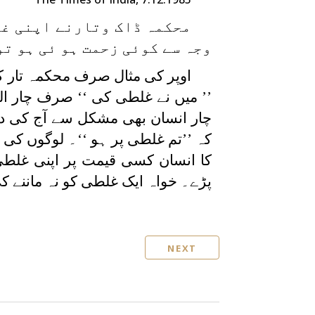
محکمہ ڈاک وتارنے اپنی غف
وجہ سے کوئی زحمت ہو ئی ہو تو
اوپر کی مثال صرف محکمہ تار کی
’’ میں نے غلطی کی ‘‘ صرف چار الفا
چار انسان بھی مشکل سے آج کی د
کہ ’’تم غلطی پر ہو ‘‘۔ لوگوں کی 
کا انسان کسی قیمت پر اپنی غلطی
پڑے۔ خواہ ایک غلطی کو نہ ماننے ک
NEXT