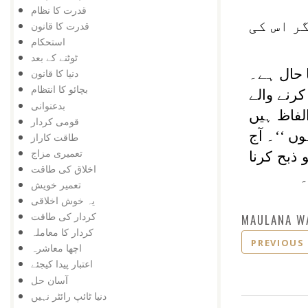
قدرت کا نظام
ر اس کی
قدرت کا قانون
استحکام
ٹوٹنے کے بعد
 حال ہے۔
دنیا کا قانون
بچائو کا انتظام
کرنے والے
بدعنوانی
لفاظ ہیں
قومی کردار
ں ‘‘۔ آج
طاقت کاراز
تعمیری مزاج
ذبح کرنا
اخلاق کی طاقت
۔
تعمیر خویش
یہ خوش اخلاقی
کردار کی طاقت
MAULANA W
کردار کا معاملہ
PREVIOUS
اچھا معاشرہ
اعتبار پیدا کیجئے
آسان حل
دنیا ٹائپ رائٹر نہیں