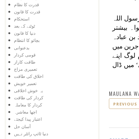
قدرت کا نظام
قدرت کا قانون
سول اللہ
استحکام
ٹوٹنے کے بعد
ا۔ بیشتر
دنیا کا قانون
بن عبادہ
بچائو کا انتظام
اجرین میں
بدعنوانی
قومی کردار
لوگ اپنے
طاقت کاراز
 میں ڈال
تعمیری مزاج
اخلاق کی طاقت
تعمیر خویش
یہ خوش اخلاقی
MAULANA W
کردار کی طاقت
PREVIOUS
کردار کا معاملہ
اچھا معاشرہ
اعتبار پیدا کیجئے
آسان حل
دنیا ٹائپ رائٹر نہیں