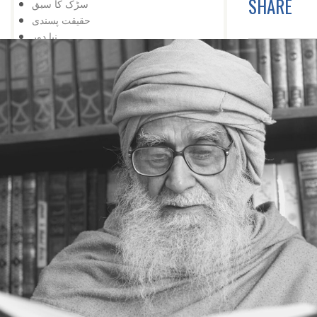
SHARE
سڑک کا سبق
حقیقت پسندی
نیا دور
خود کشی نہیں
اور تالا کھل گیا
شوق کافی ہے
زبان درازی
حقیقت پسندی نہ کہ شوق
دشمنی کے وقت بھی
تعلیم کی اہمیت
اس کے باوجود
اپنی کوشش سے
ایک کے بعد دوسرا
مواقع کا استعمال
ہار میں جیت
کامیابی کے لیے
کمی کی تلافی
بربادی کے بعد بھی
تم غریب نہیں ، دولت مند ہو
کمزوری نعمت ثابت ہوئی