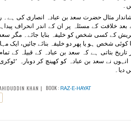
ں۔
اندار مثال حضرت سعد بن عبادہ انصاری کی ہے۔ ر
عد خلافت کے مسئلہ پر ان کے اندر انحراف پیداہو
قریش کے کسی شخص کو خلیفہ بنایا جائے۔ مگر سعد 
کا کوئی شخص ہو یا پھر دو خلیفہ بنائے جائیں، ایک مہ
ریخ بتاتی ہے کہ سعد بن عبادہ کے قبیلہ کے تمام 
نہوں نے سعد بن عبادہ کو کھینچ کر دوبارہ ’ٹوکری‘
ں دیا۔
BOOK :
RAZ-E-HAYAT
AHIDUDDIN KHAN