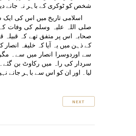
شخص کو ٹوکری کے باہر نہ جانے دی
اسلامی تاریخ میں اس کی ایک ش
صلی اللہ علیہ وسلم کی وفات کے ب
صحابہ اس پر متفق تھے کہ قبیلہ 
کے ذہن میں یہ آیا کہ خلیفہ انصار 
سے اوردوسرا انصار میں سے۔ مگر تا
سردار کی راہ میں رکاوٹ بن گئے۔ ا
لیا۔ اور ان کو اس سے باہر جانے نہی
NEXT