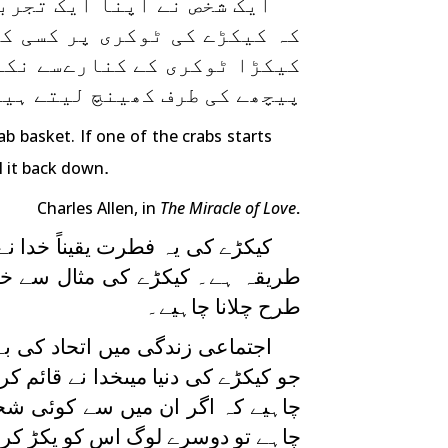
ایک شخص نے اپنا ایک تجرب
کہ کیکڑے کی ٹوکری پر کسی ک
کیکڑا ٹوکری کے کنارےسے نکل
پیچھے کی طرف کھینچ لیتے ہیں
b basket. If one of the crabs starts
.
ll it back down
.
Charles Allen, in
The Miracle of Love
کیکڑے کی یہ فطرت یقیناً خدا ن
طریقہ ہے۔ کیکڑے کی مثال سے خدا 
طرح چلانا چاہیے۔
اجتماعی زندگی میں اتحاد کی بے
جو کیکڑے کی دنیا میںخدا نے قائم ک
چاہیے کہ اگر ان میں سے کوئی شخ
چاہے تو دوسرے لوگ اس کو پکڑ کر د