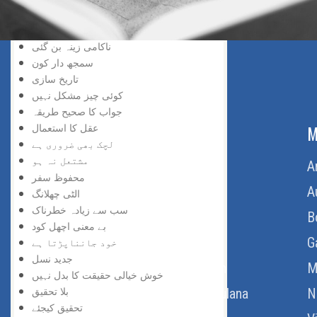
سڑک بند ہے
افسوس نہ کیجئے
ناکامی زینہ بن گئی
سمجھ دار کون
تاریخ سازی
کوئی چیز مشکل نہیں
جواب کا صحیح طریقہ
عقل کا استعمال
ABOUT US
M
لچک بھی ضروری ہے
مشتعل نہ ہو
Home
A
محفوظ سفر
About Us
A
الٹی چھلانگ
سب سے زیادہ خطرناک
Download Quran
B
بے معنی اچھل کود
Get Involved
G
خود جانناپڑتا ہے
جدید نسل
Order Free Quran
M
خوش خیالی حقیقت کا بدل نہیں
بلا تحقیق
Thoughts Of Maulana
N
تحقیق کیجئے