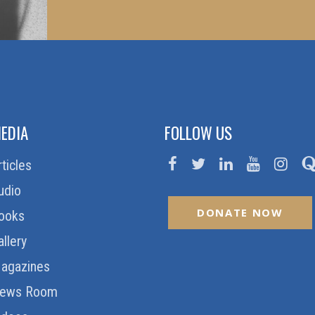
EDIA
FOLLOW US
rticles
udio
DONATE NOW
ooks
allery
agazines
ews Room