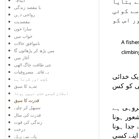
دیباچہ
ے بتایا
با مقصد زندگی
سے کوئی
رواجی ذہن
ر اس کو
مقصدیت
سارا خون
خواب میں
A fishe
ناموافق حالات
میں پڑھ کر پڑھائوں گا
climbin
آغاز میں
نئی طاقت جاگ اٹھی
بے فائدہ مصروفیات
یک خدائی
کچھ اور کرنا ہے
گی کو کس
شہد کا سبق
امکان کبھی ختم نہیں ہوتا
قدرت کا سبق
یروہی ہے
سنبھل کر چلیے
قدرت کی مثال
شعور ہونا
زندگی کی قوت
جدا ہونا
درخت
 اپنے کسی
پانے سے پہلے