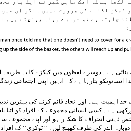
ہ لکھا ہے کہ ایک ماہی گیر نے ایک بار مجھ
و ڈھکن لگانے کی ضرورت نہیں۔ اگر ان میں 
نا چاہتا ہے تو دوسرے وہاں پہنچتے ہیں او
:
rman once told me that one doesn't need to cover for a cra
g up the side of the basket, the others will reach up and pu
ے بنائی ہے۔ دوسرے لفظوں میں کیکڑے کا یہ طریقہ ا
انسانوںکو بتارہا ہے کہ انہیں اپنی اجتماعی زند
 حد اہمیت ہے۔ اور اتحاد قائم کرنے کی بہترین تدب
ررکھی ہے۔ کسی انسانی مجموعے کے افراد کو اتنا با
ص ذہنی انحراف کا شکا ر ہو اور اپنے مجموعے سے 
وبارہ اندر کی طرف کھینچ لیں۔ ’’ٹوکری‘‘ کے افراد