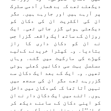
دیکھتے تھے کہ بے شمار آدمی سٹرک
پر آرہے ہیں اور جارہے ہیں۔ مگر
ان کی اکثریت ان کی دکان کو
دیکھتی ہوئی گزر جاتی تھی۔ ایک
روزان کے ساتھ ایک واقعہ گزرا جس
نے ان کو دکان داری کا راز
بتادیا۔ وہ کپٹرا خریدنے کےلیے
کپڑے کی مارکیٹ میں گئے۔ وہاں
مسلسل بہت سی دکانیں کھلی ہوئی
تھیں۔ وہ ایک کے بعد ایک دکان سے
گزررہے تھے مگر ان کی سمجھ میں
نہیں آتا تھا کہ کس دکان میں داخل
ہوں۔ اتنے میں ایک دکان دار نے ان
کو اپنی دکان کے سامنے دیکھ کر
کہا: ’’آئیے جناب اندر آکر دیکھئے