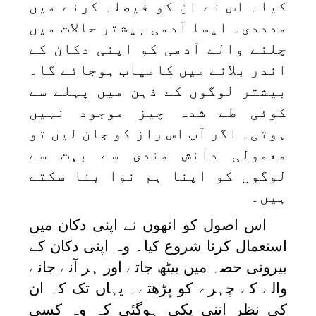
کیا۔ اس نے ان کو فیصلہ کرنے میں
مدددی۔ ایسا آدمی بیشتر حالات میں
چلنے والے آدمی کو اپنی دکان کے
اندر بلانے میں کامیاب ہوجائے گا۔
بیشتر لوگوں کے ذہن میں پہلے سے
کوئی طے شدہ چیز موجود نہیں
ہوتی۔ اگر آپ اس راز کو جان لیں تو
معمولی دانش مندی سے بہت سے
لوگوں کو اپنا ہم نوا بنا سکتے
ہیں۔
اس اصول کو انھوں نے اپنی دکان میں
استعمال کرنا شروع کیا۔ وہ اپنی دکان کے
بیرونی حصہ میں بیٹھ جاتے اور ہر آنے جانے
والے کے چہرے کو پڑھتے۔ یہاں تک کہ ان
کی نظر اتنی پکی ہوگئی کہ وہ کسی