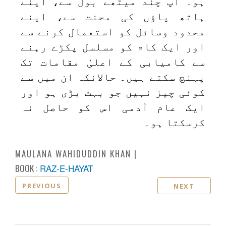
ہو۔ آپ چند میٹھے بول سے، اپنے
ہاتھ پاؤں کی محنت سے، اپنے
محدود وسائل کو استعمال کرنے سے
اور ایک کام کو مسلسل پکڑے رہنے
سے کامیابی کے اعلیٰ مقامات تک
پہنچ سکتے ہیں۔ حالانکہ ان میں سے
کوئی چیز نہیں جو بہت بڑی ہو اور
ایک عام آدمی اس کو حاصل نہ
کرسکتا ہو۔
MAULANA WAHIDUDDIN KHAN
BOOK :
RAZ-E-HAYAT
PREVIOUS
NEXT