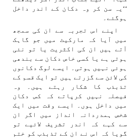
‘‘یہ سن کر وہ دکان کے اندر داخل
ہوگئے۔
اپنے اس تجربہ سے ان کی سمجھ
میں آیا کہ مارکیٹ میں جو گاہک
آتے ہیں ان کی اکثریت یا تو نئی
ہوتی ہے یا کسی خاص دکان سے بندھی
ہوئی نہیں ہوتی۔ ایسے لوگ دکانوں
کی لائن سے گزرتے ہیں تو ایک قسم کے
تذبذب کا شکار رہتے ہیں۔ وہ
فیصلہ نہیں کرپاتے کہ کس دکان
میں داخل ہوں۔ ایسے وقت میں ایک
شخص ہمدردانہ انداز میں اگر ان
سے کہے کہ اندر تشریف لائیے تو
گویا کہ اس نے ان کے تذبذب کو ختم