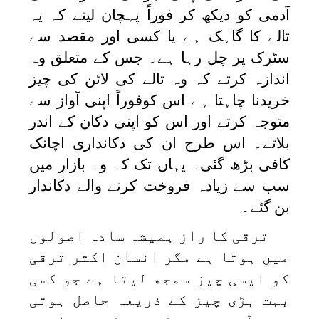
آدمی کو دیکھ کر فوراً پہچان لیتے کہ یہ
تالے کا گاہک ہے یا کسی اور مقصد سے
سٹرک پر چل رہا ہے۔ جس کے متعلق وہ
اندازہ کرتے کہ وہ تالے کی لائن کی چیز
خریدنا چاہتا ہے اس کوفوراً اپنی آواز سے
متوجہ کرتے اور اس کو اپنی دکان کے اندر
بلاتے۔ اس طرح ان کی دکانداری اچانک
کافی بڑھ گئی۔ یہاں تک کہ وہ بازار میں
سب سے زیادہ فروخت کرنے والے دکاندار
بن گئے۔
ترقی کا راز ہمیشہ سادہ اصولوں
میں ہوتا ہے مگر انسان اکثر ترقی
کو ایسی چیز سمجھ لیتا ہے جو کسی
بہت بڑی چیز کے ذریعہ حاصل ہوتی