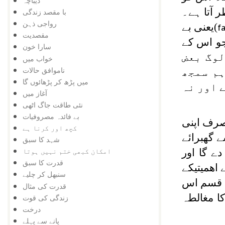
دیباچہ
آتا ہے۔
با مقصد زندگی
رواجی ذہن
)یعنی بے
fa
مقصدیت
جو اس کے
سارا خون
لوگ بعض
خواب میں
ناموافق حالات
ہم سمجھ
میں پڑھ کر پڑھائوں گا
 اور نہ
آغاز میں
نئی طاقت جاگ اٹھی
بے فائدہ مصروفیات
صرف اپنی
کچھ اور کرنا ہے
 گھبرائے
شہد کا سبق
امکان کبھی ختم نہیں ہوتا
دے گا اور
قدرت کا سبق
اهميتيکے
سنبھل کر چلیے
ی قسم اس
قدرت کی مثال
ا مغالطہ
زندگی کی قوت
درخت
پانے سے پہلے