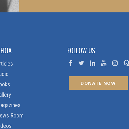
EDIA
FOLLOW US
rticles
udio
DONATE NOW
ooks
allery
agazines
ews Room
ideos