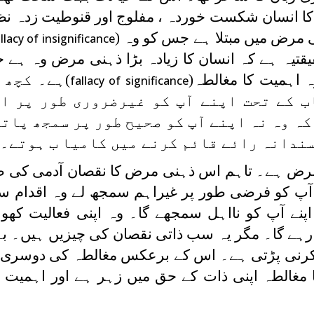
 انسان شکست خوردہ ، مفلوج اور قنوطیت زدہ نظر 
ی مرض میں مبتلا ہے جس کو وہ (
llacy of insignificance
یقتیہ ہے کہ انسان کا زیادہ بڑا ذہنی مرض وہ ہے 
 اہمیت کا مغالطہ(
)ہے۔ کچھ 
fallacy of significance
 کے تحت اپنے آپ کو غیرضروری طور پر ا
ہ وہ نہ اپنے آپ کو صحیح طور پر سمجھ پاتے
ندانہ رائے قائم کرنے میں کامیا ب ہوتے۔
 مرض ہے۔ تاہم اس ذہنی مرض کا نقصان آدمی کی 
آپ کو فرضی طور پر غیراہم سمجھ لے وہ اقدام سے
اپنے آپ کو نااہل سمجھے گا۔ وہ اپنی فعالیت کھو 
ہے گا۔ مگر یہ سب ذاتی نقصان کی چیزیں ہیں۔ بے 
دا کرنی پڑتی ہے۔ اس کے برعکس مغالطہ کی دوسر
 مغالطہ اپنی ذات کے حق میں زہر ہے اور اہمیت ک