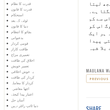
مجھ لیتا
قدرت کا نظام
قدرت کا قانون
گتا ہے۔
استحکام
س سے کم
ٹوٹنے کے بعد
گ اس کو
دنیا کا قانون
بچائو کا انتظام
 ہر ایک
بدعنوانی
تی پیدا
قومی کردار
بلا شبہ
طاقت کاراز
تعمیری مزاج
اخلاق کی طاقت
تعمیر خویش
MAULANA W
یہ خوش اخلاقی
کردار کی طاقت
PREVIOUS
کردار کا معاملہ
اچھا معاشرہ
اعتبار پیدا کیجئے
آسان حل
دنیا ٹائپ رائٹر نہیں
SHARE