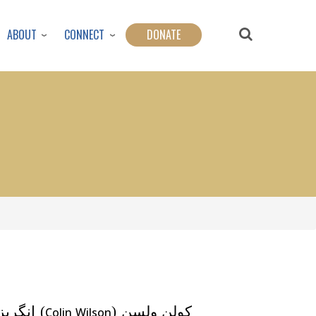
ABOUT
CONNECT
DONATE
کولن ولسن (
) انگری
Colin Wilson