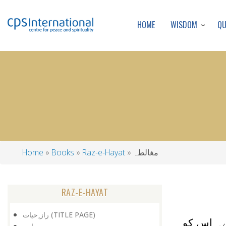
WISDOM
Q
HOME
مغالطہ
Raz-e-Hayat
Books
Home
Breadcrumb
RAZ-E-HAYAT
راز ِحیات (TITLE PAGE)
ے۔ اس کو