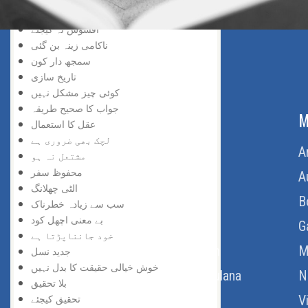
سڑک بند ہے
افسوس نہ کیجئے
ناکامی زینہ بن گئی
سمجھ دار کون
تاریخ سازی
کوئی چیز مشکل نہیں
جواب کا صحیح طریقہ
ABOUT US
M
عقل کا استعمال
لچک بھی ضروری ہے
Home
A
مشتعل نہ ہو
محفوظ سفر
About Us
A
الٹی چھلانگ
Download Quran
B
سب سے زیادہ خطرناک
بے معنی اچھل کود
Get Involved
G
خود جانناپڑتا ہے
Order Free Quran
M
جدید نسل
خوش خیالی حقیقت کا بدل نہیں
Thoughts Of Maulana
N
بلا تحقیق
V
تحقیق کیجئے