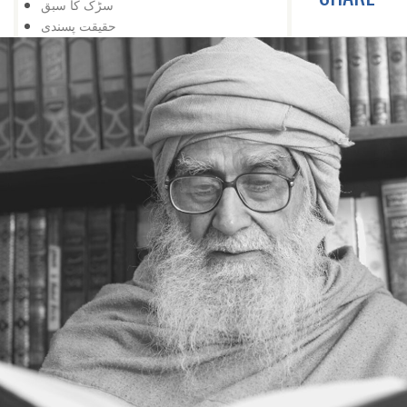
سڑک کا سبق
حقیقت پسندی
نیا دور
خود کشی نہیں
اور تالا کھل گیا
شوق کافی ہے
زبان درازی
حقیقت پسندی نہ کہ شوق
دشمنی کے وقت بھی
تعلیم کی اہمیت
اس کے باوجود
اپنی کوشش سے
ایک کے بعد دوسرا
مواقع کا استعمال
ہار میں جیت
کامیابی کے لیے
کمی کی تلافی
بربادی کے بعد بھی
تم غریب نہیں ، دولت مند ہو
کمزوری نعمت ثابت ہوئی