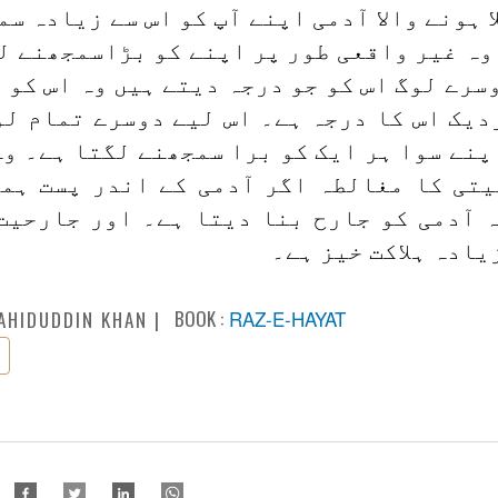
ہونے والا آدمی اپنے آپ کو اس سے زیادہ س
وہ غیر واقعی طور پر اپنے کو بڑاسمجھنے ل
سرے لوگ اس کو جو درجہ دیتے ہیں وہ اس کو ا
زدیک اس کا درجہ ہے۔ اس لیے دوسرے تمام لو
پنے سوا ہر ایک کو برا سمجھنے لگتا ہے۔ وہ
تی کا مغالطہ اگر آدمی کے اندر پست ہم
 آدمی کو جارح بنا دیتا ہے۔ اور جارحیت 
یادہ ہلاکت خیز ہے۔
BOOK :
RAZ-E-HAYAT
AHIDUDDIN KHAN