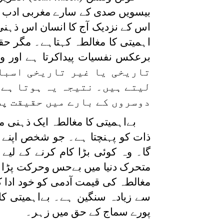
بیسویں صدی کے سارے مغربی ادب کا
اس کے نزدیک آج کا انسان اس ذہن
اہمیتی کا مغالطہ کہتاہے۔ مگر حق
برعکس نفسیات پیداکرتا ہے اور وہ
تاریخی یا غیر تاریخی اسباب
لیتے ہیں۔ نتیجہ یہ ہوتا ہے ک
دوسروں کے بارے میں حقیقت پس
بےاہمیتی کا مغالطہ ایک ذہنی
ذات کو پہنچتا ہے۔ جو شخص اپنے 
گا۔ وہ کوئی بڑا کام کرنے کے لیے 
متحرک دنیا میں بےحس وحرکت پڑا ر
مغالطہ کی قیمت آدمی کو خود ا
سے زیادہ سنگین ہے۔ بےاہمیتی کا
پورے سماج کے حق میں زہر۔