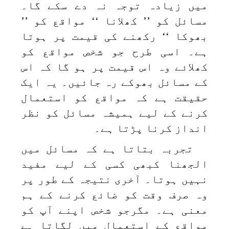
میں زیادہ توجہ نہ دے سکے گا۔
مسائل کو ’’ کھلانا ‘‘ مواقع کو ’’
بھوکا ‘‘ رکھنے کی قیمت پر ہوتا
ہے۔ اسی طرح جو شخص مواقع کو
کھلائے وہ اس قیمت پر ہو گا کہ اس
کے مسائل بھوکے رہ جائیں۔ یہ ایک
حقیقت ہے کہ مواقع کو استعمال
کرنے کے لیے ہمیشہ مسائل کو نظر
انداز کرنا پڑتا ہے۔
تجربہ بتاتا ہے کہ مسائل میں
الجھنا کبھی کسی کے لیے مفید
نہیں ہوتا۔ آخری نتیجہ کے طور پر
وہ صرف وقت کو ضائع کرنے کے ہم
معنی ہے۔ مگرجو شخص اپنے آپ کو
مواقع کے استعمال میں لگاتا ہے