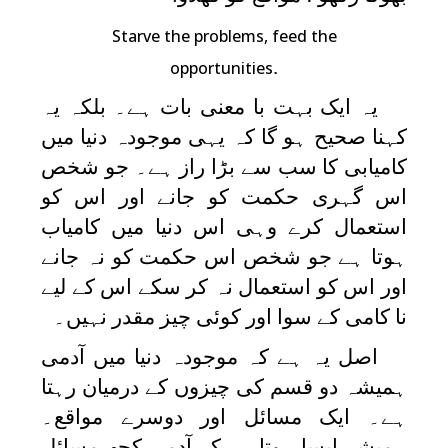
Starve the problems, feed the
.
opportunities
یہ ایک بہت با معنی بات ہے۔ بلکہ یہ
کہنا صحیح ہو گا کہ یہی موجودہ دنیا میں
کامیابی کا سب سے بڑا راز ہے۔ جو شخص
اس گہری حکمت کو جانے اور اس کو
استعمال کرے وہی اس دنیا میں کامیاب
ہوتا ہے جو شخص اس حکمت کو نہ جانے
اور اس کو استعمال نہ کر سکے اس کے لیے
نا کامی کے سوا اور کوئی چیز مقدر نہیں۔
اصل یہ ہے کہ موجودہ دنیا میں آدمی
ہمیشہ دو قسم کی چیزوں کے درمیان رہتا
ہے۔ ایک مسائل اور دوسرے مواقع۔
ہمیشہ ایسا ہوتا ہے کہ آدمی کچھ مسائل