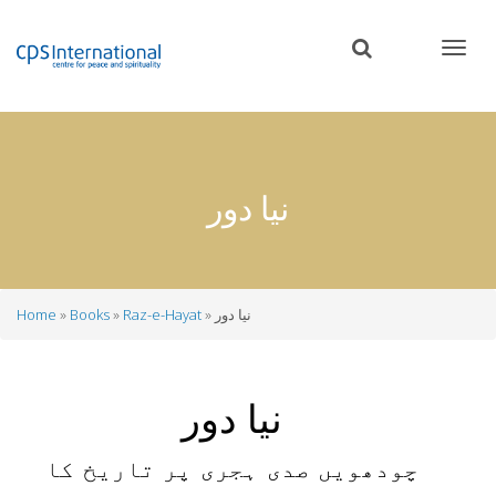
Skip
to
main
content
نیا دور
نیا دور
Raz-e-Hayat
Books
Home
Breadcrumb
نیا دور
چودھویں صدی ہجری پر تاریخ کا