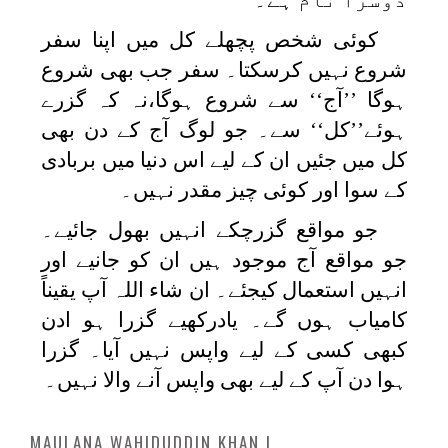
کوئی شخص پچھلے کل میں اپنا سفر
شروع نہیں کرسکتا۔ سفر جب بھی شروع
ہوگا ’’آج‘‘ سے شروع ہوگا،نہ کہ گزرے
ہوئے’’کل‘‘ سے۔ جو لوگ آج کے دن بھی
کل میں جئیں ان کے لیے اس دنیا میں بربادی
کے سوا اور کوئی چیز مقدر نہیں۔
جو مواقع گزرچکے انہیں بھول جائیے۔
جو مواقع آج موجود ہیں ان کو جانیے اور
انہیں استعمال کیجئے۔ ان شاء اللہ آپ یقیناً
کامیاب ہوں گے۔ یادرکھيے گزرا ہو ادن
کبھی کسی کے لیے واپس نہیں آیا۔ گزرا
ہوا دن آپ کے لیے بھی واپس آنے والا نہیں۔
MAULANA WAHIDUDDIN KHAN