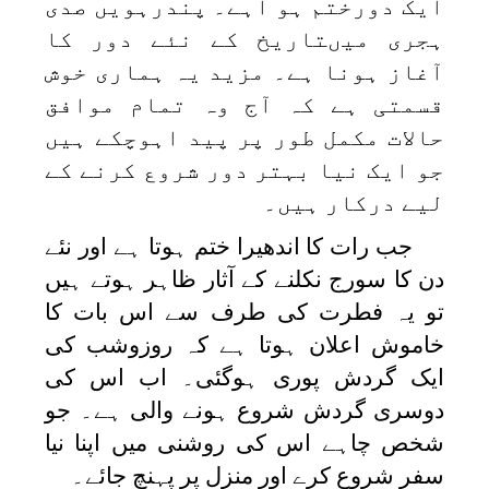
ایک دورختم ہو اہے۔ پندرہویں صدی
ہجری میںتاریخ کے نئے دور کا
آغاز ہونا ہے۔ مزید یہ ہماری خوش
قسمتی ہے کہ آج وہ تمام موافق
حالات مکمل طور پر پید اہوچکے ہیں
جو ایک نیا بہتر دور شروع کرنے کے
لیے درکار ہیں۔
جب رات کا اندھیرا ختم ہوتا ہے اور نئے
دن کا سورج نکلنے کے آثار ظاہر ہوتے ہیں
تو یہ فطرت کی طرف سے اس بات کا
خاموش اعلان ہوتا ہے کہ روزوشب کی
ایک گردش پوری ہوگئی۔ اب اس کی
دوسری گردش شروع ہونے والی ہے۔ جو
شخص چاہے اس کی روشنی میں اپنا نیا
سفر شروع کرے اور منزل پر پہنچ جائے۔