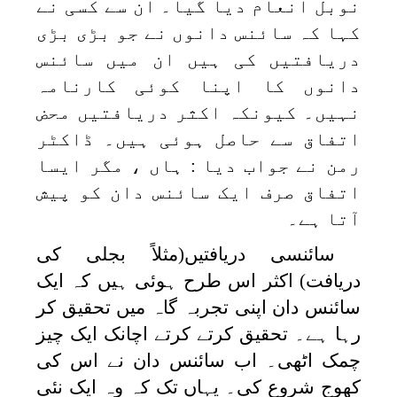
نوبل انعام دیا گیا۔ ان سے کسی نے
کہا کہ سائنس دانوں نے جو بڑی بڑی
دریافتیں کی ہیں ان میں سائنس
دانوں کا اپنا کوئی کارنامہ
نہیں۔ کیونکہ اکثر دریافتیں محض
اتفاق سے حاصل ہوئی ہیں۔ ڈاکٹر
رمن نے جواب دیا : ہاں ، مگر ایسا
اتفاق صرف ایک سائنس دان کو پیش
آتا ہے۔
سائنسی دریافتیں(مثلاً بجلی کی
دریافت) اکثر اس طرح ہوئی ہیں کہ ایک
سائنس دان اپنی تجربہ گاہ میں تحقیق کر
رہا ہے۔ تحقیق کرتے کرتے اچانک ایک چیز
چمک اٹھی۔ اب سائنس دان نے اس کی
کھوج شروع کی۔ یہاں تک کہ وہ ایک نئی