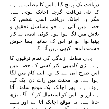
دریافت تک پہنچ گیا۔ اس کا مطلب یہ ہے
کہ نئی دریافت اگرچہ اچانک ہوتی ہے۔
مگر یہ اچانک دریافت اسی شخص کے
حصہ میں آتی ہے جو مسلسل تحقیق و
تلاش میں لگا ہوا ہو۔ کوئی آدمی بے کار
بیٹھاہوا ہو تو اس کے ساتھ ایسا خوش
قسمت لمحہ کبھی نہیں آئے گا۔
یہی معاملہ زندگی کی تمام ترقیوں کا
ہے۔ بڑی کامیابی اکثر کسی کے حصہ میں
اس طرح آتی ہے کہ وہ اپنے کام میں لگا
ہوا ہے۔ وہ محنت میں رات دن ایک کیے
ہوئے ہے۔ پھر اچانک ایک موقع سامنے آتا
ہے اور وہ اس کو استعمال کر کے آگے بڑھ
جاتا ہے۔ یہ موقع اچانک آتا ہے اور پہلے