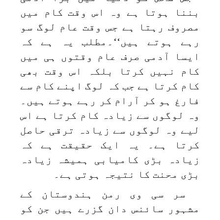
بننا ہوتا ہے وہ اس وقت کام میں
مصروف رہتا ہے جس وقت عام لوگ سو
رہے ہوتے ہیں‘‘۔مطلب یہ ہے کہ
ایسا آدمی صرف عام وقتوں ہی میں
کام نہیں کرتا بلکہ اس وقت بھی
کام کرتا ہے جب کہ لوگ اپنے کام سے
فارغ ہو کر آرام کر رہے ہوتے ہیں۔
وہ لوگوں سے زیادہ کام کرتا ہے اس
لیے وہ لوگوں سے زیادہ ترقی حاصل
کرتا ہے۔ یہ ایک حقیقت ہے کہ
زیادہ بڑی کامیابی ہمیشہ زیادہ
بڑی محنت کا نتیجہ ہوتی ہے۔
سر سی وی رمن ہندوستان کے
مشہور سائنس دان گزرے ہیں جن کو