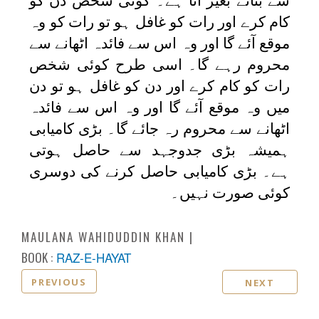
سے بتائے بغیر آتا ہے۔ کوئی شخص دن کو
کام کرے اور رات کو غافل ہو تو رات کو وہ
موقع آئے گا اور وہ اس سے فائدہ اٹھانے سے
محروم رہے گا۔ اسی طرح کوئی شخص
رات کو کام کرے اور دن کو غافل ہو تو دن
میں وہ موقع آئے گا اور وہ اس سے فائدہ
اٹھانے سے محروم رہ جائے گا۔ بڑی کامیابی
ہمیشہ بڑی جدوجہد سے حاصل ہوتی
ہے۔ بڑی کامیابی حاصل کرنے کی دوسری
کوئی صورت نہیں۔
MAULANA WAHIDUDDIN KHAN
BOOK :
RAZ-E-HAYAT
PREVIOUS
NEXT