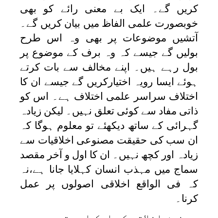
کریں گے۔ ایک بے معنی رائے کو بھی
خوبصورت علمی الفاظ میں بیان کریں گے۔
آتشیں موضوعات پر بھی وہ اس طرح
بولیں گے جیسے کہ وہ برف کے موضوع پر
بول رہے ہیں۔ اپنے مخالف سے بات کرتے
ہوئے ایسا رویہ اختیارکریں گے جیسے ان کا
اختلاف سراسر علمی اختلاف ہے۔ اس کو
ذاتی مفاد سے کوئی تعلق نہیں۔ لیکن زیادہ
گہرائی کے ساتھ دیکھئے تو معلوم ہوگا کہ
ان سب کی حقیقت مصنوعی اخلاقیات سے
زیادہ اور کچھ نہیں۔ ان کا اول و آخر مقصد
سماج میں مہذب انسان کہلایا جانا ہے،نہ
کہ فی الواقع اخلاقی اصولوں پر عمل
کرنا۔
خوش اخلاقی کی ایک اور قسم وہ ہے