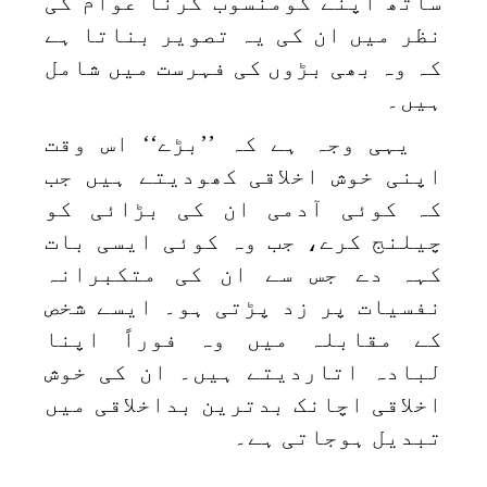
ساتھ اپنے کومنسوب کرنا عوام کی
نظر میں ان کی یہ تصویر بناتا ہے
کہ وہ بھی بڑوں کی فہرست میں شامل
ہیں۔
یہی وجہ ہے کہ ’’بڑے‘‘ اس وقت
اپنی خوش اخلاقی کھودیتے ہیں جب
کہ کوئی آدمی ان کی بڑائی کو
چیلنج کرے، جب وہ کوئی ایسی بات
کہہ دے جس سے ان کی متکبرانہ
نفسیات پر زد پڑتی ہو۔ ایسے شخص
کے مقابلہ میں وہ فوراً اپنا
لبادہ اتاردیتے ہیں۔ ان کی خوش
اخلاقی اچانک بدترین بداخلاقی میں
تبدیل ہوجاتی ہے۔