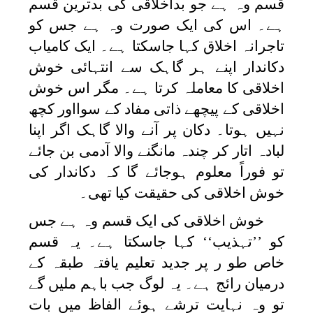
قسم وہ ہے جو بداخلاقی کی بدترین قسم
ہے۔ اس کی ایک صورت وہ ہے جس کو
تاجرانہ اخلاق کہا جاسکتا ہے۔ ایک کامیاب
دکاندار اپنے ہر گاہک سے انتہائی خوش
اخلاقی کا معاملہ کرتا ہے۔ مگر اس خوش
اخلاقی کے پیچھے ذاتی مفاد کے سوااور کچھ
نہیں ہوتا۔ دکان پر آنے والا گاہک اگر اپنا
لبادہ اتار کر چندہ مانگنے والا آدمی بن جائے
تو فوراً معلوم ہوجائے گا کہ دکاندار کی
خوش اخلاقی کی حقیقت کیا تھی۔
خوش اخلاقی کی ایک قسم وہ ہے جس
کو ’’تہذیب‘‘ کہا جاسکتا ہے۔ یہ قسم
خاص طو ر پر جدید تعلیم یافتہ طبقہ کے
درمیان رائج ہے۔ یہ لوگ جب باہم ملیں گے
تو وہ نہایت ترشے ہوئے الفاظ میں بات