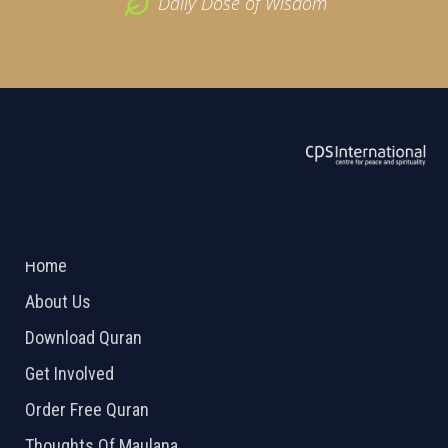
Daily Dose of Wisdom
ABOUT US
2026 Powered by
Openlogic Systems
Home
About Us
Download Quran
Get Involved
Order Free Quran
Thoughts Of Maulana