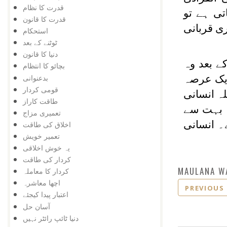
قدرت کا نظام
تی ہے تو
قدرت کا قانون
ی قربانی
استحکام
ٹوٹنے کے بعد
دنیا کا قانون
ے بعد وہ
بچائو کا انتظام
بدعنوانی
ایک عرصہ
قومی کردار
لہ انسانی
طاقت کاراز
ہ بہت سے
تعمیری مزاج
۔ انسانی
اخلاق کی طاقت
تعمیر خویش
یہ خوش اخلاقی
کردار کی طاقت
MAULANA W
کردار کا معاملہ
اچھا معاشرہ
PREVIOUS
اعتبار پیدا کیجئے
آسان حل
دنیا ٹائپ رائٹر نہیں