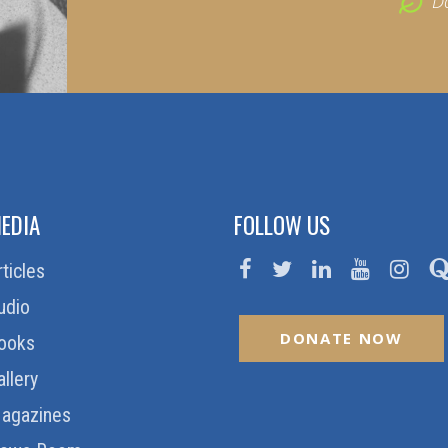
D
EDIA
FOLLOW US
rticles
udio
DONATE NOW
ooks
allery
agazines