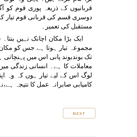
قربانیوں کے ذریعہ پوری قوم کو آ
دوسری قسم کی قربانی قوم تیار کر
مستقبل کی تعمیر۔
ایک بڑا مکان اچانک نہیں بنتا۔
مجموعہ تیار ہوتا ہے جس کو مکان 
تک بوندبوند پانی اس میں پہنچاتی ہے
معاملات کا ہے۔ انسانی زندگی می
لوگ اس کے لیے تیار ہوں کہ وہ ا
کامیابی صابرانہ عمل کا نتیجہ ہے،نہ
NEXT