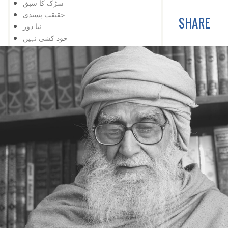
سڑک کا سبق
حقیقت پسندی
SHARE
نیا دور
خود کشی نہیں
اور تالا کھل گیا
شوق کافی ہے
زبان درازی
حقیقت پسندی نہ کہ شوق
دشمنی کے وقت بھی
تعلیم کی اہمیت
اس کے باوجود
اپنی کوشش سے
ایک کے بعد دوسرا
مواقع کا استعمال
ہار میں جیت
کامیابی کے لیے
کمی کی تلافی
بربادی کے بعد بھی
تم غریب نہیں ، دولت مند ہو
کمزوری نعمت ثابت ہوئی