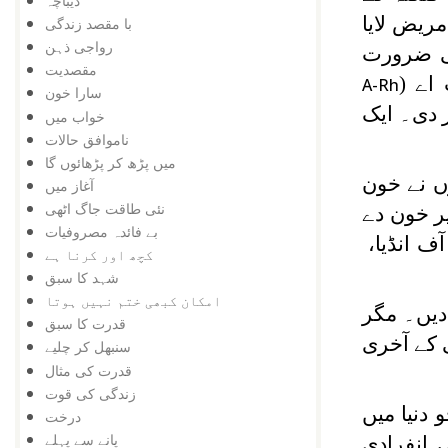
دیباچہ
مریض لایا
با مقصد زندگی
رواجی ذہن
 ضرورت
مقصدیت
اے (
A-Rh
سارا خون
 دی۔ ایک
خواب میں
ناموافق حالات
میں پڑھ کر پڑھائوں گا
انھوں نے خون
آغاز میں
نئی طاقت جاگ اٹھی
نہ طور پر خون دے
بے فائدہ مصروفیات
ٓف انڈیا،
کچھ اور کرنا ہے
شہد کا سبق
امکان کبھی ختم نہیں ہوتا
دیں۔ مگر
قدرت کا سبق
کے آخری
سنبھل کر چلیے
قدرت کی مثال
زندگی کی قوت
دنیا میں
درخت
پانے سے پہلے
 انفرادی