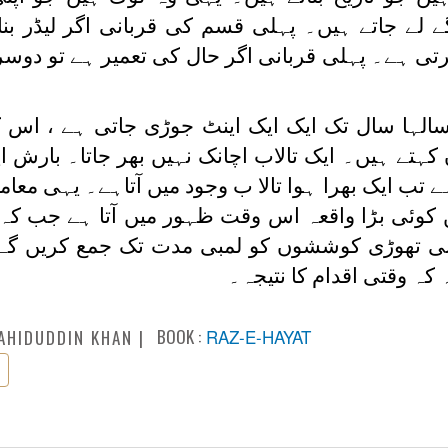
گے لے جاتے ہیں۔ پہلی قسم کی قربانی اگر لیڈر بنا
تی ہے۔ پہلی قربانی اگر حال کی تعمیر ہے تو دوسر
 سالہا سال تک ایک ایک اینٹ جوڑی جاتی ہے ، اس ک
کہتے ہیں۔ ایک تالاب اچانک نہیں بھر جاتا۔ بارش 
 تب ایک بھرا ہوا تالا ب وجود میں آتاہے۔ یہی معام
ں کوئی بڑا واقعہ اس وقت ظہور میں آتا ہے جب ک
پنی تھوڑی کوششوں کو لمبی مدت تک جمع کریں گے
 کہ وقتی اقدام کا نتیجہ۔
BOOK :
RAZ-E-HAYAT
AHIDUDDIN KHAN