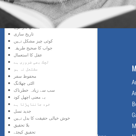
سڑک بند ہے
افسوس نہ کیجئے
ناکامی زینہ بن گئی
سمجھ دار کون
تاریخ سازی
کوئی چیز مشکل نہیں
جواب کا صحیح طریقہ
عقل کا استعمال
لچک بھی ضروری ہے
ABOUT US
M
مشتعل نہ ہو
محفوظ سفر
Home
A
الٹی چھلانگ
سب سے زیادہ خطرناک
About Us
A
بے معنی اچھل کود
Download Quran
B
خود جانناپڑتا ہے
جدید نسل
Get Involved
G
خوش خیالی حقیقت کا بدل نہیں
بلا تحقیق
Order Free Quran
M
تحقیق کیجئے