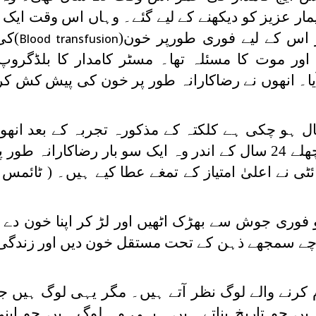
یمار عزیز کو دیکھنے کے لیے گئے۔ وہاں اس وقت ایک 
ر اس کے لیے فوری طورپر خون(
)کی
Blood transfusion
اور موت کا مسئلہ تھا۔ مسٹر کامدار کا بلڈگروپ 
ٓیا۔ انھوں نے رضاکارانہ طور پر خون کی پیش کش کر
 کامدار کی عمر اب 53 سال ہو چکی ہے کلکتہ کے مذکورہ تجربہ کے بعد 
دینے کو اپنا مستقل مسلک بنا لیا۔ پچھلے 24 سال کے اندر وہ ایک سو بار رضاکارا
 نے اعلیٰ امتیاز کے تمغے عطا کیے ہیں۔ ( ٹائمس ا
 فوری جوش سے بھڑک اٹھیں اور لڑ کر اپنا خون دے 
چے سمجھے ذہن کے تحت مستقل خون دیں اور زندگی 
کرنے والے لوگ نظر آتے ہیں۔ مگر یہی لوگ ہیں جو 
یں جو تاریخ بناتے ہیں۔ یہی وہ لوگ ہیں جو اپنی