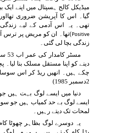
میڈیکل کالج ہسپتال میں اپنے ایک ب
گیا۔ اس کا آپریشن ضروری تھااو
تھی۔ یہ اس آدمی کے لیے زندگی 
)تھا۔ ان کو مریض پر ترس ا
Positive
زندگی بچا لی گئی۔
مسٹر
چکے ہیں۔ انھیں ریڈ کر اس سوسائٹی
2دسمبر 1985)
دنیا میں ایسے لوگ بہت ہیں جو
ایسے لوگ بے حد کمیاب ہیں جو سو
لمحات تک دیتے رہیں۔
یہ دوسرے لوگ بظاہر چھوٹا کام 
بڑا کام کرتے ہیں۔ یہی وہ لوگ ہ