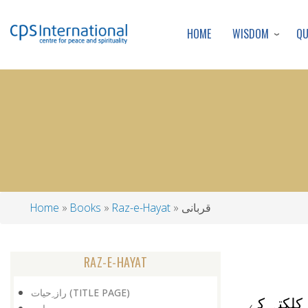
WISDOM
Q
HOME
قربانی
Raz-e-Hayat
Books
Home
Breadcrumb
RAZ-E-HAYAT
راز ِحیات (TITLE PAGE)
اس وقت 29 سال تھی۔ وہ کلکتہ کے