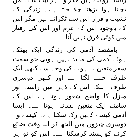
بچاتا ہوا بڑھتا چلا جاتا ہے۔ زندگی کے
نشیب و فراز اس سے ٹکراتے ہیں مگر اس
کے باوجود اس کے عزم اور اس کی رفتار
میں کوئی فرق نہیں آتا۔
بامقصد آدمی کی زندگی ایک بھٹکے
ہوئے آدمی کی مانند نہیں ہوتی جو سمت
سفر متعین نہ ہونے کی وجہ سے کبھی ایک
طرف چلنے لگتا ہے اور کبھی دوسری
طرف۔ بلکہ اس کے ذہن میں راستہ اور
منزل کا واضح شعور ہوتا ہے اس کے
سامنے ایک متعین نشانہ ہوتا ہے۔ ایسا
آدمی کیسے کہیں رک سکتا ہے۔ کیسے وہ
دوسری چیزوں میں الجھ کر اپنا وقت ضائع
کرنے کو پسند کرسکتا ہے۔ اس کو تو ہر