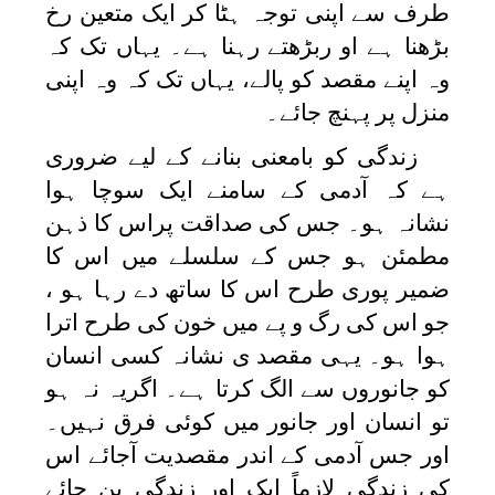
طرف سے اپنی توجہ ہٹا کر ایک متعین رخ
بڑھنا ہے او ربڑھتے رہنا ہے۔ یہاں تک کہ
وہ اپنے مقصد کو پالے، یہاں تک کہ وہ اپنی
منزل پر پہنچ جائے۔
زندگی کو بامعنی بنانے کے لیے ضروری
ہے کہ آدمی کے سامنے ایک سوچا ہوا
نشانہ ہو۔ جس کی صداقت پراس کا ذہن
مطمئن ہو جس کے سلسلے میں اس کا
ضمیر پوری طرح اس کا ساتھ دے رہا ہو ،
جو اس کی رگ و پے میں خون کی طرح اترا
ہوا ہو۔ یہی مقصد ی نشانہ کسی انسان
کو جانوروں سے الگ کرتا ہے۔ اگریہ نہ ہو
تو انسان اور جانور میں کوئی فرق نہیں۔
اور جس آدمی کے اندر مقصدیت آجائے اس
کی زندگی لازماً ایک اور زندگی بن جائے