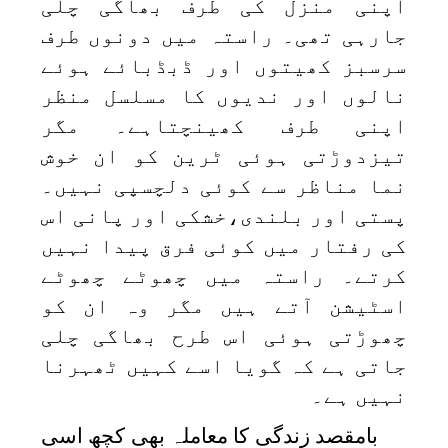
اپنی منزل کی طرف بھاگی چلی
جارہی تھی۔ راستہ میں دونوں طرف
سرسبز کھیتوں اور ڈبڈبائے ہوئے
نالوں اور ندیوں کا مسلسل منظر
اپنی طرف کھینچتاہے۔ مگر
تیزدوڑتی ہوئی ٹرین کو ان خوش
نما مناظر سے کوئی دلچسپی نہیں۔
پستی اور بلندی،خشکی اور پانی اس
کی رفتار میں کوئی فرق پیدا نہیں
کرتے۔ راستہ میں چھوٹے چھوٹے
اسٹیشن آتے ہیں مگر وہ ان کو
چھوڑتی ہوئی اس طرح بھاگی چلی
جاتی ہے کہ گویا اسے کہیں ٹھہرنا
نہیں ہے۔
بامقصد زندگی کا معاملہ بھی کچھ اسی