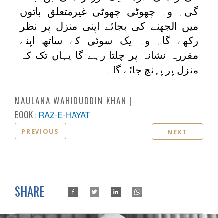
گی۔ وہ چھوٹی چھوٹی غیرمتعلق باتوں
میں الجھنے کی بجائے اپنی منزل پر نظر
رکھے گا۔ وہ یک سوئی کے ساتھ اپنے
مقررہ نشانہ پر چلتا رہے گا یہاں تک کہ
منزل پر پہنچ جائے گا۔
MAULANA WAHIDUDDIN KHAN
BOOK :
RAZ-E-HAYAT
PREVIOUS
NEXT
SHARE