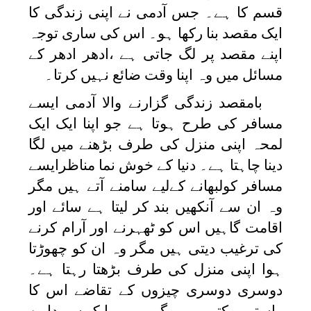
قسم کا ہے۔ جس آدمی نے اپنی زندگی کا
ایک مقصد بنا رکھا ہو۔ اس کی ساری توجہ
اپنے مقصد پر لگ جاتی ہے ،ادھر ادھر کے
مسائل میں وہ اپنا وقت ضائع نہیں کرتا۔
بامقصد زندگی گزارنے والا آدمی ایسے
مسافر کی طرح ہوتا ہے جو اپنا ایک ایک
لمحہ اپنی منزل کی طرف بڑھنے میں لگا
دینا چاہتا ہے۔ دنیا کے خوش نما مناظرایسے
مسافر کولبھانے کےلیے سامنے آتے ہیں مگر
وہ ان سے آنکھیں بند کر لیتا ہے سائے اور
اقامت گاہیں اس کو ٹھہرنے اور آرام کرنے
کی ترغیب دیتی ہیں مگر وہ ان کو چھوڑتا
ہوا اپنی منزل کی طرف بڑھتا رہتا ہے۔
دوسری دوسری چیزوں کے تقاضے اس کا
راستہ روکتے ہیں مگر وہ ہر ایک سے دامن