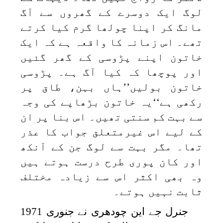
لوگ ایک دوسرے کے گھروں سے آگ
مانگ کر اپنا چولھا گرم کیا کرتے
تھے۔ اس زمانہ کا واقعہ ہے کہ ایک
خاتون اپنے پڑوسی کے گھر گئیں
اور پوچھا کہ کیا آگ ہے۔ پڑوسی
خاتون بولیں’’ہاں بہن، طاق پر
رکھی ہے‘‘یہ خاتون بڑھاپے کی وجہ
سے بہت کم سنتی تھیں۔ اس بنا پر ان
کے لیے اس غیرمتعلق جواب کا عذر
تھا۔ مگر بہت سے لوگ جن کے آنکھ
اور کان پوری طرح درست ہوتے ہیں
وہ بھی اکثر اس سے زیادہ مختلف
ثابت نہیں ہوتے۔
جنرل جے این چودھری نے جنوری 1971