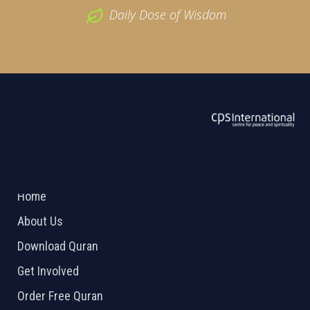
Daily Dose of Wisdom
ABOUT US
2026 Powered by
Openlogic Systems
Home
About Us
Download Quran
Get Involved
Order Free Quran