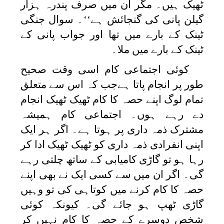
ٹھیک ہیں۔ مگر ان میں صرف پندرہ ہزار
گیلن پانی کی گنجائش ہے‘‘۔ سوال جنگی
ٹینک کے بارے میں تھا اور جواب پانی کے
ٹینک کے بارے میں ملا۔
کوئی اجتماعی کام اسی وقت صحیح
طور پر انجام پاتا ہےجب کہ اس سے متعلق
تمام لوگ اپنے حصہ کا کام ٹھیک ٹھیک انجام
دے رہے ہوں۔ اجتماعی کام ہمیشہ
مشترک ذمہ داری پر ہوتا ہے۔ اگر ہر ایک
اپنی انفرادی ذمہ داری کو ٹھیک ٹھیک ادا کر
رہا ہو تو گاڑی کامیابی کے ساتھ چلتی رہے
گی۔ اگر ان میں سے کسی ایک نے بھی اپنے
حصہ کا کام کرنے میں کوتاہی کی تو وہیں
گاڑی ٹھپ ہو جائے گی۔ کیونکہ کوئی
شخص دوسرے کے حصہ کا کام نہیں کر