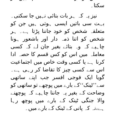
سکتا۔
نیز یہ کہ ہر بات بتائی نہیں جا سکتی۔
بہت سی باتیں ایسی ہوتی ہیں جن کو
متعلقہ شخص کو خود جاننا پڑتا ہے۔ ہر
شخص کو اتنا ذمہ دار اور باشعور ہونا
چاہیے کہ وہ بتائے بغیر جان لے کہ کسی
معاملہ میں اس کو کس قسم کا حصہ ادا
کرنا ہے یا کسی وقت خاص میں اجتماعیت
اس سے کسی چیز کا تقاضا کر رہی ہے۔
گویا ایک فوجی افسر جب اپنے ساتھی
سے’’ٹینک‘‘کے بارے میں پوچھے تو ساتھی کو
وضاحت کے بغیر یہ جاننا چاہیے کہ پوچھنے
والا جنگی ٹینک کے بارے میں پوچھ رہا
ہے،نہ کہ پانی کے ٹینک کے بارے میں۔