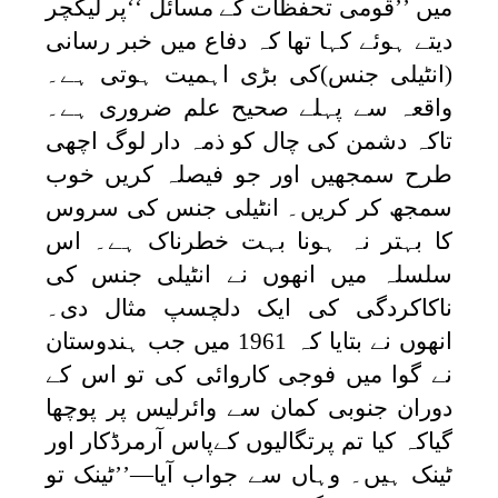
میں ’’قومی تحفظات کے مسائل ‘‘پر لیکچر
دیتے ہوئے کہا تھا کہ دفاع میں خبر رسانی
(انٹیلی جنس)کی بڑی اہمیت ہوتی ہے۔
واقعہ سے پہلے صحیح علم ضروری ہے۔
تاکہ دشمن کی چال کو ذمہ دار لوگ اچھی
طرح سمجھیں اور جو فیصلہ کریں خوب
سمجھ کر کریں۔ انٹیلی جنس کی سروس
کا بہتر نہ ہونا بہت خطرناک ہے۔ اس
سلسلہ میں انھوں نے انٹیلی جنس کی
ناکاکردگی کی ایک دلچسپ مثال دی۔
انھوں نے بتایا کہ 1961 میں جب ہندوستان
نے گوا میں فوجی کاروائی کی تو اس کے
دوران جنوبی کمان سے وائرلیس پر پوچھا
گیاکہ کیا تم پرتگالیوں کےپاس آرمرڈکار اور
ٹینک ہیں۔ وہاں سے جواب آیا—’’ٹینک تو