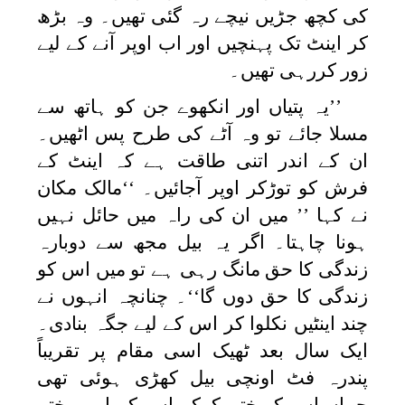
کی کچھ جڑیں نیچے رہ گئی تھیں۔ وہ بڑھ
کر اینٹ تک پہنچیں اور اب اوپر آنے کے لیے
زور کررہی تھیں۔
’’یہ پتیاں اور انکھوے جن کو ہاتھ سے
مسلا جائے تو وہ آٹے کی طرح پس اٹھیں۔
ان کے اندر اتنی طاقت ہے کہ اینٹ کے
فرش کو توڑکر اوپر آجائیں۔ ‘‘مالک مکان
نے کہا ’’ میں ان کی راہ میں حائل نہیں
ہونا چاہتا۔ اگر یہ بیل مجھ سے دوبارہ
زندگی کا حق مانگ رہی ہے تو میں اس کو
زندگی کا حق دوں گا‘‘۔ چنانچہ انہوں نے
چند اینٹیں نکلوا کر اس کے لیے جگہ بنادی۔
ایک سال بعد ٹھیک اسی مقام پر تقریباً
پندرہ فٹ اونچی بیل کھڑی ہوئی تھی
جہاں اس کو ختم کرکے اس کے اوپر پختہ