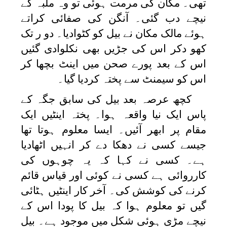
تھی۔ مکان کی مرمت ہوئی تو وہ ملبہ کے
نیچے دب گئی۔ آنگن کی صفائی کراتے
ہوئے مالک مکان نے بیل کو کٹوادیا۔ دو ر تک
کھو دکر اس کی جڑیں بھی نکلوادی گئیں
اس کے بعد پورے صحن میں اینٹ بچھا کر
اس کو سیمنٹ سے پختہ کردیا گیا۔
کچھ عرصہ بعد بیل کی سابق جگہ کے
پاس ایک نیا واقعہ ہوا۔ پختہ اینٹیں ایک
مقام پر ابھر آئیں۔ ایسا معلوم ہوتا تھا
جیسے کسی نے دھکا دے کر انہیں اٹھادیا
ہے۔ کسی نے کہا کہ یہ چوہوں کی
کارروائی ہے کسی نے کوئی اور قیاس قائم
کرنے کی کوشش کی۔ آخر کار اینٹیں ہٹائی
گیں تو معلوم ہوا کہ بیل کا پودا اس کے
نیچے مڑی ہوئی شکل میں موجود ہے۔ بیل