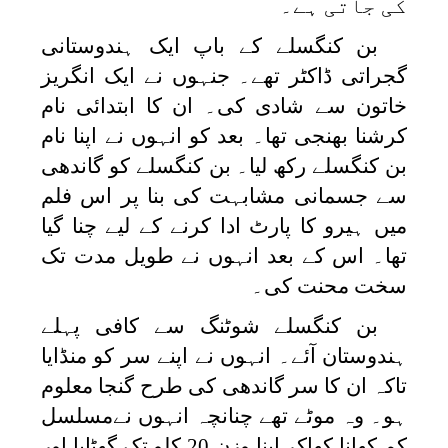
کی جاتی ہے۔
بن کنگسلے کے باپ ایک ہندوستانی
گجراتی ڈاکٹر تھے۔ جنہوں نے ایک انگریز
خاتون سے شادی کی۔ ان کا ابتدائی نام
کرشنا بھنجی تھا۔ بعد کو انہوں نے اپنا نام
بن کنگسلے رکھ لیا۔ بن کنگسلے کو گاندھی
سے جسمانی مشابہت کی بنا پر اس فلم
میں ہیرو کا پارٹ ادا کرنے کے لیے چنا گیا
تھا۔ اس کے بعد انہوں نے طویل مدت تک
سخت محنت کی۔
بن کنگسلے شوٹنگ سے کافی پہلے
ہندوستان آئے۔ انہوں نے اپنے سر کو منڈایا
تاکہ ان کا سر گاندھی کی طرح گنجا معلوم
ہو۔ وہ موٹے تھے چنانچہ انہوں نےمسلسل
کم کھانا کھاکر اپنا وزن 20 کلو تک گھٹایا اور