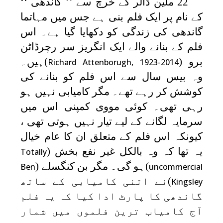
22 ملین ڈالر کے خرچ سے ’’ گاندھی ‘‘
کے نام پر ایک فلم بنی ہے جس میں مہاتما
گاندھی کی زندگی کو دکھایا گیا ہے۔ اس
فلم کے بنانے والے ایک انگریز سر رچرڈاٹن
برو (
)ہیں۔
Richard Attenborugh, 1923-2014
وہ بیس سال سے اس فلم کو بنانے کی
کوشش کر رہے تھے۔ مگر کامیابی نہیں ہو
رہی تھی۔ کوئی مووی کمپنی اس میں
سرمایہ لگانے کے لیے تیار نہیں ہوتی تھی ،
کیونکہ اس فلم کے متعلق ان کا عام خیال
یہ تھا کہ وہ بالکل غیر نفع بخش (
Totally
)ہو گی۔ مگر بن کنگسلے (
Ben
uncommercial
)نے اتنی کامیابی کے ساتھ
Kingsley
گاندھی کا پارٹ ادا کیا کہ یہ فلم
آج کامیاب ترین فلموں میں شمار