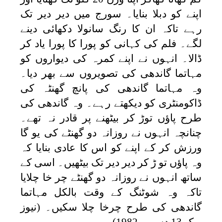
اپنے کو دبلا بنایا۔ سورج میں دیر دیر تک
رہے تاکہ ان کا رنگ سانولا دکھائی دینے
لگے۔ فلم کی کہانی کو پورا کا پورا یاد کر
ڈالا۔ انہوں نے اپنے کمرہ کی دیواروں کو
مہاتما گاندھی کی تصویروں سے بھر دیا۔
وہ مہاتما گاندھی کی پانچ گھنٹہ کی
ڈاکومنٹری کو دیکھتے رہے۔ وہ گاندھی کی
طرح پاؤں توڑ کر بیٹھنے پر قادر نہ تھے۔
چنانچہ انہوں نے روزانہ دو گھنٹے کی یو گا
ورزش کر کے اپنے کو اس کا عادی بنایا کہ
وہ پاؤں تو ڑ کر دیر دیر تک بیٹھیں۔ اسی کے
ساتھ انہوں نے روزانہ دو گھنٹے چر خا چلایا
تاکہ وہ شوٹنگ کے وقت بالکل مہاتما
گاندھی کی طرح چرخا چلا سکیں۔ (نیوز
ویک 13 دسمبر 1982)