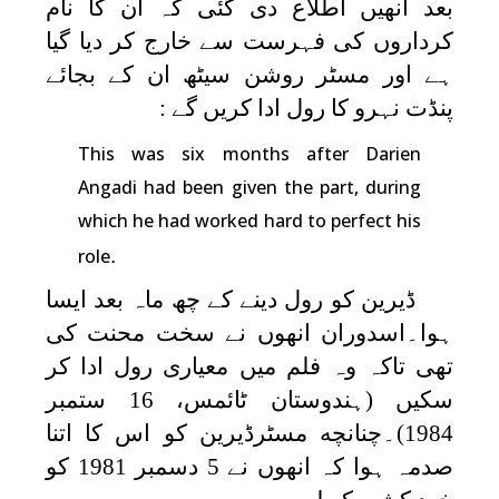
بعد انھیں اطلاع دی گئی کہ ان کا نام
کرداروں کی فہرست سے خارج کر دیا گیا
ہے اور مسٹر روشن سیٹھ ان کے بجائے
پنڈت نہرو کا رول ادا کریں گے :
This was six months after Darien
Angadi had been given the part, during
which he had worked hard to perfect his
.
role
ڈیرین کو رول دینے کے چھ ماہ بعد ایسا
ہوا۔اسدوران انھوں نے سخت محنت کی
تھی تاکہ وہ فلم میں معیاری رول ادا کر
سکیں (ہندوستان ٹائمس، 16 ستمبر
1984)۔چنانچه مسٹرڈیرین کو اس کا اتنا
صدمہ ہوا کہ انھوں نے 5 دسمبر 1981 کو