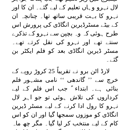
لال نہرو وہاں تعلیم کے لیے گئے۔ ان کا اور
نہرو کا بہت قریبی ساتھ تھا۔ چنانچہ ان
کے بیٹے مسٹرڈیرین انگاڈی کی پرورش اس
طرح ہوئی کہ وہ بچپن سے نہرو کے تذکرے
سنتے تھے اور نہرو کی نقل کرتے تھے۔
مسٹر ڈیرین انگاڈی بعد کو فلم ایکٹر بن
گئے۔
لارڈ اٹن برو نے تقریباً 25 کروڑ روپے کے
خرچ سے ’’ گاندھی ‘‘ نامی مشہور فلم
بنائی ہے۔ ابتداء ً جب اس فلم کے لیے
کرداروں کی تلاش ہوئی تو جو اہر لال
نہرو کا رول ادا کرنے کے لیے مسٹر ڈیرین
انگاڈی کو موزوں سمجھا گیا اور ان کو اس
کام کے لیے منتخب کر لیا گیا۔ مگر چھ ماہ