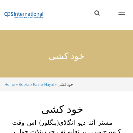
Skip
to
main
content
خود کشی
خود کشی
Raz-e-Hayat
Books
Home
Breadcrumb
خود کشی
مسٹر آئنا دیو انگاڈی(بنگلور) اس وقت
کیمبرج میں زیر تعلیم تھے جب پنڈت جواہر