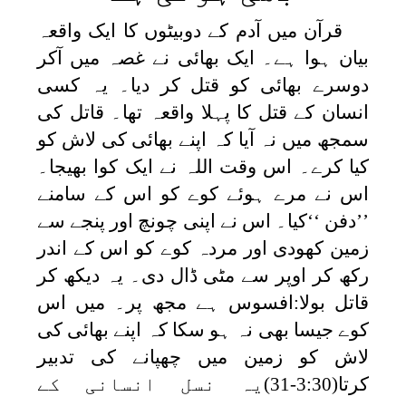
قرآن میں آدم کے دوبیٹوں کا ایک واقعہ
بیان ہوا ہے۔ ایک بھائی نے غصہ میں آکر
دوسرے بھائی کو قتل کر دیا۔ یہ کسی
انسان کے قتل کا پہلا واقعہ تھا۔ قاتل کی
سمجھ میں نہ آیا کہ اپنے بھائی کی لاش کو
کیا کرے۔ اس وقت اللہ نے ایک کوا بھیجا۔
اس نے مرے ہوئے کوے کو اس کے سامنے
’’دفن ‘‘کیا۔ اس نے اپنی چونچ اور پنجے سے
زمین کھودی اور مردہ کوے کو اس کے اندر
رکھ کر اوپر سے مٹی ڈال دی۔ یہ دیکھ کر
قاتل بولا:افسوس ہے مجھ پر۔ میں اس
کوے جیسا بھی نہ ہو سکا کہ اپنے بھائی کی
لاش کو زمین میں چھپانے کی تدبیر
کرتا(3:30-31)یہ نسل انسانی کے