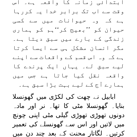
ابتدائی زمانہ کا واقعہ ہے۔ اس
وقت سے اب تک برابر خدا یہ کررہا
ہے کہ وہ حیوانات میں سے کسی
حیوان کو ’’بھیج کر‘‘ہم کو ہماری
زندگی کے بارے میں سبق دیتا ہے۔
مگر انسان مشکل ہی سے ایسا کرتا
ہے کہ وہ اس قسم کے واقعات سے اپنے
لیے سبق لے۔ یہاں ایک پرندے کا
واقعہ نقل کیا جاتا ہے جس میں
ہمارے آج کے لیے بہت بڑا سبق ہے۔
ابابیل نے چھت کی لکڑی میں گھونسلا
بنایا۔ گھونسلا مٹی کا تھا۔ نر اور مادہ
دونوں تھوڑی تھوڑی گیلی مٹی اپنی چونچ
میں لاتیں اور اس سے گھونسلے کی تعمیر
کرتیں۔ لگاتار محنت کے بعد چند دن میں