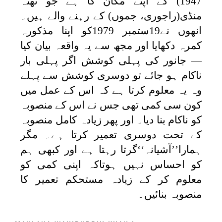
1947) کے اپنے مکان کا ہے جو تھنہ
منڈی(راجوری، جموں) کے رہنے والے ہیں۔
انھوں نے19ستمبر 1979کو اپنا مذکورہ
کمرہ دکھایا اور مجھ سے یہ واقعہ بیان کیا
— جانور کی پہلی کوشش اگر پہلی بار
ناکام ہو جائے تو دوسری کوشش سے پہلے
وہ یہ معلوم کرتا ہے کہ اس کے عمل میں
کون سی کمی تھی جس نے اس کے منصوبہ
کو ناکام بنا دیا۔ اور پھر زیادہ کامل منصوبہ
کے تحت دوسری تعمیر کرتا ہے۔ مگر
ہمارا’’آشیانہ‘‘گرتا رہتا ہے اور کبھی ہم
کو احساس نہیں ہوتاکہ اپنی کمی کو
معلوم کر کے زیادہ مستحکم تعمیر کا
منصوبہ بنائیں۔