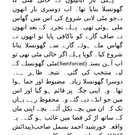
گھونسلا بنایا تھا۔ اب دوسری بار انھوں
نےجو مٹی لانی شروع کی اس میں گھاس
ملی ہوئی تھی۔ پہلے تجربہ کے بعد انھوں
نے صاف گارے کو ناکافی پایا تو انھوں نے
گھاس ملے ہوئے گارے سے گھونسلا بنانا
شروع کیا۔ گویا پہلے اگر خالی مٹی تھی تو
اب آہن بستہ(
)مٹی گھونسلے کے
Reinforced
لیے منتخب کی گئی۔ نتیجہ ظاہر ہے۔
دوسرا گھونسلا زیادہ مضبوط اور جما ہوا
تھا۔ وہ اپنی جگہ پر قائم ہو گیا اور اس
میں جو انڈے دیے گئے وہ محفوظ رہے یہاں
تک کہ ان میں بچے نکل آئے۔ بچے اپنی ماں
کے ساتھ اڑ کر فضا میں غائب ہو گئے۔ یہ
واقعہ خورشید احمد بسمل صاحب(پیدائش