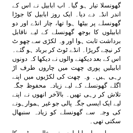
گھونسلا تیار ہو گیا۔ اب ابابیل نے اس کے
اندر انڈہ دے دیا۔ ایک روز ابابیل کا جوڑا
گھونسلے پر بیٹھا ہوا تھا، چار انڈے اور دو
ابابیلوں کا بوجھ گھونسلے کے لیے ناقابل
برداشت ثابت ہوا اور وہ لکڑی سے چھو ٹ
کر نیچے گرپڑا۔ انڈے ٹوٹ کر برباد ہو گئے۔
اس کے بعد دیکھنے والوں نے دیکھا کہ دونوں
ابابیلیں پوری چھت میں چاروں طرف اڑ
رہی ہیں۔ وہ چھت کی لکڑیوں میں اپنے
اگلے گھونسلے کے لیے زیادہ محفوظ جگہ
تلاش کر رہی تھیں۔ بالآخر انھوں نے اپنے
لیے ایک ایسی جگہ پالی جو غیر ہموارہونے
کی وجہ سے گھونسلے کو زیادہ سنبھال
سکتی تھی۔
پہلی بار ابابیلوں نے خالی مٹی کا