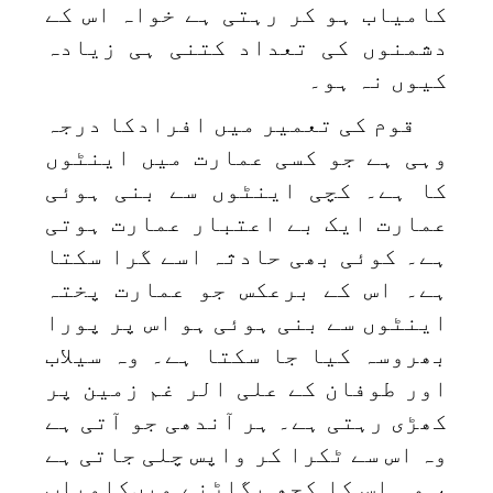
کامیاب ہو کر رہتی ہے خواہ اس کے
دشمنوں کی تعداد کتنی ہی زیادہ
کیوں نہ ہو۔
قوم کی تعمیر میں افرادکا درجہ
وہی ہے جو کسی عمارت میں اینٹوں
کا ہے۔ کچی اینٹوں سے بنی ہوئی
عمارت ایک بے اعتبار عمارت ہوتی
ہے۔ کوئی بھی حادثہ اسے گرا سکتا
ہے۔ اس کے برعکس جو عمارت پختہ
اینٹوں سے بنی ہوئی ہو اس پر پورا
بھروسہ کیا جا سکتا ہے۔ وہ سیلاب
اور طوفان کے علی الر غم زمین پر
کھڑی رہتی ہے۔ ہر آندھی جو آتی ہے
وہ اس سے ٹکرا کر واپس چلی جاتی ہے
، وہ اس کا کچھ بگاڑنے میںکامیاب