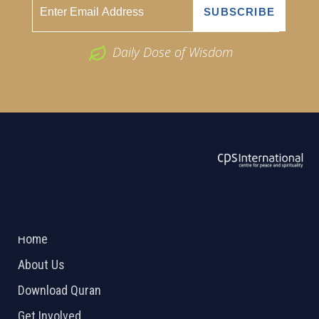
Daily Dose of Wisdom
ABOUT US
2026 Powered by
Openlogic Systems
Home
About Us
Download Quran
Get Involved