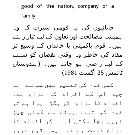
good of the nation, company or a
.
family
جاپانیوں کی یہ قومی سیرت کہ وہ
ہمیشہ مصالحت اور تعاون کے لیے تیار رہتے
ہیں۔ قوم یاکمپنی یا خاندان کے وسیع تر
مفاد کی خاطر وہ وقتی نقصان کو سہنے
کے لیے راضی ہو جاتے ہیں۔ (ہندوستان
ٹائمس 25 اگست 1981)
کسی قوم کی تعمیر میں سب سے اہم
چیز اس کے افراد کا مزاج ہے۔
افراد کا مزاج اگر بگڑا ہوا ہے تو
قوم کو تباہ ہونے سے کوئی چیز
نہیں بچا سکتی اور اگر افراد کا
مزاج درست ہے تو ایسی قوم ضرور