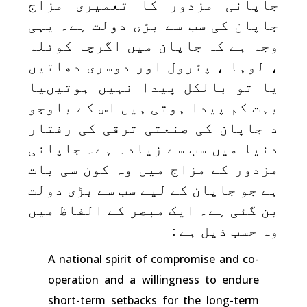
جاپانی مزدور کا تعمیری مزاج
جاپان کی سب سے بڑی دولت ہے۔ یہی
وجہ ہے کہ جاپان میں اگرچہ کوئلہ
، لوہا ، پٹرول اور دوسری دھاتیں
یا تو بالکل پیدا نہیں ہوتیںیا
بہت کم پیدا ہوتی ہیں اس کے باوجو
د جاپان کی صنعتی ترقی کی رفتار
دنیا میں سب سے زیادہ ہے۔ جاپانی
مزدور کے مزاج میں وہ کون سی بات
ہے جو جاپان کے لیے سب سے بڑی دولت
بن گئی ہے۔ ایک مبصر کے الفاظ میں
وہ حسب ذیل ہے :
A national spirit of compromise and co-
operation and a willingness to endure
short-term setbacks for the long-term