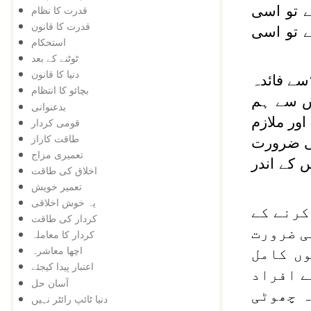
 تو اسی
قدرت کا نظام
قدرت کا قانون
ے تو اسی
استحکام
ٹوٹنے کے بعد
دنیا کا قانون
ے فائدہ
بچائو کا انتظام
جس سے ہم
بدعنوانی
اور ملازم
قومی کردار
طاقت کاراز
کی ضرورت
تعمیری مزاج
س کے اندر
اخلاق کی طاقت
تعمیر خویش
یہ خوش اخلاقی
کرنے کے
کردار کی طاقت
ی ضرورت
کردار کا معاملہ
اچھا معاشرہ
وں کامل
اعتبار پیدا کیجئے
ے افراد
آسان حل
ہ چھوٹی
دنیا ٹائپ رائٹر نہیں