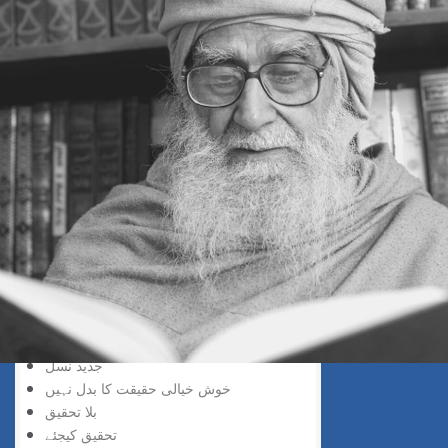
سڑک بند ہے
افسوس نہ کیجئے
ناکامی زینہ بن گئی
سمجھ دار کون
تاریخ سازی
کوئی چیز مشکل نہیں
جواب کا صحیح طریقہ
عقل کا استعمال
لچک بھی ضروری ہے
مشتعل نہ ہو
محفوظ سفر
الٹی چھلانگ
سب سے زیادہ خطرناک
بے معنی اچھل کود
خود جانناپڑتا ہے
جدید نسل
خوش خیالی حقیقت کا بدل نہیں
بلا تحقیق
تحقیق کیجئے