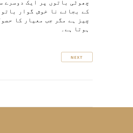
چھوٹی باتوں پر ایک دوسرے س
کے بجائے نا خوش گوار باتوں
چیز ہے مگر جب معیار کا حصول
ہوتا ہے۔
NEXT