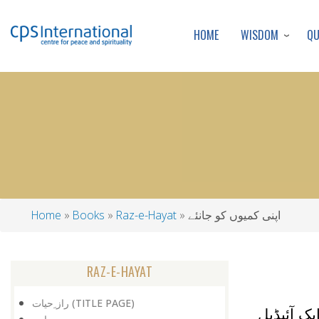
WISDOM
Q
HOME
اپنی کمیوں کو جانئے
Raz-e-Hayat
Books
Home
Breadcrumb
RAZ-E-HAYAT
راز ِحیات (TITLE PAGE)
 آئیڈیل