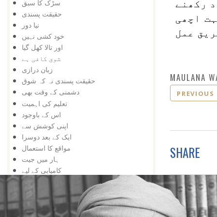
سڑک کا سبق
د رکھنے
حقیقت پسندی
ہت اچھی
نیا دور
ریق عمل
خود کشی نہیں
اور تالا کھل گیا
شوق کافی ہے
زبان درازی
MAULANA W
حقیقت پسندی نہ کہ شوق
دشمنی کے وقت بھی
PREVIOUS
تعلیم کی اہمیت
اس کے باوجود
اپنی کوشش سے
ایک کے بعد دوسرا
SHARE
مواقع کا استعمال
ہار میں جیت
کامیابی کے لیے
کمی کی تلافی
بربادی کے بعد بھی
تم غریب نہیں ، دولت مند ہو
کمزوری نعمت ثابت ہوئی