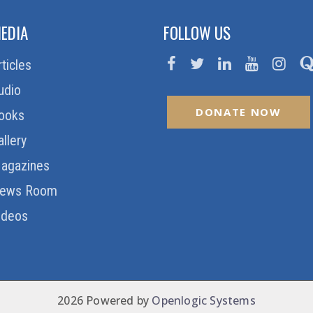
EDIA
FOLLOW US
rticles
udio
DONATE NOW
ooks
allery
agazines
ews Room
ideos
2026 Powered by
Openlogic Systems