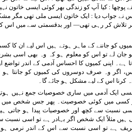
 پوچھا : کیا آپ کو زندگی بھر کوئی ایسی خاتون نہ
اس نے جواب دیا : ایک خاتون ایسی ملی تھی مگر مشک
وہر تلاش کر رہی تھی— اور بدقسمتی سے میں اس کے 
وں کو جاننے کے ماہر ہوتے ہیں اس لیے ان کا کسی
کو جان لے تو اس کو معلوم ہو کہ وہ بھی اسی بشری
 ہے۔ اپنی کمیوں کا احساس آدمی کے اندر تواضع اور
کس، اگر وہ صرف دوسروں کی کمیوں کو جانتا ہو 
اہ کرنا اس کے لیے مشکل ہو جائے گا۔
ہ کسی ایک آدمی میں ساری خصوصیات جمع نہیں ہو
ر کسی میں کوئی خصوصیت۔ پھر جس شخص میں ک
 نسبت سے کچھ اور خصوصیات پیدا ہو جاتی ہیں
ہیں مثلاً ایک شخص اگر بہادر ہے تو اسی نسبت 
ف ہے تو اسی نسبت سے اس کے اندر نرمی ہو 