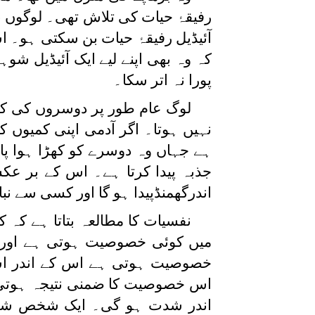
رفیقۂ حیات کی تلاش تھی۔ لوگوں نے
آئیڈیل رفیقۂ حیات بن سکتی ہو۔ 
کہ وہ بھی اپنے لیے ایک آئیڈیل ش
پورا نہ اتر سکا۔
لوگ عام طور پر دوسروں کی کمی
نہیں ہوتا۔ اگر آدمی اپنی کمیوں 
ہے جہاں وہ دوسرے کو کھڑا ہوا پاتا
جذبہ پیدا کرتا ہے۔ اس کے بر ع
اندرگھمنڈپیدا ہو گا اور کسی سے نب
نفسیات کا مطالعہ بتاتا ہے ک
میں کوئی خصوصیت ہوتی ہے او
خصوصیت ہوتی ہے اس کے اندر اسی
اس خصوصیت کا ضمنی نتیجہ ہوتی 
اندر شدت ہو گی۔ ایک شخص شری