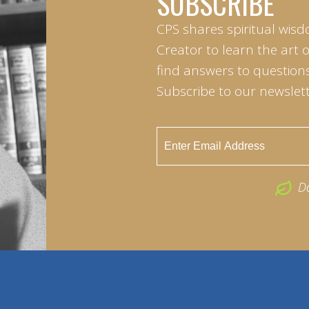
SUBSCRIBE
CPS shares spiritual wisd
Creator to learn the art 
find answers to questions 
Subscribe to our newslett
D