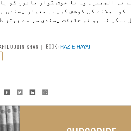
ے نہ الجھیں۔ وہ نا خوش گوار باتوں کو یا
 کو بھلانے کی کوشش کریں۔ معیار پسندی ب
 ممکن نہ ہو تو حقیقت پسندی سب سے بہتر ط
BOOK :
RAZ-E-HAYAT
AHIDUDDIN KHAN