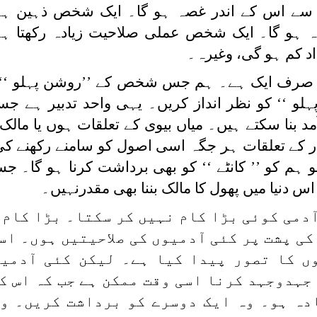
 اس کے اندر غصہ ہو گا۔ ایک شخص ذہین ہے
ہ ہو گا۔ ایک شخص عملی صلاحیت زیادہ رکھتا ہ
د کم ہو گی، وغیرہ۔
ت صرف ایک ہے۔ ہم جس شخص کے ’’روشن پہلو ‘‘س
 پہلو ‘‘ کو نظر انداز کریں۔ یہی واحد تدبیر ہے 
مد بنا سکتے ہیں۔ میاں بیوی کے تعلقات ہوں یا مالک 
دار کے تعلقات ہر جگہ اسی اصول کو سامنے رکھنے 
تو ہم کو ’’ کانٹے ‘‘ کو بھی برداشت کرنا ہو گا۔ ج
س دنیا میں پھول کا مالک بننا بھی مقدرنہیں۔
ٓدمی کوئی بڑا کام نہیں کر سکتا۔ بڑا کام 
ی پشت پر کئی آدمیوں کی صلاحیتیں ہوں۔ اس
ں کا تصور پیدا کیا ہے۔ لیکن کئی آدمی
جہدوجہد کرنا اسی وقت ممکن ہے جب کہ اس ک
ادہ ہو۔ وہ ایک دوسرے کو برداشت کریں۔ و