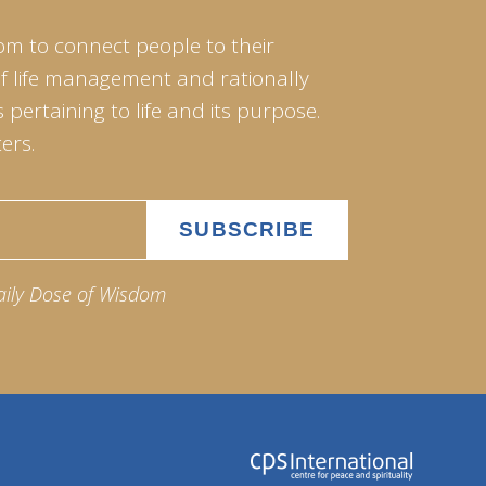
om to connect people to their
of life management and rationally
pertaining to life and its purpose.
ers.
aily Dose of Wisdom