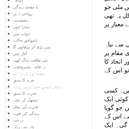
دیباچہ
یں ملی جو
با مقصد زندگی
رواجی ذہن
ل یہ تھی
مقصدیت
معیار پر
سارا خون
خواب میں
ناموافق حالات
 سے نباہ
میں پڑھ کر پڑھائوں گا
 مقام پر
آغاز میں
نئی طاقت جاگ اٹھی
 اتحاد کا
بے فائدہ مصروفیات
تو اس کے
کچھ اور کرنا ہے
شہد کا سبق
امکان کبھی ختم نہیں ہوتا
تیں۔ کسی
قدرت کا سبق
وئی ایک
سنبھل کر چلیے
قدرت کی مثال
 جو گویا
زندگی کی قوت
سے اس کے
درخت
گی۔ ایک
پانے سے پہلے