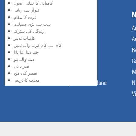
کامیابی کا سادہ اصول
تلوار سے زیادہ
ABOUT US
M
عزت کا مقام
سب سے بڑی ضمانت
Home
A
زندگی کی سٹرک
کامیاب تدبیر
About Us
A
کام ہے، کام کرنے والے نہیں
Download Quran
B
جتنا دینا اتنا پانا
دینے والے بنو
Get Involved
G
قدر دانی
Order Free Quran
M
تعمیر کی فتح
محنت کا ذریعہ
Thoughts Of Maulana
N
کام کا شوق
V
ایک تاثر
ایک وراثت یہ بھی ہے
اس کو اسکول سے خارج کردیا گیا تھا
بیس سال بعد
بے کاری
بڑی کامیابی