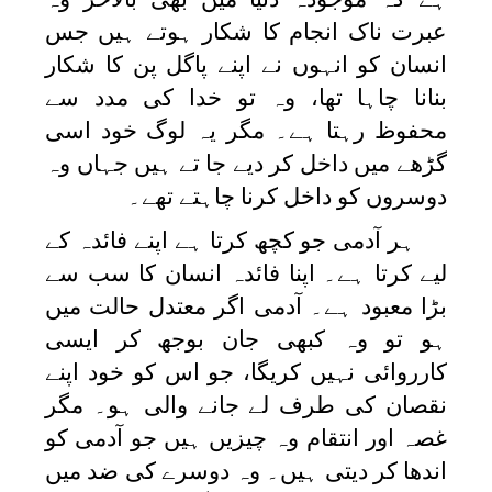
عبرت ناک انجام کا شکار ہوتے ہیں جس
انسان کو انہوں نے اپنے پاگل پن کا شکار
بنانا چاہا تھا، وہ تو خدا کی مدد سے
محفوظ رہتا ہے۔ مگر یہ لوگ خود اسی
گڑھے میں داخل کر دیے جا تے ہیں جہاں وہ
دوسروں کو داخل کرنا چاہتے تھے۔
ہر آدمی جو کچھ کرتا ہے اپنے فائدہ کے
لیے کرتا ہے۔ اپنا فائدہ انسان کا سب سے
بڑا معبود ہے۔ آدمی اگر معتدل حالت میں
ہو تو وہ کبھی جان بوجھ کر ایسی
کارروائی نہیں کریگا، جو اس کو خود اپنے
نقصان کی طرف لے جانے والی ہو۔ مگر
غصہ اور انتقام وہ چیزیں ہیں جو آدمی کو
اندھا کر دیتی ہیں۔ وہ دوسرے کی ضد میں