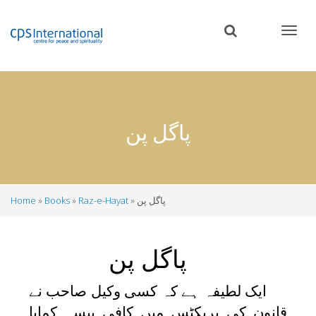
Skip
to
main
content
پاگل پن
پاگل پن
Raz-e-Hayat
Books
Home
Breadcrumb
پاگل پن
ایک لطیفہ ہے کہ کسی وکیل صاحب نے
قانون کی پریکٹس میں کافی پیسہ کمایا