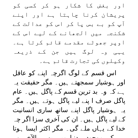
اور بغض کا شکار ہو کر کسی کو
پریشان کرنا چاہتا ہے اور اپنے
آپ کو بے بس پا کر اس کو عدالت کے
شکنجہ میں الجھانے کے لیے اس کے
اوپر جھوٹے مقدمے قائم کرتا ہے۔
یہی وہ لوگ ہیں جن کے ذریعہ
وکیلوں کی تجارت قائم ہے۔
اس قسم کے لوگ اگرچہ اپنے کو عاقل
اور ہوشیار سمجھتے ہیں۔ مگر حقیقت یہ
ہے کہ وہ بد ترین قسم کے پاگل ہیں۔ عام
پاگل صرف ا پنے لیے پاگل ہوتے ہیں۔ مگر
یہ ہوشیار پاگل اپنے ساتھ ساری انسانیت
کے لیے پاگل ہیں۔ ان کی آخری سزا اگر چہ
خدا کے یہاں ملے گی۔ مگر اکثر ایسا ہوتا
ہے کہ موجودہ دنیا میں بھی بالآخر وہ