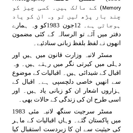
) کے مالک ہیں۔ کسی چیز کو
Memory
چند بار پڑھ لیں تو وہ ان کو یاد
ہوجاتی ہے۔ 12جون 1983کو وہ ہمارے
دفتر میں آئے تو الرسالہ کے کئی مضمون
انھوں نے لفظ بلفظ زبانی سنادئیے۔
مسٹر لانبہ وزارت قانون میں ہیں اور
دہلی میں كيرتی نگر میں رہتے ہیں۔ وہ
اقبال کے شیدائی ہیں۔ اقبالیات کے موضوع
سے انھیں خاصی دلچسپی ہے۔ اقبال کے
ہزاروں اشعار ان کو زبانی یاد ہیں۔ اور
اسی طرح ان کی زندگی کے حالات بھی۔
مسٹر سرجیت سنگھ لانبہ مئی 1983
میں پاکستان گئے۔ وہاں اقبالیات کے ماہر
کی حیثیت سے ان کا زبردست استقبال کیا