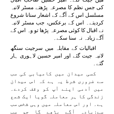
کی جس نظم کا مصرعہ پڑھتے مسٹر لانبہ
مسلسل اس کے آگے کے اشعار سنانا شروع
کردیتے۔ اس کے برعکس، جب مسٹر لانبہ
نے اقبال کا کوئی مصرعہ پڑھا تو وہ اس کے
آگے زیادہ نہ سنا سکے۔
اقبالیات کے مقابلہ میں سرجیت سنگھ
لانبہ جیت گئے اور امیر حسین لاہوری ہار
گئے۔
کسی میدان میں کامیابی کی سب
سے ضروری شرط یہ ہے کہ اس میدان
میں آدمی اپنے آپ کو وقف کردے۔
زندگی کا ہر معاملہ گویا ایک شمع
ہے۔ اور اس معاملہ میں وہی شخص سب
سےزیادہ آگے بڑھے گا جو سب