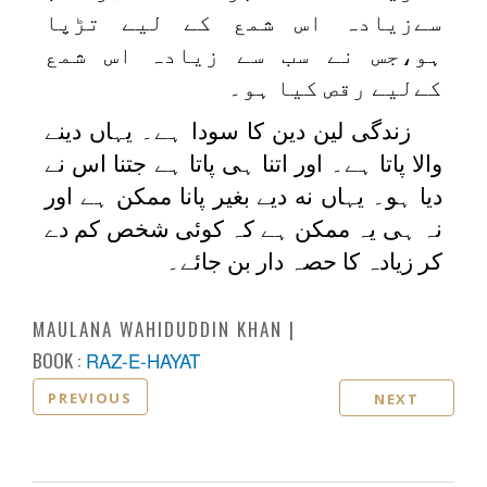
سےزیادہ اس شمع کے لیے تڑپا
ہو،جس نے سب سے زیادہ اس شمع
کےلیے رقص کیا ہو۔
زندگی لین دین کا سودا ہے۔ یہاں دینے
والا پاتا ہے۔ اور اتنا ہی پاتا ہے جتنا اس نے
دیا ہو۔ یہاں نه دیے بغیر پانا ممکن ہے اور
نہ ہی یہ ممکن ہے کہ کوئی شخص کم دے
کر زیادہ کا حصہ دار بن جائے۔
MAULANA WAHIDUDDIN KHAN
BOOK :
RAZ-E-HAYAT
PREVIOUS
NEXT