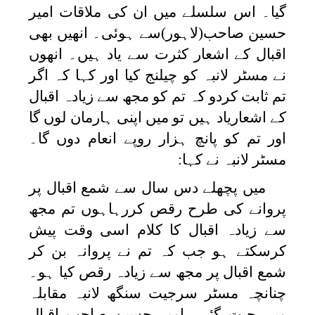
گیا۔ اس سلسلے میں ان کی ملاقات امیر
حسین صاحب(لاہور)سے ہوئی۔ انھیں بھی
اقبال کے اشعار کثرت سے یاد ہیں۔ انھوں
نے مسٹر لانبہ کو چیلنج کیا اور کہا کہ اگر
تم ثابت کردو کہ تم کو مجھ سے زیادہ اقبال
کے اشعاریاد ہیں تو میں اپنی ہارمان لوں گا
اور تم کو پانچ ہزار روپے انعام دوں گا۔
مسٹر لانبہ نے کہا:
میں پچھلے دس سال سے شمع اقبال پر
پروانے کی طرح رقص کررہاہوں تم مجھ
سے زیادہ اقبال کا کلام اسی وقت پیش
کرسکتے ہو جب کہ تم نے پروانہ بن کر
شمع اقبال پر مجھ سے زیادہ رقص کیا ہو۔
چنانچہ مسٹر سرجیت سنگھ لانبہ مقابلہ
میں جیت گئے۔ امیر حسین صاحب اقبال