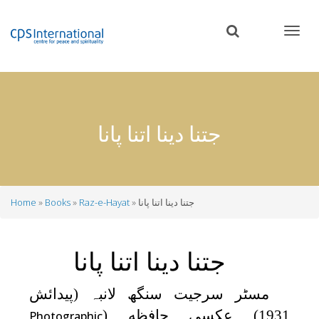
Skip
to
main
content
جتنا دینا اتنا پانا
جتنا دینا اتنا پانا
Raz-e-Hayat
Books
Home
Breadcrumb
جتنا دینا اتنا پانا
مسٹر سرجیت سنگھ لانبہ (پیدائش
1931) عکسی حافظه (
Photographic