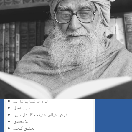
سڑک بند ہے
افسوس نہ کیجئے
ناکامی زینہ بن گئی
سمجھ دار کون
تاریخ سازی
کوئی چیز مشکل نہیں
جواب کا صحیح طریقہ
عقل کا استعمال
لچک بھی ضروری ہے
مشتعل نہ ہو
محفوظ سفر
الٹی چھلانگ
سب سے زیادہ خطرناک
بے معنی اچھل کود
خود جانناپڑتا ہے
جدید نسل
خوش خیالی حقیقت کا بدل نہیں
بلا تحقیق
تحقیق کیجئے