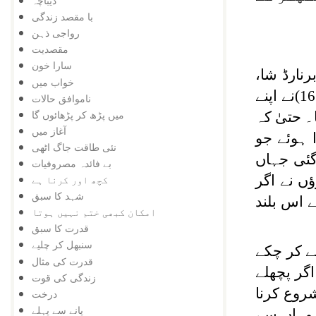
دیباچہ
با مقصد زندگی
رواجی ذہن
مقصدیت
سارا خون
نارڈ شا،
خواب میں
شیکسپئر کے مرنے کے تقریباً ڈھائی سو سال بعد 1856 میں پیدا ہوا۔ شیکسپئر (1564-1616)نے اپنے
ناموافق حالات
میں پڑھ کر پڑھائوں گا
۔ حتیٰ کہ
آغاز میں
 ہوئے جو
نئی طاقت جاگ اٹھی
گئی جہاں
بے فائدہ مصروفیات
ٔں نے اگر
کچھ اور کرنا ہے
شہد کا سبق
ے اس بلند
امکان کبھی ختم نہیں ہوتا
قدرت کا سبق
سنبھل کر چلیے
ے کر چکے
قدرت کی مثال
گر پچھلے
زندگی کی قوت
شروع کرنا
درخت
پانے سے پہلے
 وہاں سے