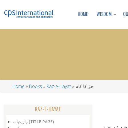
WISDOM
Q
HOME
جڑ کا کام
Raz-e-Hayat
Books
Home
Breadcrumb
RAZ-E-HAYAT
راز ِحیات (TITLE PAGE)
سپئر سے