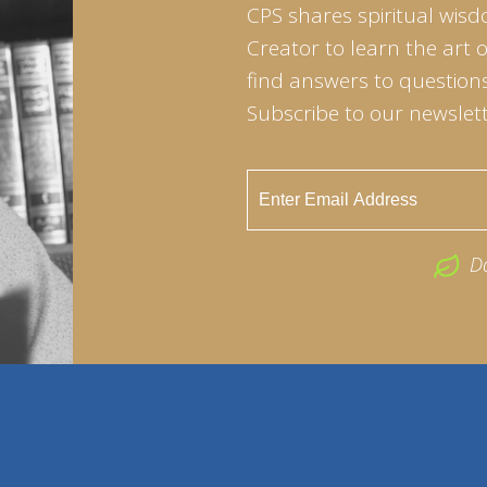
CPS shares spiritual wisd
Creator to learn the art 
find answers to questions 
Subscribe to our newslett
D