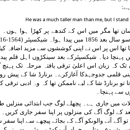
ے:
He was a much taller man than me, but I stand 
ان تھا مگر میں اس کے کندھے پر کھڑا ہوا ہوں۔ بر
یا تھا اس پر اس نے اپنی کوششوں سے مزید اضافہ کیا
 پہنچا دیا۔ شیکسپئرکے بعد سینکڑوں اہل قلم پیدا
 تک کہ زبان اس اعلیٰ ترقی یافتہ مرحلہ تک پہنچ 
نی قلمی جدوجہدکا آغازکرے۔ برنارڈ شا کے پیش روو
ا تو برنارڈ شا کے لیے ناممکن تھا کہ وہ ادبی ترقی ک
ں سے پہنچا۔
ات میں جاری ہے۔ پچھلے لوگ جب ابتدائی منزلیں ط
کے لوگ آگے کی منزلوں پر اپنا سفر جاری کریں۔ ا
تو آگے آنے والوںکو آگے کے بجائے پیچھے سے اپنا سفر 
سے شروع ہوتا ہے جہاں آپ کھڑے ہوئے ہوں، نہ کہ