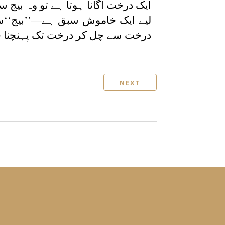
ایک درخت اگانا ہوتا ہے تو وہ بی
لیے ایک خاموش سبق ہے—’’بیج‘‘
درخت سے چل کر درخت تک پہنچنا چاہ
NEXT