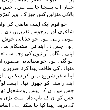
جہاں آپ پہنچنا چاہتے ہیں۔ جس مک
بالائی منزلیں کس چیز کے اوپر کھڑ
جو قوم ایک ایسے ماضی کی وا
شاعری اور پرجوش تقریریں دی ہوں
ہوتی رہی ہو۔ جو جذباتی خوش فہم
ہو۔ جس نے ابتدائی استحکام سے پہ
اپنی ہنگامہ آرائیوں کی وجہ سے ت
ہو گئی ہو۔ جو مطالباتی مہموں او
منوانے کی طاقت پیدا کرنا ضروری 
اپنا سفر شروع نہیں کر سکتیں۔ ان 
اپنے راستہ کو چھوڑا تھا۔ ایسے 
جس میں ان کے پیش رومشغول تھے 
جس کو ان کے باپ دادا بہت بڑی م
کے ذریعہ پیدا کیا جا سکتا ہے۔ ا