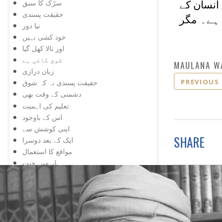
سڑک کا سبق
انسان کے
حقیقت پسندی
ہے۔ مگر
نیا دور
خود کشی نہیں
اور تالا کھل گیا
شوق کافی ہے
MAULANA W
زبان درازی
PREVIOUS
حقیقت پسندی نہ کہ شوق
دشمنی کے وقت بھی
تعلیم کی اہمیت
اس کے باوجود
اپنی کوشش سے
SHARE
ایک کے بعد دوسرا
مواقع کا استعمال
ہار میں جیت
کامیابی کے لیے
کمی کی تلافی
بربادی کے بعد بھی
تم غریب نہیں ، دولت مند ہو
کمزوری نعمت ثابت ہوئی