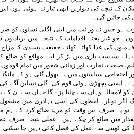
ان کے نیچے کی دیواریں ابھی تیار نہ ہوئی ہوں اس
ی کی جائیں گی۔
رث ہو جس نے وراثت میں اپنی اگلی نسلوں کو صر
۔ جو غیر پختہ اقدامات کے نتیجہ میں بربادیوں س
یوں کی غذا کھاتے کھاتے حقیقت پسندی کا مزاج ک
لے سیاست بازی میں پڑ کر اپنے مواقع کو ضائع کی
علیم، صنعت، تجارت اور زمانی شعور میں تمام قوموں
ر احتجاجی سیاستوں میں یہ بھول گئی ہو کہ مانگنے
ہے۔ ایسی پچھڑی ہوئی قوم کی اگلی نسلیں آگے کی
کو لامحالہ وہاں سے چلنا پڑے گا جہاں سے ان کے با
لوگ اگر دوبارہ لفظوں کی اسی بہادری میں مشغول 
تو یہ صرف اس وقت کو مزید ضائع کرنےکے ہم مع
قدار میں ضائع کر چکے ہیں۔ عملی نتیجہ صرف عم
لفاظ کی کھیتی سے عمل کی فصل کاٹی نہیں جا سکتی۔