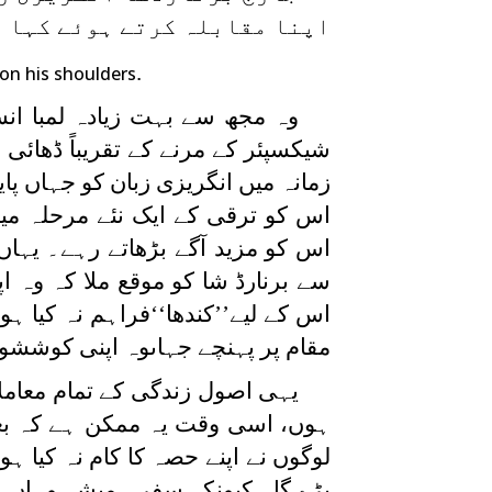
اپنا مقابلہ کرتے ہوئے کہا ہ
.
on his shoulders
وہ مجھ سے بہت زیادہ لمبا انس
زمانہ میں انگریزی زبان کو جہاں پا
اس کو ترقی کے ایک نئے مرحلہ میں
اس کو مزید آگے بڑھاتے رہے۔ یہاں
سے برنارڈ شا کو موقع ملا کہ وہ اپ
اس کے لیے’’کندھا‘‘فراہم نہ کیا ہوت
مقام پر پہنچے جہاںوہ اپنی کوششو
یہی اصول زندگی کے تمام معامل
ہوں، اسی وقت یہ ممکن ہے کہ بعد 
لوگوں نے اپنے حصہ کا کام نہ کیا ہو 
پڑے گا۔ کیونکہ سفر ہمیشہ وہاں 