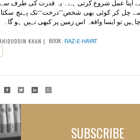
ج سے اپنا عمل شروع کرتی ہے۔ یہ قدرت کی طرف سے 
سے چل کر کوئی بھی شخص’’درخت‘‘تک پہنچ سکتا 
یں تو ایسا واقعہ اس زمین پر کبھی نہیں ہو گا۔
BOOK :
RAZ-E-HAYAT
AHIDUDDIN KHAN
SUBSCRIBE