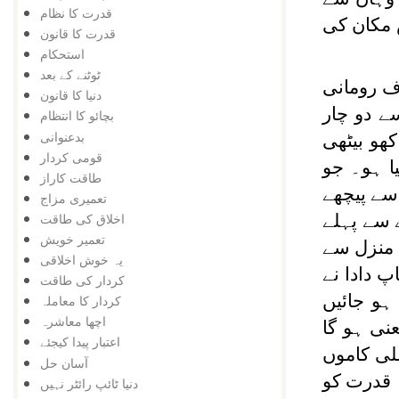
قدرت کا نظام
 مکان کی
قدرت کا قانون
استحکام
ٹوٹنے کے بعد
ف رومانی
دنیا کا قانون
ے دو چار
بچائو کا انتظام
بدعنوانی
ھو بیٹھی
قومی کردار
ا ہو۔ جو
طاقت کاراز
 سے پیچھے
تعمیری مزاج
 سے پہلے
اخلاق کی طاقت
تعمیر خویش
 منزل سے
یہ خوش اخلاقی
پ دادا نے
کردار کی طاقت
ہو جائیں
کردار کا معاملہ
اچھا معاشرہ
نی ہو گا
اعتبار پیدا کیجئے
لی کاموں
آسان حل
 قدرت کو
دنیا ٹائپ رائٹر نہیں