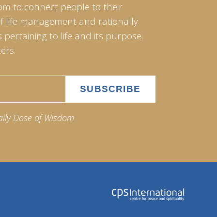
om to connect people to their
of life management and rationally
pertaining to life and its purpose.
ers.
aily Dose of Wisdom