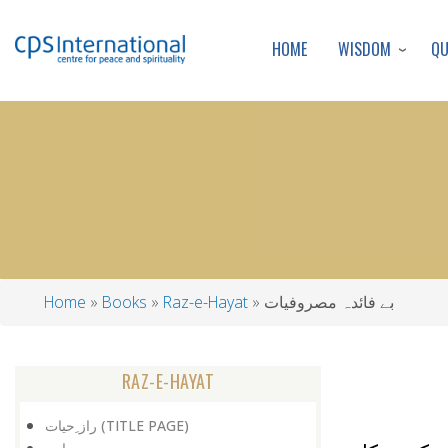
WISDOM
Q
HOME
بے فائدہ مصروفیات
Raz-e-Hayat
Books
Home
Breadcrumb
RAZ-E-HAYAT
راز ِحیات (TITLE PAGE)