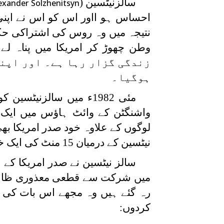
سالزنیٹسین (
exander Solzhenitsyn
احساس ہو ااور اس کو اس نے اپنی
نتیجہ میں وہ روس کی اشتراکی حک
وطن چھوڑ کر امریکا میں پناہ لے
زندگی گزار رہا ہے۔ اور اپنے
ہوگیا۔
مئی 1982ء میں سالزنیٹ
واشنگٹن کے وائٹ ہاؤس میں ایک 
لوگوں کے علاوہ خود صدر امریکا بھ
نیٹسین کے درمیان 15 منٹ کی ایک خصوصی ملاقات بھی شامل تھی۔
میں شرکت سے قطعی معذوری ظاہر 
رہ گئے ہیں وہ مجھے اس بات کی ا
کردوں: