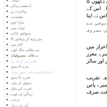
دیباچہ
دکھوں کا
با مقصد زندگی
ا۔ اس کے
رواجی ذہن
 نے اپنا
مقصدیت
موشی سے
سارا خون
خواب میں
ں مصروف
ناموافق حالات
میں پڑھ کر پڑھائوں گا
آغاز میں
اعزاز میں
نئی طاقت جاگ اٹھی
سرے معزز
بے فائدہ مصروفیات
اور سالز
کچھ اور کرنا ہے
شہد کا سبق
امکان کبھی ختم نہیں ہوتا
جس کے ذریعہ تقریب
قدرت کا سبق
سنبھل کر چلیے
میرے پاس
قدرت کی مثال
 وقت صرف
زندگی کی قوت
درخت
پانے سے پہلے