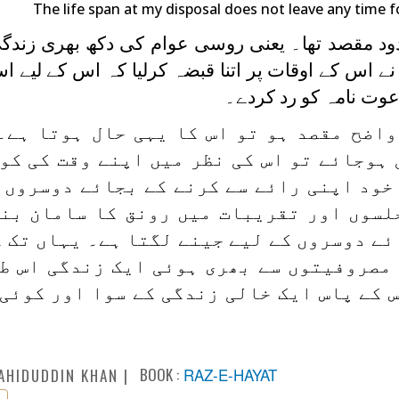
The life span at my disposal does not leave any time 
ود مقصد تھا۔ یعنی روسی عوام کی دکھ بھری زندگی
ے اس کے اوقات پر اتنا قبضہ کرلیا کہ اس کے لیے ا
عوت نامہ کو رد کردے۔
واضح مقصد ہو تو اس کا یہی حال ہوتا ہے۔
 ہوجائے تو اس کی نظر میں اپنے وقت کی کو
خود اپنی رائے سے کرنے کے بجائے دوسروں 
لسوں اور تقریبات میں رونق کا سامان بن
ئے دوسروں کے لیے جینے لگتا ہے۔ یہاں تک ک
مصروفیتوں سے بھری ہوئی ایک زندگی اس ط
س کے پاس ایک خالی زندگی کے سوا اور کوئی
BOOK :
RAZ-E-HAYAT
AHIDUDDIN KHAN