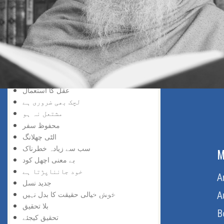
سڑک بند ہے
افسوس نہ کیجئے
ناکامی زینہ بن گئی
سمجھ دار کون
تاریخ سازی
کوئی چیز مشکل نہیں
جواب کا صحیح طریقہ
عقل کا استعمال
لچک بھی ضروری ہے
مشتعل نہ ہو
محفوظ سفر
الٹی چھلانگ
سب سے زیادہ خطرناک
ABOUT US
M
بے معنی اچھل کود
خود جانناپڑتا ہے
Home
A
جدید نسل
About Us
A
خوش خیالی حقیقت کا بدل نہیں
بلا تحقیق
Download Quran
B
تحقیق کیجئے