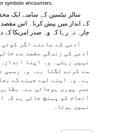
.
for symbolic encounters
سالز نیٹسین کے سامنے ایک محد
کے انداز میں پیش کرنا۔ اس مقصد ن
چارہ نہ رہا کہ وہ صدر امریکا کے د
آدمی کے سامنے اگر کوئی 
آدمی کی زندگی مقصد سے خالی
نہیں رہتی۔ وہ اپنا اندازہ 
سے کرنے لگتا ہے۔ وہ رسمی ج
ہے۔ وہ اپنے لیے جینے کے بجا
عمر پوری ہوجاتی ہے۔ بظاہر 
انجام کو پہنچ جاتی ہے کہ ا
نہیں ہوتا۔