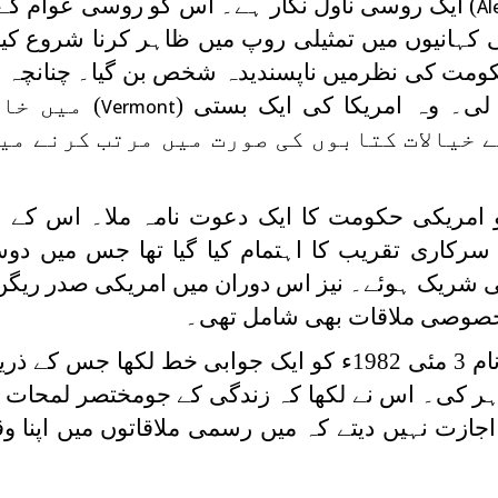
) ایک روسی ناول نگار ہے۔ اس کو روسی عوام کے 
Al
 کہانیوں میں تمثیلی روپ میں ظاہر کرنا شروع کی
ومت کی نظرمیں ناپسندیدہ شخص بن گیا۔ چنانچہ اس
 لی۔ وہ امریکا کی ایک بستی (
) میں خا
Vermont
 خیالات کتابوں کی صورت میں مرتب کرنے می
سین کو امریکی حکومت کا ایک دعوت نامہ ملا۔ اس کے 
سرکاری تقریب کا اہتمام کیا گیا تھا جس میں دو
ی شریک ہوئے۔ نیز اس دوران میں امریکی صدر ریگن 
سالز نیٹسین نے صدر امریکا کے نام 3 مئی 1982ء کو ایک جوابی خط لکھا 
کی۔ اس نے لکھا کہ زندگی کے جومختصر لمحات 
جازت نہیں دیتے کہ میں رسمی ملاقاتوں میں اپنا