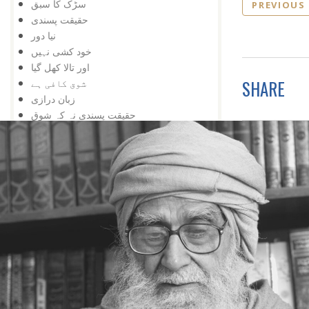
سڑک کا سبق
PREVIOUS
حقیقت پسندی
نیا دور
خود کشی نہیں
اور تالا کھل گیا
SHARE
شوق کافی ہے
زبان درازی
حقیقت پسندی نہ کہ شوق
دشمنی کے وقت بھی
تعلیم کی اہمیت
اس کے باوجود
اپنی کوشش سے
ایک کے بعد دوسرا
مواقع کا استعمال
ہار میں جیت
کامیابی کے لیے
کمی کی تلافی
بربادی کے بعد بھی
تم غریب نہیں ، دولت مند ہو
کمزوری نعمت ثابت ہوئی