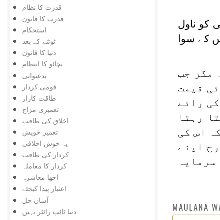
قدرت کا نظام
قدرت کا قانون
 کو ناول
استحکام
س کے سوا
ٹوٹنے کے بعد
دنیا کا قانون
بچائو کا انتظام
 مگر جب
بدعنوانی
قومی کردار
ئی قیمت
طاقت کاراز
کی رائے
تعمیری مزاج
تا رہتا
اخلاق کی طاقت
ہ اس کی
تعمیر خویش
یہ خوش اخلاقی
رح اپنے
کردار کی طاقت
 سرمایہ
کردار کا معاملہ
اچھا معاشرہ
اعتبار پیدا کیجئے
آسان حل
MAULANA W
دنیا ٹائپ رائٹر نہیں