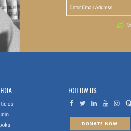
D
EDIA
FOLLOW US
rticles
udio
DONATE NOW
ooks