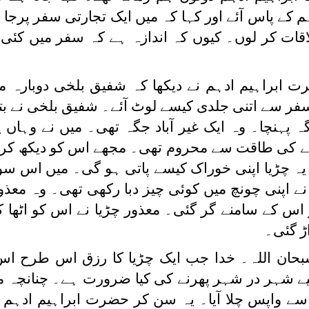
 کے پاس آئے اور کہا کہ میں ایک تجارتی سفر پرجا
قات کر لوں۔ کیوں کہ اندازہ ہے کہ سفر میں کئی 
ت ابراہیم ادہم نے دیکھا کہ شفیق بلخی دوبارہ 
فر سے اتنی جلدی کیسے لوٹ آئے۔ شفیق بلخی نے بتا
پہنچا۔ وہ ایک غیر آباد جگہ تھی۔ میں نے وہاں پڑا
ڑنے کی طاقت سے محروم تھی۔ مجھے اس کو دیکھ کر ت
یہ چڑیا اپنی خوراک کیسے پاتی ہو گی۔ میں اس سوچ
 نے اپنی چونچ میں کوئی چیز دبا رکھی تھی۔ وہ معذو
 کے سامنے گر گئی۔ معذور چڑیا نے اس کو اٹھا کر 
اڑ گئی۔
سبحان اللہ۔ خدا جب ایک چڑیا کا رزق اس طرح ا
یے شہر در شہر پھرنے کی کیا ضرورت ہے۔ چنانچہ میں
ں سے واپس چلا آیا۔ یہ سن کر حضرت ابراہیم ادہم 