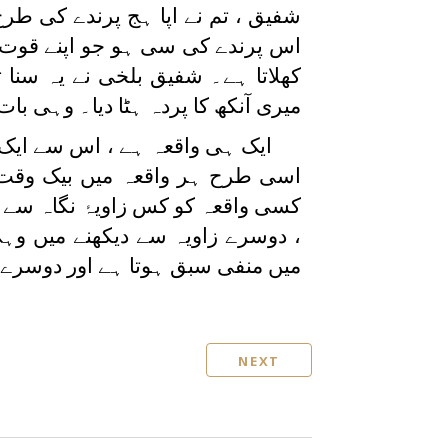
شفیق ، تم نے اپا ہج پرندے کی طرح 
اس پرندے کی سی ہو جو اپنے قوت ب
کھلاتا ہے۔ شفیق بلخی نے یہ سنا تو
میری آنکھ کا پردہ ہٹا دیا۔ وہی ب
ایک ہی واقعہ ہے ، اس سے ایک
اسی طرح ہر واقعہ میں بیک وقت دو
کسی واقعہ کو کس زاویۂ نگاہ سے دی
، دوسرے زاویہ سے دیکھنے میں وہی
میں منفی سبق ہوتا ہے اور دوسرے
NEXT