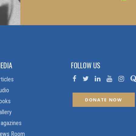
EDIA
FOLLOW US
rticles
udio
DONATE NOW
ooks
allery
agazines
ews Room