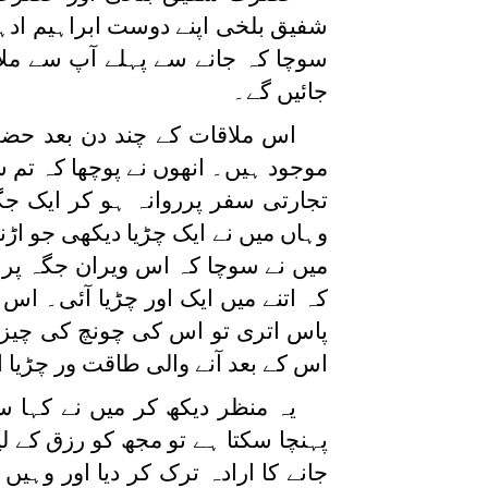
شفیق بلخی اپنے دوست ابراہیم ادہم
سوچا کہ جانے سے پہلے آپ سے ملا
جائیں گے۔
اس ملاقات کے چند دن بعد حضر
موجود ہیں۔ انھوں نے پوچھا کہ تم س
تجارتی سفر پرروانہ ہو کر ایک جگہ 
وہاں میں نے ایک چڑیا دیکھی جو ا
میں نے سوچا کہ اس ویران جگہ پر 
کہ اتنے میں ایک اور چڑیا آئی۔ اس
پاس اتری تو اس کی چونچ کی چیز اس
اس کے بعد آنے والی طاقت ور چڑیا 
یہ منظر دیکھ کر میں نے کہا 
پہنچا سکتا ہے تو مجھ کو رزق کے ل
جانے کا ارادہ ترک کر دیا اور وہی