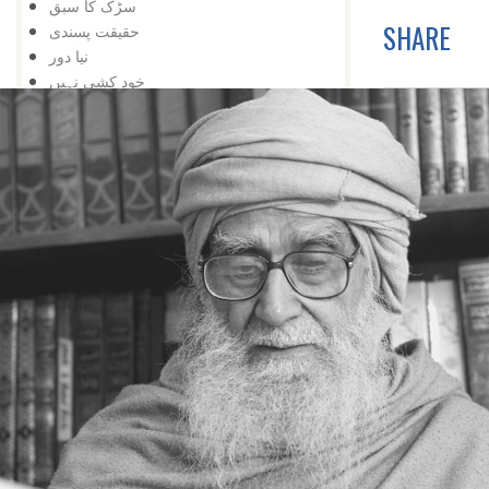
سڑک کا سبق
SHARE
حقیقت پسندی
نیا دور
خود کشی نہیں
اور تالا کھل گیا
شوق کافی ہے
زبان درازی
حقیقت پسندی نہ کہ شوق
دشمنی کے وقت بھی
تعلیم کی اہمیت
اس کے باوجود
اپنی کوشش سے
ایک کے بعد دوسرا
مواقع کا استعمال
ہار میں جیت
کامیابی کے لیے
کمی کی تلافی
بربادی کے بعد بھی
تم غریب نہیں ، دولت مند ہو
کمزوری نعمت ثابت ہوئی