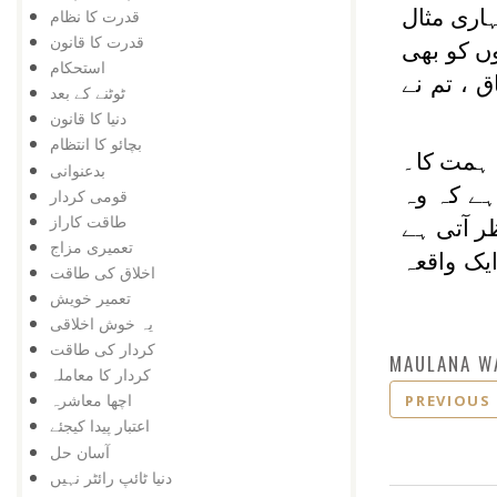
ہاری مثال
قدرت کا نظام
قدرت کا قانون
ں کو بھی
استحکام
ق ، تم نے
ٹوٹنے کے بعد
دنیا کا قانون
بچائو کا انتظام
 ہمت کا۔
بدعنوانی
ہے کہ وہ
قومی کردار
طاقت کاراز
ر آتی ہے
تعمیری مزاج
یک واقعہ
اخلاق کی طاقت
تعمیر خویش
یہ خوش اخلاقی
کردار کی طاقت
MAULANA W
کردار کا معاملہ
اچھا معاشرہ
PREVIOUS
اعتبار پیدا کیجئے
آسان حل
دنیا ٹائپ رائٹر نہیں