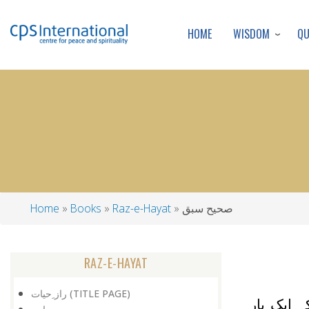
WISDOM
Q
HOME
صحیح سبق
Raz-e-Hayat
Books
Home
Breadcrumb
RAZ-E-HAYAT
راز ِحیات (TITLE PAGE)
 ایک بار