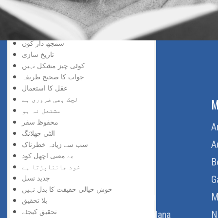
سڑک بند ہے
افسوس نہ کیجئے
ناکامی زینہ بن گئی
سمجھ دار کون
تاریخ سازی
کوئی چیز مشکل نہیں
جواب کا صحیح طریقہ
عقل کا استعمال
لچک بھی ضروری ہے
ABOUT US
M
مشتعل نہ ہو
محفوظ سفر
Home
A
الٹی چھلانگ
About Us
A
سب سے زیادہ خطرناک
بے معنی اچھل کود
Download Quran
B
خود جانناپڑتا ہے
جدید نسل
Get Involved
G
خوش خیالی حقیقت کا بدل نہیں
Order Free Quran
M
بلا تحقیق
تحقیق کیجئے
Thoughts Of Maulana
N