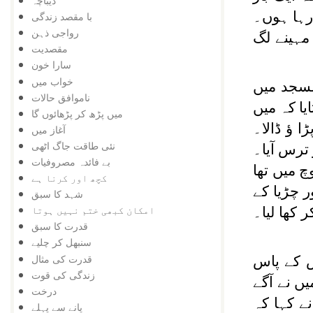
دیباچہ
 رہا ہوں۔
با مقصد زندگی
رواجی ذہن
مہینے لگ
مقصدیت
سارا خون
خواب میں
مسجد میں
ناموافق حالات
یا کہ میں
میں پڑھ کر پڑھائوں گا
 ؤ ڈالا۔
آغاز میں
نئی طاقت جاگ اٹھی
رس آیا۔
بے فائدہ مصروفیات
 میں تھا
کچھ اور کرنا ہے
ر چڑیا کے
شہد کا سبق
امکان کبھی ختم نہیں ہوتا
کھا لیا۔
قدرت کا سبق
سنبھل کر چلیے
قدرت کی مثال
س کے پاس
زندگی کی قوت
 نے آگے
درخت
نے کہا کہ
پانے سے پہلے