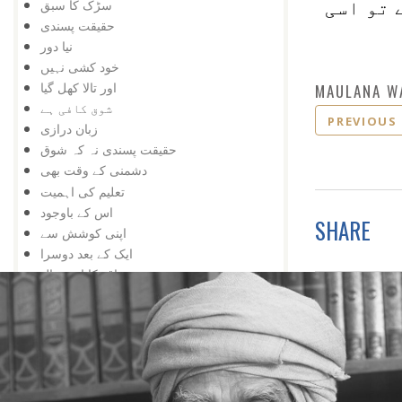
سڑک کا سبق
 تو اسی
حقیقت پسندی
نیا دور
خود کشی نہیں
اور تالا کھل گیا
MAULANA W
شوق کافی ہے
PREVIOUS
زبان درازی
حقیقت پسندی نہ کہ شوق
دشمنی کے وقت بھی
تعلیم کی اہمیت
اس کے باوجود
SHARE
اپنی کوشش سے
ایک کے بعد دوسرا
مواقع کا استعمال
ہار میں جیت
کامیابی کے لیے
کمی کی تلافی
بربادی کے بعد بھی
تم غریب نہیں ، دولت مند ہو
کمزوری نعمت ثابت ہوئی