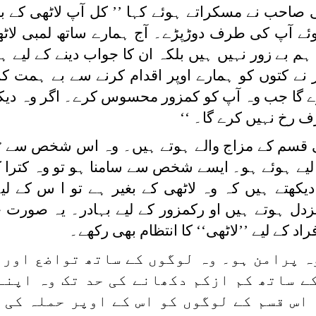
 صاحب نے مسکراتے ہوئے کہا ’’ کل آپ لاٹھی کے بغ
ے آپ کی طرف دوڑپڑے۔ آج ہمارے ساتھ لمبی لاٹھ
م بے زور نہیں ہیں بلکہ ان کا جواب دینے کے لیے ہ
ے کتوں کو ہمارے اوپر اقدام کرنے سے بے ہمت کردی
ا جب وہ آپ کو کمزور محسوس کرے۔ اگر وہ دیکھ
 رخ نہیں کرے گا۔ ‘‘
ی قسم کے مزاج والے ہوتے ہیں۔ وہ اس شخص سے ٹ
‘ لیے ہوئے ہو۔ ایسے شخص سے سامنا ہو تو وہ کترا 
یکھتے ہیں کہ وہ لاٹھی کے بغیر ہے تو ا س کے لی
دل ہوتے ہیں او رکمزور کے لیے بہادر۔ یہ صورت ح
د کے لیے ’’لاٹھی‘‘ کا انتظام بھی رکھے۔
ہ پرامن ہو۔ وہ لوگوں کے ساتھ تواضع اور 
ے ساتھ کم ازکم دکھانے کی حد تک وہ اپنے 
 اس قسم کے لوگوں کو اس کے اوپر حملہ کی ج