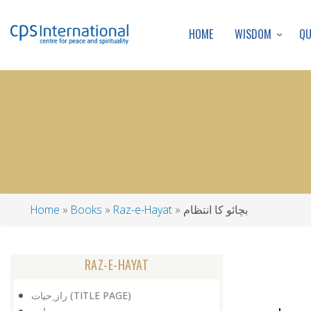
WISDOM
Q
HOME
بچائو کا انتظام
Raz-e-Hayat
Books
Home
Breadcrumb
RAZ-E-HAYAT
راز ِحیات (TITLE PAGE)