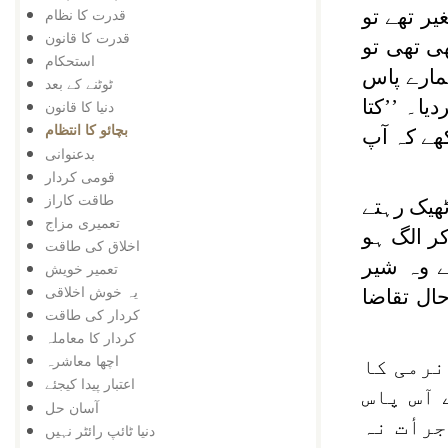
یر تھے تو
قدرت کا نظام
قدرت کا قانون
ی تھی تو
استحکام
مارے پاس
ٹوٹنے کے بعد
ا۔ ’’کتا
دنیا کا قانون
بچائو کا انتظام
ے کہ آپ
بدعنوانی
قومی کردار
طاقت کاراز
ھیک رہتے
تعمیری مزاج
کر الگ ہو
اخلاق کی طاقت
ے وہ شیر
تعمیر خویش
یہ خوش اخلاقی
ال تقاضا
کردار کی طاقت
کردار کا معاملہ
اچھا معاشرہ
نرمی کا
اعتبار پیدا کیجئے
آس پاس
آسان حل
رأت نہ
دنیا ٹائپ رائٹر نہیں