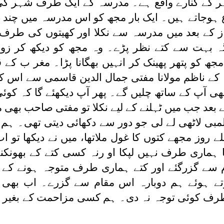
ر کے کنارے واقع ہے۔ مدرسہ کے ایک طرف شہر کی
جاتے ہیں۔ ایک بار مجھ کو اس مدرسہ میں چند د
ز کے بعد میں مدرسہ سے نکلا اور کھیتوں کی طرف ٹ
 جگہ بہت سے کتے نظر پڑے۔ وہ مجھ کو دیکھ کر زو
ھ کو پتھر پھینک کر انہیں بھگانا پڑا۔ مغر ب کے 
کے ناظم مولانا مفتی جمال الدین قاسمی سے اس کا 
 آپ کے ساتھ چلیں گے۔ پھر آپ دیکھئے گا کہ کوئی
 بعد جب میں ٹہلنے كے ليے نکلا تو مفتی صاحب بھی 
 لمبی لاٹھی لے لی جو دور سے دکھائی دیتی تھی۔ ہم
 روز مجھے کتوں کا غول ملاتھا، میں نے دیکھا تو ا
 ہماری طرف نہیں لپکا او رنہ کسی کتے کے بھونکنے 
سے گزرگئے اور کتے ہماری طرف متوجہ ہونے کے بج
ے ہوئے ہم دوبارہ اس مقام سے گزرے۔ اب بھی ک
طرف کوئی توجہ نہ دی۔ ہم کسی مزاحمت کے بغیر ا