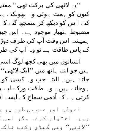
’’یہ لاٹھی کی برکت تھی‘‘ مفتی
کتوں کو ہمت ہوئی وہ بھونکتے ہوئ
کتے ا س کو دیکھ کر سمجھ گئے کہ ہ
مضبوط ہتھیار موجود ہے۔ اس چیز ن
ہمیشہ اس وقت آپ کی طرف دوڑے گ
کے پاس طاقت ہے تو وہ آپ کی طرف
انسانوں میں بھی کچھ لوگ اس
ہیں جو اپنے ہاتھ میں ’’ایک لاٹھی‘
جاتے ہیں۔ البتہ جب وہ کسی کو د
ہوجاتے ہیں۔ وہ طاقت ورکے لیے بز
کرتی ہے کہ آدمی سماج کے ایسے افرا
اصولی اور عمومی طور پر و
رویہ اختیار کرے۔ مگر اسی ک
’’لاٹھی‘‘ بھی کھڑی رکھے تاکہ