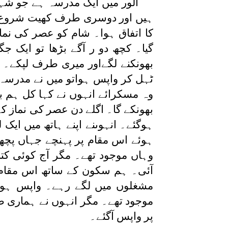
الور میں ایک مدرسہ ہے جو شہ
ہیں اور دوسری طرف کھیت شروع ہو
کا اتفاق ہوا۔ شام کو عصر کی نما
گیا۔ کچھ دو ر آگے بڑھا تو ایک
بھونکنے لگےاور میری طرف لپکے۔ مج
ٹہل کر واپس ہواتو میں نے مدرسہ 
وہ مسکرائے انہوں نے کہا کل ہم بھی
بھونکے گا۔ اگلے دن عصر کی نماز کے
ہوگئے۔ انہوںنے اپنے ہاتھ میں ایک
ہوئے اس مقام پر پہنچے جہاں پچھلے
وہاں موجود تھے۔ مگر آج کوئی کتا
آئی۔ ہم سکون کے ساتھ اس مقام 
مشغلوں میں لگے رہے۔ واپس ہوت
موجود تھے۔ مگر انہوں نے ہماری 
پر واپس آگئے۔