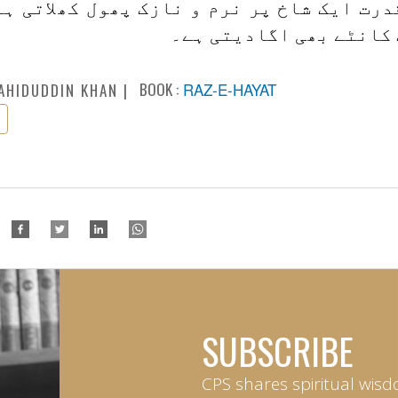
رت ایک شاخ پر نرم و نازک پھول کھلاتی ہے
 کانٹے بھی اگادیتی ہے۔
BOOK :
RAZ-E-HAYAT
AHIDUDDIN KHAN
SUBSCRIBE
CPS shares spiritual wisd