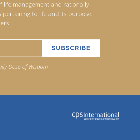
of life management and rationally
pertaining to life and its purpose.
ers.
aily Dose of Wisdom