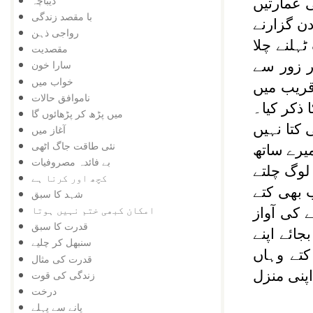
دیباچہ
 عمارتیں
با مقصد زندگی
ن گزارنے
رواجی ذہن
ہلنے چلا
مقصدیت
ر زور سے
سارا خون
خواب میں
قریب میں
ناموافق حالات
ذکر کیا۔
میں پڑھ کر پڑھائوں گا
 کتا نہیں
آغاز میں
نئی طاقت جاگ اٹھی
میرے ساتھ
بے فائدہ مصروفیات
 لوگ چلتے
کچھ اور کرنا ہے
ب بھی کتے
شہد کا سبق
امکان کبھی ختم نہیں ہوتا
کی آواز
قدرت کا سبق
ائے اپنے
سنبھل کر چلیے
تے وہاں
قدرت کی مثال
پنی منزل
زندگی کی قوت
درخت
پانے سے پہلے