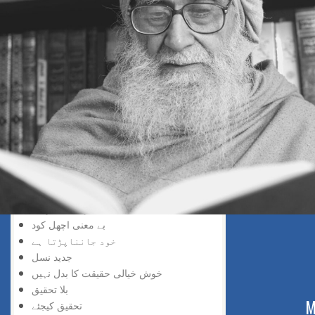
سڑک بند ہے
افسوس نہ کیجئے
ناکامی زینہ بن گئی
سمجھ دار کون
تاریخ سازی
کوئی چیز مشکل نہیں
جواب کا صحیح طریقہ
عقل کا استعمال
لچک بھی ضروری ہے
مشتعل نہ ہو
محفوظ سفر
الٹی چھلانگ
سب سے زیادہ خطرناک
بے معنی اچھل کود
خود جانناپڑتا ہے
جدید نسل
خوش خیالی حقیقت کا بدل نہیں
بلا تحقیق
ABOUT US
M
تحقیق کیجئے