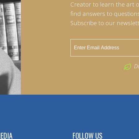
Creator to learn the art 
find answers to questions 
Subscribe to our newslett
D
EDIA
FOLLOW US