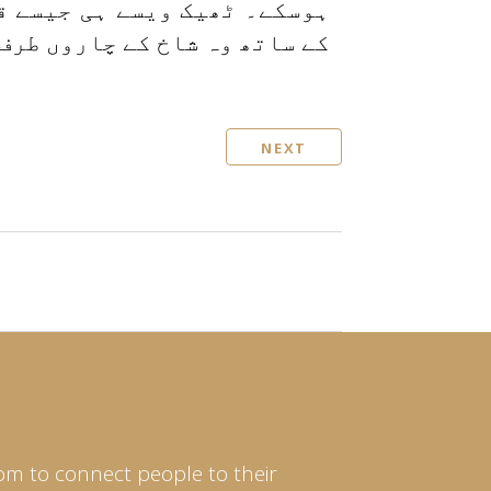
ہوسکے۔ ٹھیک ویسے ہی جیسے قد
کے ساتھ وہ شاخ کے چاروں طرف
NEXT
om to connect people to their