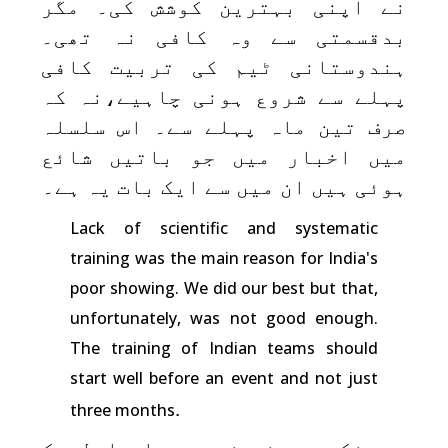
نے اپنی بہترین کوشش کی۔ مگر
بدقسمتی سے وہ کافی نہ تھی۔
ہندوستانی ٹیم کی تربیت کافی
پہلے سے شروع ہونی چاہیے،نہ کہ
صرف تین ماہ پہلے سے۔ اس سلسلہ
میں اخبار میں جو باتیں شائع
ہوئی ہیں ان میں سے ایک بات یہ ہے۔
Lack of scientific and systematic
training was the main reason for India's
poor showing. We did our best but that,
unfortunately, was not good enough.
The training of Indian teams should
start well before an event and not just
.
three months