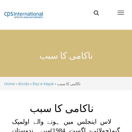
Skip
to
main
content
ناکامی کا سبب
ناکامی کا سبب
Raz-e-Hayat
Books
Home
Breadcrumb
ناکامی کا سبب
لاس اینجلس میں ہونے والے اولمپک
گیم(جولائی- اگست 1984)میں ہندوستان