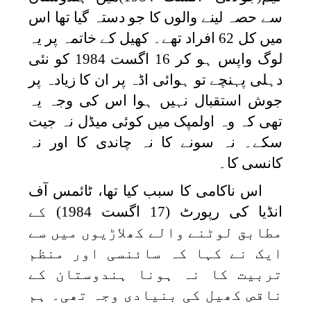
سے حصہ لینے والوں کا جو دستہ گیا تھا اس
میں کل 62 افراد تھے۔ کھیل کے خاتمہ پر یہ
لوگ واپس ہو کر 16 اگست 1984 کو نئی
دہلی پہنچے تو ہوائی اڈہ پر ان کا زیادہ پر
جوش استقبال نہیں ہوا اس کی وجہ یہ
تھی کہ وہ اولمپک میں کوئی میڈل نہ جیت
سکے۔ نہ سونے کا نہ چاندی کا اور نہ
کانسی کا۔
اس ناکامی کا سبب کیا تھا، ٹائمس آف
انڈیا کی رپورٹ (17 اگست 1984) کے
مطابق لوٹنے والے کھلاڑیوں میں سے
ایک نے کہا کہ سائنسی اور منظم
تربیت کا نہ ہونا ہندوستان کے
ناقص کھیل کی بنیادی وجہ تھی۔ ہم