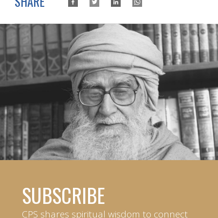
SHARE
SUBSCRIBE
CPS shares spiritual wisdom to connect