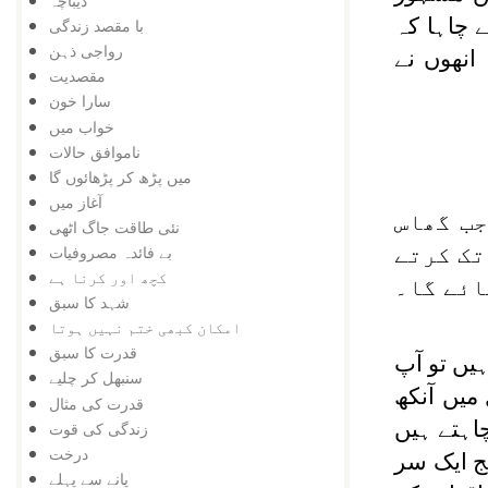
دیباچہ
ے چاہا کہ
با مقصد زندگی
رواجی ذہن
 انھوں نے
مقصدیت
سارا خون
خواب میں
ناموافق حالات
میں پڑھ کر پڑھائوں گا
آغاز میں
جب گھاس
نئی طاقت جاگ اٹھی
تک کرتے
بے فائدہ مصروفیات
کچھ اور کرنا ہے
ائے گا۔
شہد کا سبق
امکان کبھی ختم نہیں ہوتا
قدرت کا سبق
یں تو آپ
سنبھل کر چلیے
میں آنکھ
قدرت کی مثال
اہتے ہیں
زندگی کی قوت
درخت
ٓپ کا بیج ایک سر
پانے سے پہلے