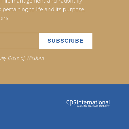
of life management and rationally
pertaining to life and its purpose.
ers.
aily Dose of Wisdom