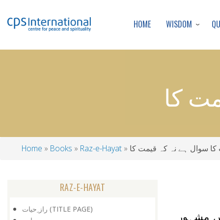
WISDOM
Q
HOME
مت کا
کا سوال ہے نہ کہ قیمت کا
Raz-e-Hayat
Books
Home
Breadcrumb
RAZ-E-HAYAT
راز ِحیات (TITLE PAGE)
ا میں مشہور