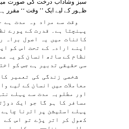
سبز وشاداب درخت کی صورت میں 
ظہور کے لیے ایک ’’ وقت ‘‘ مقرر ہے
وقت سے مراد وہ مدت ہے ج
پہنچتا ہے۔ قدرت کے پورے نظ
کائنات میں یہ اصول براہ ر
اپنے ارادہ کے تحت اس کو اپ
نظام کے ساتھ انسان کو یہ عمل
سی حقیقی تدبیر ہے جس کو اختی
شخصی زندگی کی تعمیر کا 
معاملات میں انسان کے لیے واحد
اور مطلوبہ مدت سے پہلے نتی
مسافر کا ہو گا جو ایک دوڑت
پہلے اسٹیشن پر اترنا چاہے۔
کھول کر اتر پڑے تو اس کے ب
مطلوبہ منزل— ہر کامیابی س