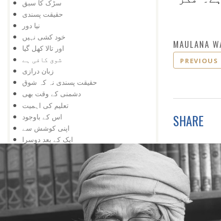
سڑک کا سبق
حقیقت پسندی
نیا دور
خود کشی نہیں
MAULANA W
اور تالا کھل گیا
شوق کافی ہے
PREVIOUS
زبان درازی
حقیقت پسندی نہ کہ شوق
دشمنی کے وقت بھی
تعلیم کی اہمیت
SHARE
اس کے باوجود
اپنی کوشش سے
ایک کے بعد دوسرا
مواقع کا استعمال
ہار میں جیت
کامیابی کے لیے
کمی کی تلافی
بربادی کے بعد بھی
تم غریب نہیں ، دولت مند ہو
کمزوری نعمت ثابت ہوئی