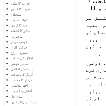
قعات کے
قدرت کا نظام
یں آتا۔
قدرت کا قانون
استحکام
کمیل کو
ٹوٹنے کے بعد
وا بقیہ
دنیا کا قانون
بچائو کا انتظام
نسان کو
بدعنوانی
نے پورے
قومی کردار
 وہ کون
طاقت کاراز
تعمیری مزاج
ا ہے۔
اخلاق کی طاقت
، دونوں
تعمیر خویش
یہ خوش اخلاقی
جاری کرے
کردار کی طاقت
نجام اس
کردار کا معاملہ
آنے سے
اچھا معاشرہ
 دروازہ
اعتبار پیدا کیجئے
آسان حل
ہ اس کی
دنیا ٹائپ رائٹر نہیں
ے۔ مگر