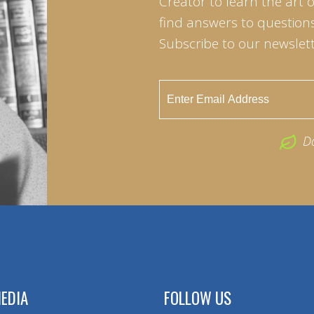
Creator to learn the art 
find answers to questions 
Subscribe to our newslett
D
EDIA
FOLLOW US