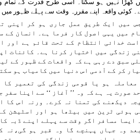
کھڑا نہیں ہو سکتا۔ اسی طرح قدرت کے تمام وا
۔ کوئی واقعہ اپنے مقررہ وقت سے پہلے ظہور میں نہ
س میں ایک طریق عمل جاری ہو کر اپنی ت
ام میں یہی اصول کار فرما ہے۔ انسان کے س
است خدائی انتظام کے تحت قائم ہے اور ا
نی زندگی میں اختیار کرنا ہے۔ کائنات اپ
ی سبق دے رہی ہے کہ واقعات کے ظہور کے لیے
ار کر کے آدمی اس دنیا میں کامیاب ہو سکت
معاملہ ہو یا قومی زندگی کی تعمیر کا 
 صورت یہ ہے کہ وہ ’’ آغاز ‘‘ سے اپنا سفر 
جہ دیکھنے کی تمنا نہ کرے۔ ورنہ اس کا ا
ی ہوئی ٹرین میں بیٹھا ہو اور اسٹیشن کے 
 ایسا مسافر اگر وقت سے پہلے اپنے ڈبہ کا
عد وہ جہاں پہنچے گا وہ قبر ہو گی،نہ ک
ب سے زیادہ جو چیز مانگتی ہے وہ وقت ہ