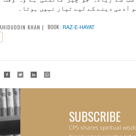
 آدمی دینے کے لیے تیار نہیں ہوتا۔
BOOK :
RAZ-E-HAYAT
AHIDUDDIN KHAN
SUBSCRIBE
CPS shares spiritual wisd