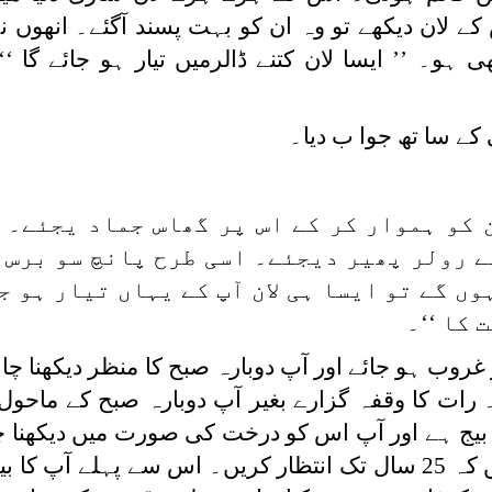
ے لان دیکھے تو وہ ان کو بہت پسند آگئے۔ انھوں ن
ہو۔ ’’ ایسا لان کتنے ڈالرمیں تیار ہو جائے گا ‘‘
کے سا تھ جوا ب دیا۔
ین کو ہموار کر کے اس پر گھاس جماد یجئے۔ 
ے رولر پھیر دیجئے۔ اسی طرح پانچ سو برس 
ں گے تو ایسا ہی لان آپ کے یہاں تیار ہو ج
 کا ‘‘۔
روب ہو جائے اور آپ دوبارہ صبح کا منظر دیکھنا چاہ
 رات کا وقفہ گزارے بغیر آپ دوبارہ صبح کے ماحول 
بیج ہے اور آپ اس کو درخت کی صورت میں دیکھنا چ
تو آپ کے لیے اس کے سوا چارہ نہیں کہ 25 سال تک انتظار کریں۔ اس سے پہلے ا