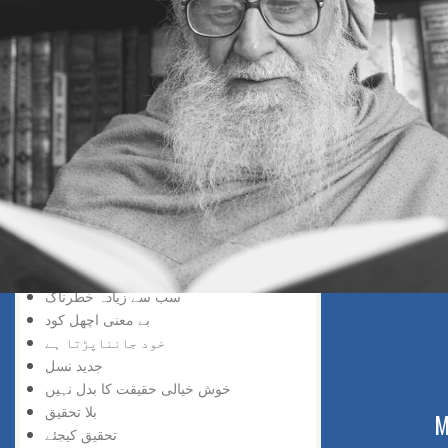
سڑک بند ہے
افسوس نہ کیجئے
ناکامی زینہ بن گئی
سمجھ دار کون
تاریخ سازی
کوئی چیز مشکل نہیں
جواب کا صحیح طریقہ
عقل کا استعمال
لچک بھی ضروری ہے
مشتعل نہ ہو
محفوظ سفر
الٹی چھلانگ
سب سے زیادہ خطرناک
بے معنی اچھل کود
خود جانناپڑتا ہے
جدید نسل
خوش خیالی حقیقت کا بدل نہیں
بلا تحقیق
ABOUT US
M
تحقیق کیجئے