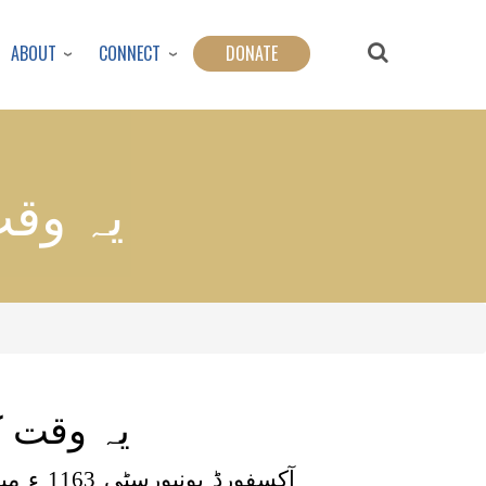
ABOUT
CONNECT
DONATE
یہ وقت
یہ وقت ک
آکسفو