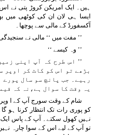
ہیں۔ ایک امریکن کروڑ پتی نے اس ک
ایسا ہی لان ان کی کوٹھی میں بھی 
آکسفورڈ کے مالی سے پوچھا۔
’’ مفت میں ‘‘ مالی نے سنجیدگی 
’’ وہ کیسے ‘‘
’’ اس طرح کہ آپ اپنی زم
بڑھے تو اس کو کاٹ کر اوپر س
رہیے۔ جب پانچ سو سال پورے ہو
یہ وقت کا سوال ہے،نہ کہ قیمت
شام کے وقت سورج آپ کے ا وپر غ
کو پوری رات تک انتظار کرنا ہو گا۔
نہیں کھول سکتے۔ آپ کے پاس ایک 