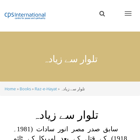
Skip
to
main
content
تلوار سے زیادہ
تلوار سے زیادہ
Raz-e-Hayat
Books
Home
Breadcrumb
تلوار سے زیادہ
سابق صدر مصر انور سادات (1981۔
1918) کے قتل کے بعد امریکا کے ٹائم