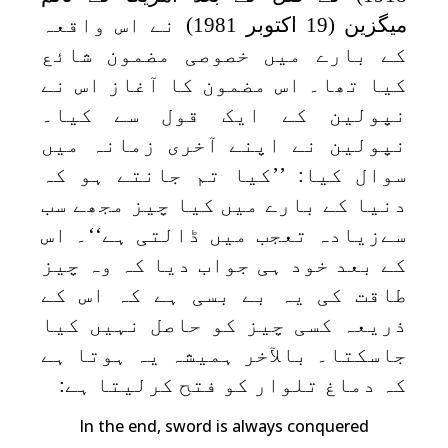
میگزین (19 اکتوبر 1981) نے اس واقعہ
کے بارے میں خصوصی مضمون شائع
کیا تھا۔ اس مضمون کا آغاز اس نے
نپولین کے ایک قول سے کیا۔
نپولین نے اپنے آخری زمانہ میں
سوال کیا: ’’کیا تم جانتے ہو کہ
دنیا کے بارے میں کیا چیز مجھے سب
سےزیادہ تعجب میں ڈالتی ہے‘‘۔ اس
کے بعد خود ہی جواب دیا کہ وہ چیز
طاقت کی یہ بے بسی ہے کہ اس کے
ذریعہ کسی چیز کو حاصل نہیں کیا
جاسکتا۔ بالآخر ہمیشہ یہ ہوتا ہے
کہ دماغ تلوار کو فتح کرلیتا ہے:
In the end, sword is always conquered