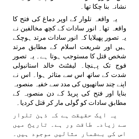
نشانہ بنا چکا تھا۔
یہ واقعہ تلوار کے اوپر دماغ کی فتح کا
واقعہ تھا۔ انور سادات کے کچھ مخالفین نے
یہ تصور پھیلایا کہ انور سادات مرتد ہوچکے
ہیں اور شریعت اسلام کے مطابق مرتد
شخص قتل کا مستوجب ہوتا ہے۔ یہ تصور
فوج تک پہنچا۔ لیفٹنٹ خالد استانبولی
شدت کے ساتھ اس سے متاثر ہوا۔ اس نے
اپنے چند ساتھیوں کی مدد سے خفیہ منصوبہ
بنایا اور فتح کی پریڈ کے دن منصوبہ کے
مطابق سادات کو گولی مار کر قتل کردیا۔
یہ ایک حقیقت ہے کہ ذہن تلوار
سے زیادہ طاقت ور ہے۔ تاریخ میں
اس کی بےشمار مثالیں موجود ہیں۔