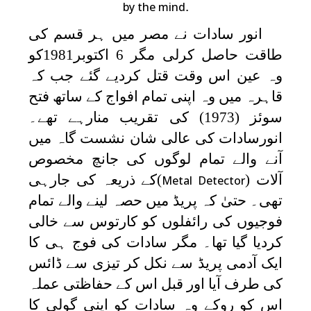
.
by the mind
انور سادات نے مصر میں ہر قسم کی
طاقت حاصل کرلی مگر 6 اکتوبر1981کو
وہ عین اس وقت قتل کردیے گئے جب کہ
قاہرہ میں وہ اپنی تمام افواج کے ساتھ فتح
سوئز (1973) کی تقریب منارہے تھے۔
انورسادات کی عالی شان نشست گاہ میں
آنے والے تمام لوگوں کی جانچ مخصوص
آلات (
)کے ذریعہ کی جارہی
Metal Detector
تھی۔ حتیٰ کہ پریڈ میں حصہ لینے والے تمام
فوجیوں کی رائفلوں کو کارتوس سے خالی
کردیا گیا تھا۔ مگر سادات کی فوج ہی کا
ایک آدمی پریڈ سے نکل کر تیزی سے ڈائس
کی طرف آیا اور قبل اس کے حفاظتی عملہ
اس کو روکے وہ سادات کو اپنی گولی کا