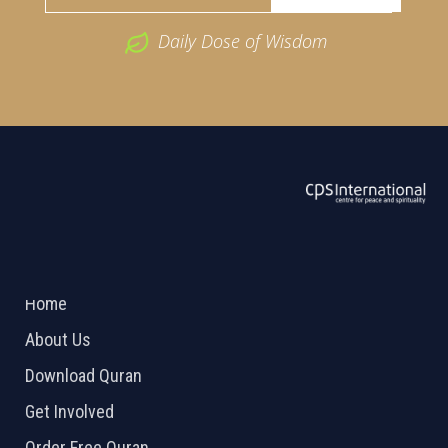
Daily Dose of Wisdom
ABOUT US
2026 Powered by
Openlogic Systems
Home
About Us
Download Quran
Get Involved
Order Free Quran