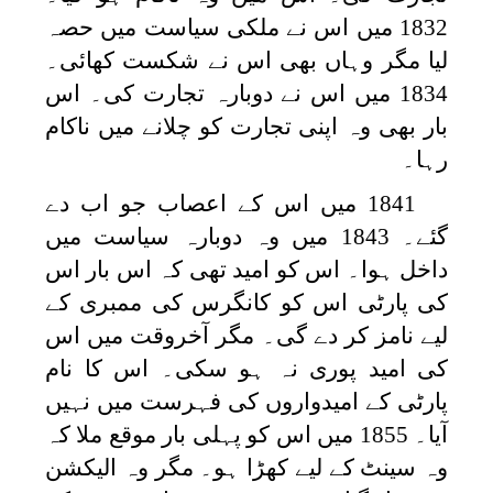
1832 میں اس نے ملکی سیاست میں حصہ
لیا مگر وہاں بھی اس نے شکست کھائی۔
1834 میں اس نے دوبارہ تجارت کی۔ اس
بار بھی وہ اپنی تجارت کو چلانے میں ناکام
رہا۔
1841 میں اس کے اعصاب جو اب دے
گئے۔ 1843 میں وہ دوبارہ سیاست میں
داخل ہوا۔ اس کو امید تھی کہ اس بار اس
کی پارٹی اس کو کانگرس کی ممبری کے
لیے نامز کر دے گی۔ مگر آخروقت میں اس
کی امید پوری نہ ہو سکی۔ اس کا نام
پارٹی کے امیدواروں کی فہرست میں نہیں
آیا۔ 1855 میں اس کو پہلی بار موقع ملا کہ
وہ سینٹ کے لیے کھڑا ہو۔ مگر وہ الیکشن