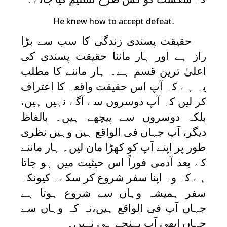
.
He knew how to accept defeat
حقیقت پسندی زندگی کا سب سے بڑا
راز ہے اور ہار ماننا حقیقت پسندی کی
اعلیٰ ترین قسم ہے۔ ہار ماننے کا مطلب
یہ ہے کہ آپ اس حقیقت واقعہ کا اعتراف
کر لیں کہ آپ دوسروں سے آگے نہیں ہیں،
بلکہ دوسروں سے پیچھے ہیں۔ بالفاظ
دیگر، آپ جہاں فی الواقع ہیں وہیں نظری
طور پر اپنے آپ کو کھڑا مان لیں۔ ہار ماننے
کے بعد آدمی فوراً اس حیثیت میں ہو جاتا
ہے کہ وہ اپنا سفر شروع کر سکے۔ کیونکہ
سفر ہمیشہ وہاں سے شروع ہوتا ہے
جہاں آپ فی الواقع ہیں،نہ کہ وہاں سے
جہاں ابھی آپ پہنچے ہی نہیں۔