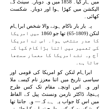
میں ہار گیا۔ 1858 میں وہ دوبارہ سینٹ کے
الیکشن میں کھڑا ہوا اور دوبارہ شکست
کھائی۔
یہ بار بار ناکام ہونے والا شخص ابراہام
لنکن (1809-65) تھا جو 1860 میں امریکا
کا صدر منتخب ہوا۔ اس نے امریکا
کی تعمیر میں اتنا بڑا کام کیا کہ
آج وہ نئے امریکا کا معمار سمجھا
جاتا ہے۔
ابراہام لنکن کو امریکا کی قومی اور
سیاسی تاریخ میں اتنا معزز نام کیسے ملا
اور وہ اس اونچے مقام تک کس طرح
پہنچا، ڈاکٹر نارمن ونسنٹ پیل کے الفاظ
میں اس کا جواب یہ ہے کہ— وہ جانتا تھا
کہ شکست کو کس طرح تسلیم کیا جائے :