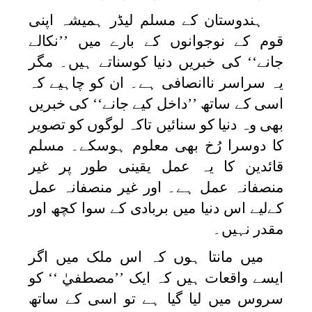
ہندوستان کے مسلم لیڈر ہمیشہ اپنی
قوم کے نوجوانوں کے بارے میں ’’نکالے
جانے‘‘ کی خبریں دنیا کوسناتے ہیں۔ مگر
یہ سراسر ناانصافی ہے۔ ان کو چاہیے کہ
اسی کے ساتھ ’’داخل کیے جانے‘‘ کی خبریں
بھی وہ دنیا کو سنائیں تاکہ لوگوں کو تصویر
کا دوسرا رُخ بھی معلوم ہوسکے۔ مسلم
قائدین کا یہ عمل یقینی طور پر غیر
منصفانہ عمل ہے۔ اور غیر منصفانہ عمل
کےلیے اس دنیا میں بربادی کے سوا کچھ اور
مقدر نہیں۔
میں مانتا ہوں کہ اس ملک میں اگر
ایسے واقعات ہیں کہ ایک ’’مصطفيٰ ‘‘ کو
سروس میں لیا گیا ہے تو اسی کے ساتھ