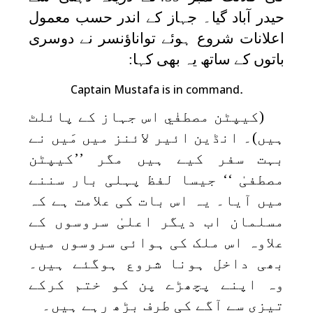
حیدر آباد گیا۔ جہاز کے اندر حسب معمول
اعلانات شروع ہوئے تواناؤنسر نے دوسری
باتوں کے ساتھ یہ بھی کہا:
.
Captain Mustafa is in command
(کیپٹن مصطفٰي اس جہاز کے پائلٹ
ہیں)۔ انڈین ائیر لائنز میں مَیں نے
بہت سفر کیے ہیں مگر ’’کیپٹن
مصطفیٰ ‘‘ جیسا لفظ پہلی بار سننے
میں آیا۔ یہ اس بات کی علامت ہے کہ
مسلمان اب دیگر اعلیٰ سروسوں کے
علاوہ اس ملک کی ہوائی سروسوں میں
بھی داخل ہونا شروع ہوگئے ہیں۔
وہ اپنے پچھڑے پن کو ختم کرکے
تیزی سے آگے کی طرف بڑھ رہے ہیں۔