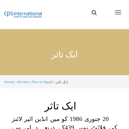
Skip
to
main
content
ایک تاثر
ایک تاثر
Raz-e-Hayat
Books
Home
Breadcrumb
ایک تاثر
20 جنوری 1986 کو میں انڈین ائیر لائنز
کی فلائٹ نمبر 439کے ذریعہ دہلی سے