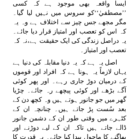
ایسا واقعہ بھی موجود ہے کہ کسی
’’مصطفيٰ‘‘کو سروس میں نہیں لیا گیا۔
مگر مجھے جس چیز سے اختلاف ہے وہ یہ
کہ اس کو تعصب اور امتیاز قرار دیا جائے۔
یہ دراصل زندگی کی ایک حقیقت ہے،نہ کہ
تعصب اور امتیاز۔
اصل یہ ہے کہ یہ دنیا مقابلہ کی دنیا ہے
یہاں لازماً یہ ہونا ہے کہ افراد اور قوموں
کے درمیان دوڑ جاری رہے۔ اور پھر کوئی
آگے بڑھے اور کوئی پیچھے رہ جائے۔ چڑیا
گھر میں جو جانور ہوتے ہیں وہ کچھ دن کے
بعد سُست پڑ جاتے ہیں۔ چنانچہ ان کے
کٹہرے میں وقتی طور ان کے دشمن جانور
ڈالے جاتے ہیں تاکہ ان کے لیے دوڑنے اور
بھاگنے کا ماحول پیدا کیا جائے۔ یہ قدرت کا