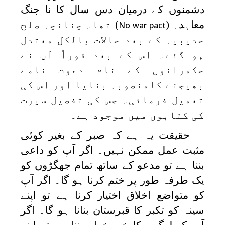
دشمنوں کے درمیان دس سال کا نا جنگ
معاہدہ (
) تھا۔ چنانچہ صلح
No war pact
حدیبیہ کے بعد حالات بالکل معتدل
ہو گئے۔ اس کے بعد فوراً آپ نے
حکمرانوں کے نام دعوت نامے
بھیجنے کامنصوبہ بنایا اور اس کی
تعمیل فرمائی۔ جس کی تفصیل سیرت
کی کتابوں میں موجود ہے۔
حقیقت یہ ہے کہ صبر کے بغیر کوئی
مثبت عمل ممکن نہیں۔ اگر آپ کو داعی
بننا ہے تو مدعو کے ساتھ تمام جھگڑوں کو
یک طرفہ طور پر ختم کرنا ہو گا۔ اگر آپ
کو متواضع اخلاق اختیار کرنا ہے تو اپنے
سینہ کو تکبر کا قبرستان بنانا ہو گا۔ اگر