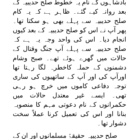
بادشاہوں کے نام یہ خطوط صلح حدیبیہ کے
بعد روانہ کیے گئے۔ ظاہر ہے کہ یہ کام
صلح حدیبیہ سے پہلے بھی ہو سکتا تھا۔
پھر آپ نے اس کو صلح حدیبیہ کے بعد کیوں
انجام دیا۔ اس کی واحد وجہ یہ ہے کہ
صلح حدیبیہ سے پہلے آپ جنگ وقتال کے
حالات میں گھرے ہوئے تھے۔ صبح وشام
دشمنوں کے حملہ کاخطرہ لگا رہتا تھا
اورآپ کی اور آپ کے ساتھیوں کی ساری
توجہ دفاعی کاموں میں خرچ ہو رہی
تھی۔ ایسے غیر معتدل حالات میں
حکمرانوں کے نام دعوتی مہم کا منصوبہ
بنانا اور اس کی تعمیل کرنا عملاً سخت
دشوار تھا۔
صلح حدیبیہ حقیقۃً مسلمانوں اور ان کے