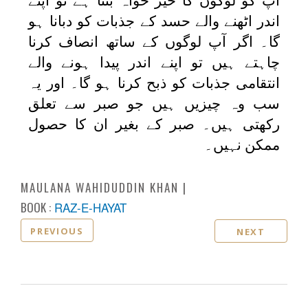
آپ کو لوگوں کا خیر خواہ بننا ہے تو اپنے
اندر اٹھنے والے حسد کے جذبات کو دبانا ہو
گا۔ اگر آپ لوگوں کے ساتھ انصاف کرنا
چاہتے ہیں تو اپنے اندر پیدا ہونے والے
انتقامی جذبات کو ذبح کرنا ہو گا۔ اور یہ
سب وہ چیزیں ہیں جو صبر سے تعلق
رکھتی ہیں۔ صبر کے بغیر ان کا حصول
ممکن نہیں۔
MAULANA WAHIDUDDIN KHAN
BOOK :
RAZ-E-HAYAT
PREVIOUS
NEXT