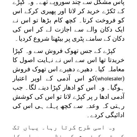
پاس مشکل سے چند سوروپے تھے۔ وہ کپڑے
کے ٹکڑے خرید کر لاتا اور پھیری کرکے اس
کو فروخت کرتا۔ کچھ کام بڑھا تو اس نے
ایک دکان والے سے اجازت لے کر اس کی
دکان کے سامنے پٹری پر بیٹھنا شروع کردیا۔
کپڑے کے جس تھوک فروش سے وہ کپڑا
خریدتا تھا اس سے اس نے نہایت اصول کا
معاملہ کیا۔ دھیرے دھیرے اس تھوک فروش
(
)کو اس آدمی کے اوپر اعتبار
wholesaler
ہوگیا۔ وہ اس کو ادھار کپڑا دینے لگا۔ جب
آدمی ادھا ر پر کپڑے لاتا تو اس کی کوشش
رہتی کہ وعدہ سے کچھ پہلے ہی اس کی
ادائیگی کردے۔
وہ اسی طرح کرتا رہا۔ یہاں تک
کہ تھوک فروش کی نظر میں اس کا