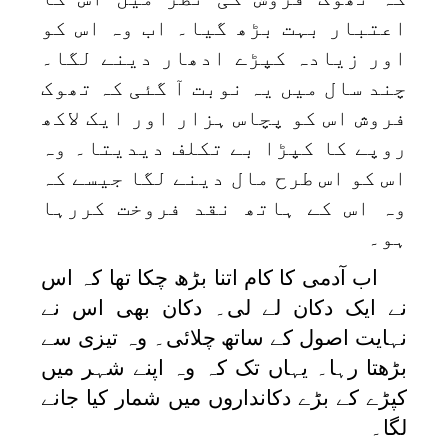
اعتبار بہت بڑھ گیا۔ اب وہ اس کو
اور زیادہ کپڑے ادھار دینے لگا۔
چند سال میں یہ نوبت آ گئی کہ تھوک
فروش اس کو پچاس ہزار اور ایک لاکھ
روپے کا کپڑا بے تکلف دیدیتا۔ وہ
اس کو اس طرح مال دینے لگا جیسے کہ
وہ اس کے ہاتھ نقد فروخت کررہا
ہو۔
اب آدمی کا کام اتنا بڑھ چکا تھا کہ اس
نے ایک دکان لے لی۔ دکان بھی اس نے
نہایت اصول کے ساتھ چلائی۔ وہ تیزی سے
بڑھتا رہا۔ یہاں تک کہ وہ اپنے شہر میں
کپڑے کے بڑے دکانداروں میں شمار کیا جانے
لگا۔