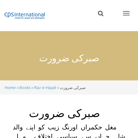
Skip
to
main
content
صبرکی ضرورت
صبرکی ضرورت
Raz-e-Hayat
Books
Home
Breadcrumb
صبرکی ضرورت
مغل حکمراں اورنگ زیب کو اپنے والد
شاہ جہاں سے سیاسی اختلاف ہو ا۔