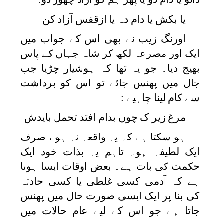
یا بکش یا دام دہ یا ازقفس آزاد کن
اورنگ زیب نے بھی اس کے جواب میں
ایک اور مصرعہ لکھ کر شاہ جہاں کے پاس
بھیج دیا۔ جو یہ تھا کہ ہوشیار چڑیا جب
جال میں پھنس جائے تو اس کو برداشت
سے کام لینا چاہیے :
مرغ زیر ک چوں بدام افتد تحمل بایدش
ہو سکتا ہے کہ یہ واقعہ نہ ہو ، صرف
ایک لطیفہ ہو۔ تاہم یہ بذات خود ایک
حکمت کی بات ہے۔ بعض اوقات ایسا ہوتا
ہے کہ آدمی کسی غلطی یا کسی حادثہ
کی بنا پر ایک ایسی صورت حال میں پھنس
جاتا ہے جو اس کے لیے عام حالات میں