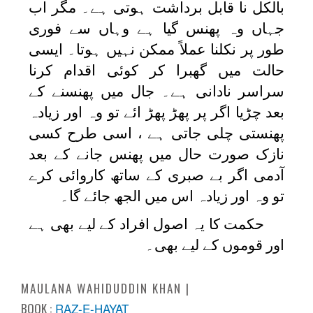
بالکل نا قابل برداشت ہوتی ہے۔ مگر اب
جہاں وہ پھنس گیا ہے وہاں سے فوری
طور پر نکلنا عملاً ممکن نہیں ہوتا۔ ایسی
حالت میں گھبرا کر کوئی اقدام کرنا
سراسر نادانی ہے۔ جال میں پھنسنے کے
بعد چڑیا اگر پر پھڑ پھڑ ائے تو وہ اور زیادہ
پھنستی چلی جاتی ہے ، اسی طرح کسی
نازک صورت حال میں پھنس جانے کے بعد
آدمی اگر بے صبری کے ساتھ کاروائی کرے
تو وہ اور زیادہ اس میں الجھ جائے گا۔
حکمت کا یہ اصول افراد کے لیے بھی ہے
اور قوموں کے لیے بھی۔
MAULANA WAHIDUDDIN KHAN
BOOK :
RAZ-E-HAYAT