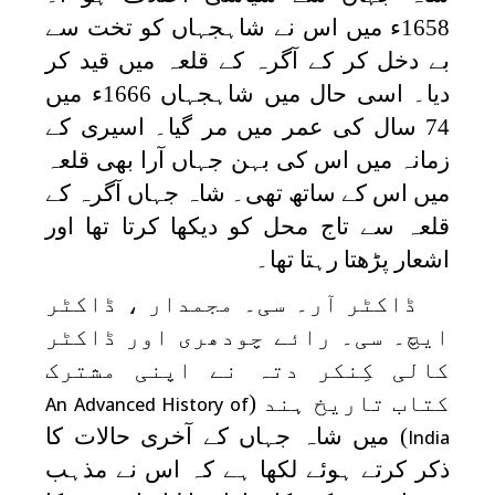
1658ء میں اس نے شاہجہاں کو تخت سے
بے دخل کر کے آگرہ کے قلعہ میں قید کر
دیا۔ اسی حال میں شاہجہاں 1666ء میں
74 سال کی عمر میں مر گیا۔ اسیری کے
زمانہ میں اس کی بہن جہاں آرا بھی قلعہ
میں اس کے ساتھ تھی۔ شاہ جہاں آگرہ کے
قلعہ سے تاج محل کو دیکھا کرتا تھا اور
اشعار پڑھتا رہتا تھا۔
ڈاکٹر آر۔ سی۔ مجمدار ، ڈاکٹر
ایچ۔ سی۔ رائے چودھری اور ڈاکٹر
کالی کِنکر دتہ نے اپنی مشترک
کتاب تاریخ ہند (
An Advanced History of
) میں شاہ جہاں کے آخری حالات کا
India
ذکر کرتے ہوئے لکھا ہے کہ اس نے مذہب