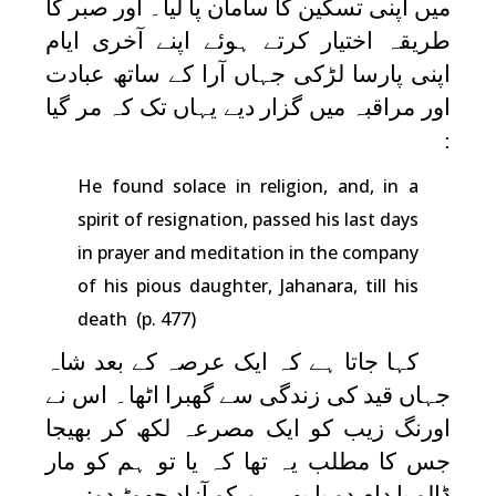
میں اپنی تسکین کا سامان پا لیا۔ اور صبر کا
طریقہ اختیار کرتے ہوئے اپنے آخری ایام
اپنی پارسا لڑکی جہاں آرا کے ساتھ عبادت
اور مراقبہ میں گزار دیے یہاں تک کہ مر گیا
:
He found solace in religion, and, in a
spirit of resignation, passed his last days
in prayer and meditation in the company
of his pious daughter, Jahanara, till his
death (p. 477)
کہا جاتا ہے کہ ایک عرصہ کے بعد شاہ
جہاں قید کی زندگی سے گھبرا اٹھا۔ اس نے
اورنگ زیب کو ایک مصرعہ لکھ کر بھیجا
جس کا مطلب یہ تھا کہ یا تو ہم کو مار
ڈالو یا دام دو یا پھر ہم کو آزاد چھوڑ دو: