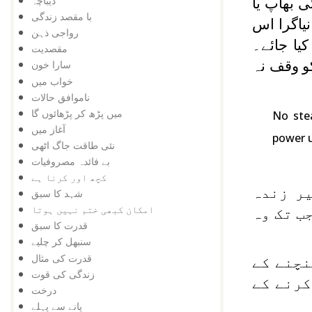
دیباچہ
 بھاپ یا
با مقصد زندگی
یاگرا اس
رواجی ذہن
یا جائے۔
مقصدیت
و وقف نہ
سارا خون
خواب میں
ناموافق حالات
میں پڑھ کر پڑھائوں گا
No stea
آغاز میں
power un
نئی طاقت جاگ اٹھی
بے فائدہ مصروفیات
کچھ اور کرنا ہے
یر زندہ
شہد کا سبق
امکان کبھی ختم نہیں ہوتا
ب تک وہ
قدرت کا سبق
سنبھل کر چلیے
قدرت کی مثال
نچنے کے
زندگی کی قوت
کرنے کے
درخت
پانے سے پہلے