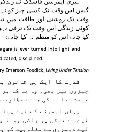
ہیری ایمرسن فاسڈک نے زندگی ک
گیس اس وقت تک کسی چیز کو نہیں 
وقت تک روشنی اور طاقت میں تبد
کوئی زندگی اس وقت تک ترقی نہیں 
کیا جائے اس کو منظم نہ کیا جائے:
agara is ever turned into light and
.
edicated, disciplined
ry Emerson Fosdick,
Living Under Tension
قدرت کا ایک ہی قانون ہے
چیزوں میں بھی۔ وہ یہ کہ ہر م
قیمت ادا نہ کی جائے مطلو ب 
یہاں ابھرنے کے لیے پہلے
لیے بے ترقی پر راضی ہونا پ
لیے دوسروں سے مغلوبیت کو بر