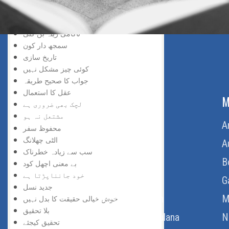
سڑک بند ہے
افسوس نہ کیجئے
ناکامی زینہ بن گئی
سمجھ دار کون
تاریخ سازی
کوئی چیز مشکل نہیں
جواب کا صحیح طریقہ
عقل کا استعمال
ABOUT US
M
لچک بھی ضروری ہے
مشتعل نہ ہو
Home
A
محفوظ سفر
الٹی چھلانگ
About Us
A
سب سے زیادہ خطرناک
Download Quran
B
بے معنی اچھل کود
خود جانناپڑتا ہے
Get Involved
G
جدید نسل
Order Free Quran
M
خوش خیالی حقیقت کا بدل نہیں
بلا تحقیق
Thoughts Of Maulana
N
تحقیق کیجئے