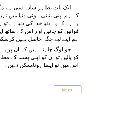
ایک بات بظاہر سادہ سی ہے مگر 
کہ ہم اپنی بنائی ہوئی دنیا میں ن
یہ ہے کہ یہ دنیا خدا کی دنیا ہے تو
قوانین کو جانیں او ر اس کے ساتھ ا
ہم اپنے لیے جگہ حاصل نہیں کرسکت
جو لوگ چاہتے ہیں کہ ان پر یہ 
کو پالیں تو ان کو اپنی پسند کے مطا
اس میں تو ایسا ہوناممکن نہیں۔
NEXT