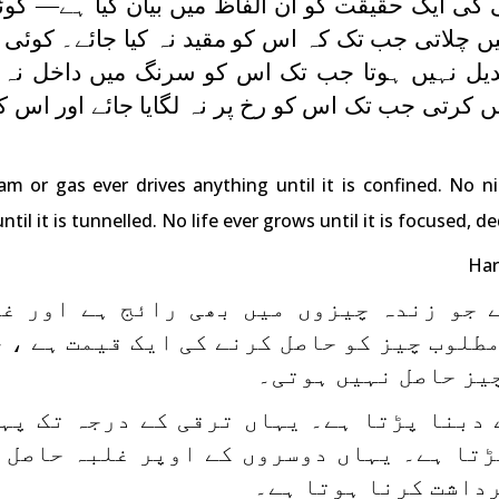
ی ایک حقیقت کو ان الفاظ میں بیان کیا ہے— کوئی
چلاتی جب تک کہ اس کو مقید نہ کیا جائے۔ کوئی ن
یل نہیں ہوتا جب تک اس کو سرنگ میں داخل نہ ک
کرتی جب تک اس کو رخ پر نہ لگایا جائے اور اس ک
m or gas ever drives anything until it is confined. No ni
til it is tunnelled. No life ever grows until it is focused, d
Har
 جو زندہ چیزوں میں بھی رائج ہے اور غ
طلوب چیز کو حاصل کرنے کی ایک قیمت ہے ، ج
چیز حاصل نہیں ہوتی۔
 دبنا پڑتا ہے۔ یہاں ترقی کے درجہ تک پہ
ڑتا ہے۔ یہاں دوسروں کے اوپر غلبہ حاصل 
داشت کرنا ہوتا ہے۔