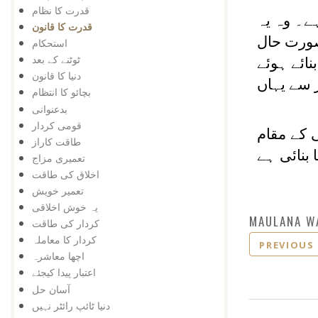
قدرت کا نظام
ے۔ وہ یہ
قدرت کا قانون
 صورت حال
استحکام
ٹوٹنے کے بعد
نائے ہوئے
دنیا کا قانون
ر سے یہاں
بچائو کا انتظام
بدعنوانی
قومی کردار
ی کے مقام
طاقت کاراز
 بنائی ہے
تعمیری مزاج
اخلاق کی طاقت
تعمیر خویش
یہ خوش اخلاقی
MAULANA W
کردار کی طاقت
کردار کا معاملہ
PREVIOUS
اچھا معاشرہ
اعتبار پیدا کیجئے
آسان حل
دنیا ٹائپ رائٹر نہیں