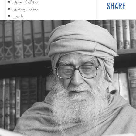
سڑک کا سبق
SHARE
حقیقت پسندی
نیا دور
خود کشی نہیں
اور تالا کھل گیا
شوق کافی ہے
زبان درازی
حقیقت پسندی نہ کہ شوق
دشمنی کے وقت بھی
تعلیم کی اہمیت
اس کے باوجود
اپنی کوشش سے
ایک کے بعد دوسرا
مواقع کا استعمال
ہار میں جیت
کامیابی کے لیے
کمی کی تلافی
بربادی کے بعد بھی
تم غریب نہیں ، دولت مند ہو
کمزوری نعمت ثابت ہوئی