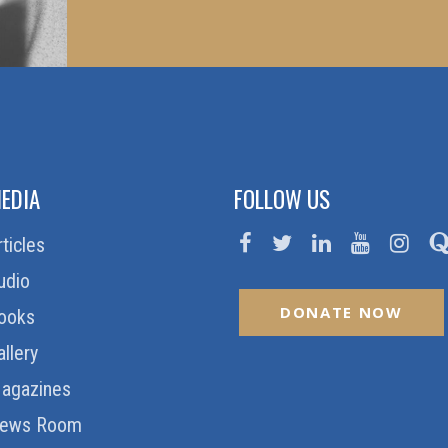
EDIA
FOLLOW US
rticles
udio
DONATE NOW
ooks
allery
agazines
ews Room