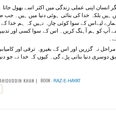
انسان اپنی عملی زندگی میں اکثر اسے بھول جاتا ہ
ہیں ہیں بلکہ خدا کی بنائی ہوئی دنیا میں ہیں۔ جب
 ہمارے لیےاس کے سوا کوئی چارہ نہیں کہ ہم خدا کے ب
پنے آپ کو ہم آہنگ کریں۔ اس کے سوا کسی اور تدبی
ے۔
مراحل نہ گزریں اور اس کے بغیروہ ترقی اور کامیاب
بق دوسری دنیا بنانی پڑے گی۔ کیوں کہ خدا نے جو دنیا
BOOK :
RAZ-E-HAYAT
AHIDUDDIN KHAN