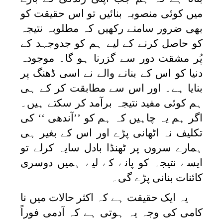
میں کوئی منصوبہ بنائیں تو اس حقیقت کو
بھی ضرور سامنے رکھیں کہ مطلوبہ نتیجہ
کو حاصل کرنے کے لیے ہم کو جدوجہد کے
پُر مشقت دور سے گزرنا ہو گا۔ موجودہ
دنیا کو اس کے بنانے والے نے اسی ڈھنگ پر
بنایا ہے۔ اور اس سے مطابقت کر کے ہی
ہم کوئی مفید نتیجہ برآمد کر سکتے ہیں۔
اگر ہم یہ چاہیں کہ ہم کو ’’آندھی ‘‘ کی
تکلیف نہ اٹھانی پڑے اور اس کے بغیر ہی
ہمارے سروں پر ٹھنڈا بادل سایہ کرلے تو
ایسے نتیجہ کو پانے کے لیے ہمیں دوسری
کائنات بنانی پڑے گی۔
یہ ایک حقیقت ہے کہ اکثر حالات میں نا
کامی کی وجہ یہ ہوتی ہے کہ آدمی فوراً