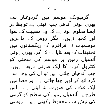
ہے
گرمیوںکے موسم میں گردوغبار سے
بھری ہوئی آندھی جب اٹھتی ہے تو بظاہر
ایسا معلوم ہوتا ہے کہ وہ مصیبت کے سوا
اور کچھ نہیں۔ مگر روس کے ماہرین
موسمیات نے قراقرم کے ریگستانوں میں
تحقیقات کے بعد بتایا ہے کہ گرد بھری ہوئی
آندھیاں زمین پر موسم کی سختی کو
کنٹرول کرنے کا ایک قدرتی ذریعہ ہیں۔
جب آندھیاں چلتی ہیں تو ان کی وجہ سے
گرد اٹھ کر اوپر چھا جاتی ہے اور فضا میں
ایک غلاف کی صورت بنا لیتی ہے۔ اس
طرح یہ آندھیاں زمین کی سطح کو گرمی
کی تپش سے محفوظ رکھتی ہیں۔ روسی