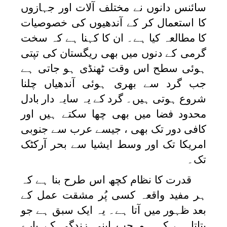
سائنس دانوں نے مختلف آلات اور جہازوں
کا استعمال کر کے آندھیوں کی خصوصیات
کا مطالعہ کیا ہے۔ ان کا کہنا ہے کہ سخت
گرمی کے دنوں میں بھی ریگستان کی تپتی
ہوئی سطح اس وقت ٹھنڈی ہو جاتی ہے
جب گرد سے بھری ہوئی آندھیاں چلنا
شروع ہوتی ہیں۔ گرد کے یہ سایہ دار بادل
محدود فضا میں بھی چھا سکتے ہیں اور
کافی دور تک بھی ، جیسے عرب سے جنوبی
امریکا تک اور وسط ایشیا سے بحر آرکٹک
تک۔
قدرت کا نظام کچھ اس طرح بنا ہے کہ
ہر مفید واقعہ کسی پُر مشقت عمل کے
بعد ظہور میں آتا ہے۔ یہ ایک سبق ہے جو
بتاتا ہے کہ ہم جب اپنی زندگی کے بارے