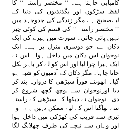
کامیابی چاہتا ہے۔ ’’ مختصر راستہ ‘‘ کا
لفظ سڑکوں اور پگڈنڈیوں کی دنیا کے
لیےصحیح ہے مگر زندگی کی جدوجہد میں
’’ مختصر راستہ ‘‘ کی قسم کی کوئی چیز
نہیں پائی جاتی۔ سورت میں ہیرے کی ایک
دکان ہے جو دوسری منزل پر ہے۔ ایک
نوجوان اس دکان میں داخل ہوا۔ اس نے
ایک ہیرا چرا لیا اور اس کو لے کر باہر نکل
جانا چاہا۔ مگر دکان کے آدمیوں کو شبہ ہو
گیا۔ انھوںنے فوراً سیڑھی کا دروازہ بند کر
دیا اورنوجوان سے پوچھ گچھ شروع کر
دی۔ نوجوان نے دیکھا کہ سیڑھی کے راستہ
سے بھاگنا اس کے لیے ممکن نہیں ہے۔ وہ
تیزی سے قریب کی کھڑکی میں داخل ہوا
اور وہاں سے نیچے کی طرف چھلانگ لگا