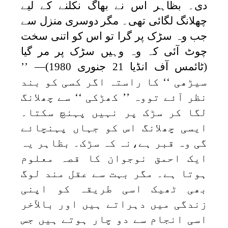
دی۔ بظاہر اس نے بھاگ نکلنے کے لیے
چھلانگ لگائی تھی۔ مگر دوسری منزل سے
جب وہ سڑک پر گرا تو اس کو اتنی سخت
چوٹ آئی کہ وہ وہیں سڑک پر مر گیا
(ٹائمس آف انڈیا 21 جنوری 1980)— ’’
سیڑھی ‘‘ کا راستہ اگر کسی کو بند
نظر آئے تووہ ’’ کھڑکی ‘‘ سے چھلانگ
لگا کر سڑک پر نہیں پہنچ سکتا۔
ایسی چھلانگ اس کو جہاں پہنچائے
گی وہ قبر ہے،نہ کہ سڑک۔ بظاہر یہ
ایک احمق نوجوان کا قصہ معلوم
ہوتا ہے۔ مگر بہت سے عقل مند لوگ
بھی ٹھیک اسی طریقہ کو اپنی
زندگی میں دہراتے ہیں اور بالآخر
اسی انجام سے دو چار ہوتے ہیں جس