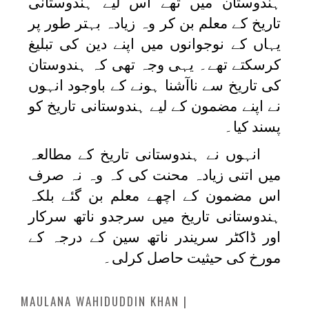
ہندوستان میں تھے اس لیے ہندوستانی
تاریخ کے معلم بن کر وہ زیادہ بہتر طور پر
یہاں کے نوجوانوں میں اپنے دین کی تبلیغ
کرسکتے تھے۔ یہی وجہ تھی کہ ہندوستان
کی تاریخ سے ناآشنا ہونے کے باوجود انہوں
نے اپنے مضمون کے لیے ہندوستانی تاریخ کو
پسند کیا۔
انہوں نے ہندوستانی تاریخ کے مطالعہ
میں اتنی زیادہ محنت کی کہ وہ نہ صرف
اس مضمون کے اچھے معلم بن گئے بلکہ
ہندوستانی تاریخ میں سرجدو ناتھ سرکار
اور ڈاکٹر سریندر ناتھ سین کے درجہ کے
مورخ کی حیثیت حاصل کرلی۔
MAULANA WAHIDUDDIN KHAN