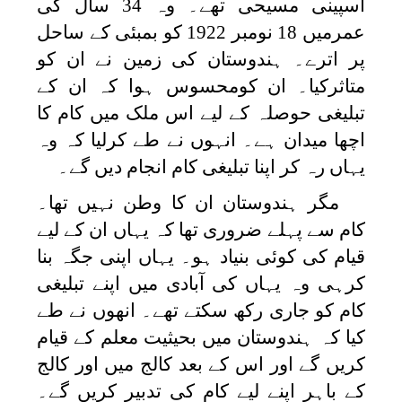
اسپینی مسیحی تھے۔ وہ 34 سال کی
عمرمیں 18 نومبر 1922 کو بمبئی کے ساحل
پر اترے۔ ہندوستان کی زمین نے ان کو
متاثرکیا۔ ان کومحسوس ہوا کہ ان کے
تبلیغی حوصلہ کے لیے اس ملک میں کام کا
اچھا میدان ہے۔ انہوں نے طے کرلیا کہ وہ
یہاں رہ کر اپنا تبلیغی کام انجام دیں گے۔
مگر ہندوستان ان کا وطن نہیں تھا۔
کام سے پہلے ضروری تھا کہ یہاں ان کے لیے
قیام کی کوئی بنیاد ہو۔ یہاں اپنی جگہ بنا
کرہی وہ یہاں کی آبادی میں اپنے تبلیغی
کام کو جاری رکھ سکتے تھے۔ انھوں نے طے
کیا کہ ہندوستان میں بحیثیت معلم کے قیام
کریں گے اور اس کے بعد کالج میں اور کالج
کے باہر اپنے لیے کام کی تدبیر کریں گے۔