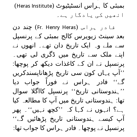
بمبئی کا ہراس انسٹیٹیوٹ (
)
Heras Institute
انھیں کی یادگار ہے۔
فادر ہراس (
) چند دن
Fr. Henry Heras
بعد سینٹ زیویرس کالج بمبئی کے پرنسپل
سے ملے وہ ایک تاریخ دان تھے۔ انھوں نے
اپنے ملک سے تاریخ میں ڈگری لی تھی۔
پرنسپل نے ان کے کاغذات دیکھ کر پوچھا:
’’آپ یہاں کون سی تاریخ پڑھاناپسندکریں
گے‘‘ فادر ہراس نے فوراً جواب دیا
’’ہندوستانی تاریخ‘‘ پرنسپل کااگلا سوال
تھا: ہندوستانی تاریخ میں آپ کا مطالعہ کیا
ہے؟ انہوں نے کہا کہ ’’کچھ نہیں‘‘۔ پھر
آپ کیسے ہندوستانی تاریخ پڑھائیں گے‘‘
پرنسپل نے پوچھا۔ فادر ہراس کا جواب تھا: