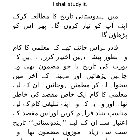
.
I shall study it
میں ہندوستانی تاریخ کا مطالعہ کرکے
اپنے آپ کو تیار کروں گا۔ پھر اس کو
پڑھاؤں گا۔
فادرہراس جانتے تھے کہ معلمی کا کام
وہ بطور پیشہ نہیں اختیار کررہے ہیں کہ
یورپ کی تاریخ یا جو مضمون بھی وہ
چاہیں پڑھائیں اور مہینہ کے آخر میں
تنخواہ لے کر مطمئن ہوجائیں۔ ان کے لیے
معلمی کا کام ایک خاص مقصد کی خاطر
تھا۔ اور وہ یہ کہ وہ اپنے تبلیغی کام کے لیے
مناسب بنیاد فراہم کریں اوراس مقصد کے
اعتبار سے ان کے لیے ’’ہندوستانی‘‘ تاریخ
سب سے زیادہ موزوں مضمون تھا۔ وہ