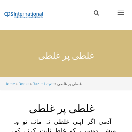
Skip
to
main
content
غلطی پر غلطی
غلطی پر غلطی
Raz-e-Hayat
Books
Home
Breadcrumb
غلطی پر غلطی
آدمی اگر اپنی غلطی نہ مانے تو وہ
ہمیشہ دوسرے کو غلط ثابت کرنے کی