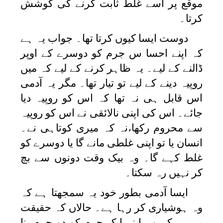
موقع پر اسے غلط ثابت کرنے کی کوشش
کرتا۔
دوست ایسا کیوں کرتا تھا۔ جواب یہ ہے
کہ اپنے احسا س جرم کو دوسرے کے اوپر
ڈالنے کے لیے۔ یہ ظاہر کرنے کے لیے کہ میں
روپیہ دینے کے لیے تو تیار تھا۔ مگر یہ آدمی
اس قابل ہی نہ تھا کہ اس کو روپیہ دیا
جائے۔ اس کی اپنی نالائقی نے اس کو روپیہ
سے محروم رکھا،نہ کہ میری کوتاہی نے۔
انسان یا تو اپنی غلطی مانے گا یا دوسرے کو
غلط کہے گا۔ وہ بیک وقت دونوں سے بچ
کر نہیں رہ سکتا۔
ایسا آدمی بطور خود یہ سمجھتا ہے کہ
وہ ہوشیاری کر رہا ہے۔ حالاں کہ حقیقت
یہ ہے کہ وہ اپنے ایک جرم کو دو جرم بنا