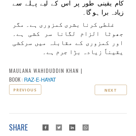
کام یقینی طور پر اس کے لیے پہلے سے
زیادہ برا ہو گا۔
غلطی کرنا بشری کمزوری ہے۔ مگر
جھوٹا الزام لگانا سر کشی ہے۔
اور کمزوری کے مقابلہ میں سرکشی
یقیناً زیادہ بڑا جرم ہے۔
MAULANA WAHIDUDDIN KHAN
BOOK :
RAZ-E-HAYAT
PREVIOUS
NEXT
SHARE