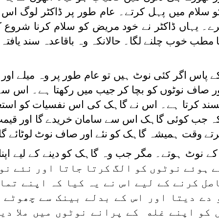
کو سلام میں پہل کرتے۔ عام طور پر ڈاکٹر لوگ اس 
۔ یہاں ڈاکٹر نے خود مریض کو سلام کرنا شروع کر
 مطب خوب چلنے لگا۔ حالانکہ وہ باقاعدہ سند یافتہ 
کے پاس اگر کئی نوٹ ہیں تو عام طور پر وہ میلے اور 
اور صاف نوٹوں کو بچا کر جیب میں رکھتا ہے۔ اس سے
ند کرتا ہے۔ اس نے گاہک کی اس نفسیات کو استع
ا کہ جب کوئی گاہک اس سے سامان خریدے گا اور قیمت
کرتے وقت ہمیشہ گاہک کو نئے اور صاف نوٹ لوٹائے گا
 نوٹ ہوتے۔ مگر جب وہ گاہک کو دینے کے لیے اپنا غ
 ہوئے نوٹوں کو الگ کرتا جاتا اور نئے نو
صل کرنے کے لیے اس نے یہ کیا کہ اپنے تما
 دے دیتا اور اس کے بدلے بینک سے چھوٹے 
 کو اپنے غله کے پرانے نوٹوں میں ملا دی