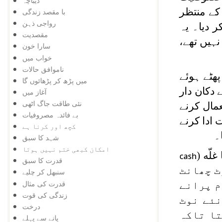
دیباچہ
کے منتظر
با مقصد زندگی
رواجی ذہن
 دیا۔ یہ
مقصدیت
نہیں تھے،
سارا خون
خواب میں
ناموافق حالات
پھٹے ہوئے
میں پڑھ کر پڑھائوں گا
 دکان دار
آغاز میں
نئی طاقت جاگ اٹھی
مال کرنے
بے فائدہ مصروفیات
 ادا کرنے
کچھ اور کرنا ہے
۔
شہد کا سبق
امکان کبھی ختم نہیں ہوتا
لّه (
cash
قدرت کا سبق
ٹ چھانٹ
سنبھل کر چلیے
قدرت کی مثال
م پرانے
زندگی کی قوت
نئے نوٹ
درخت
تا تاکہ
پانے سے پہلے