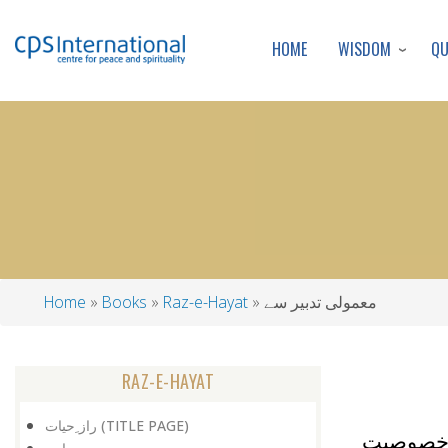
WISDOM
Q
HOME
معمولی تدبیر سے
Raz-e-Hayat
Books
Home
Breadcrumb
RAZ-E-HAYAT
راز ِحیات (TITLE PAGE)
ہ خصوصیت