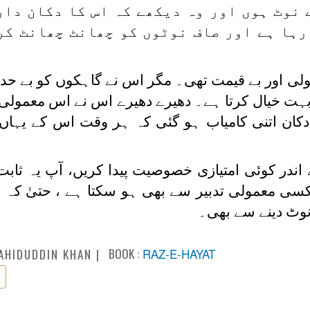
 نوٹ ہوں اور وہ دیکھے کہ اس کا دکان دار
رہا ہے اور صاف نوٹوں کو چھانٹ چھانٹ کر
ولی اور بے قیمت تھی۔ مگر اس نے گاہکوں کو بے حد م
 بہت خیال کرتا ہے۔ دھیرے دھیرے اس نے اس معمولی 
ان اتنی کامیاب ہو گئی کہ ہر وقت اس کے یہاں 
نے اندر کوئی امتیازی خصوصیت پیدا کریں، آپ یہ ثاب
 کسی معمولی تدبیر سے بھی ہو سکتا ہے ، حتیٰ کہ
ا نوٹ دینے سے بھی۔
BOOK :
RAZ-E-HAYAT
AHIDUDDIN KHAN