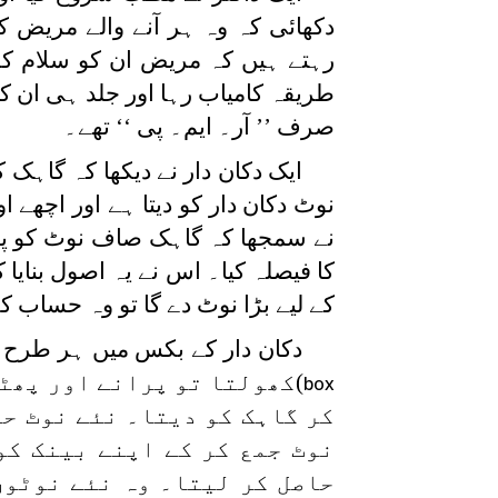
دکھائی کہ وہ ہر آنے والے مریض 
رہتے ہیں کہ مریض ان کو سلام کرے
طریقہ کامیاب رہا اور جلد ہی ان کا
صرف ’’ آر۔ ایم۔ پی ‘‘ تھے۔
ایک دکان دار نے دیکھا کہ گاہک 
نوٹ دکان دار کو دیتا ہے اور اچھے 
نے سمجھا کہ گاہک صاف نوٹ کو پس
کا فیصلہ کیا۔ اس نے یہ اصول بنای
کے لیے بڑا نوٹ دے گا تو وہ حساب 
دکان دار کے بکس میں ہر طرح کے
)کھولتا تو پرانے اور پھٹے
box
کر گاہک کو دیتا۔ نئے نوٹ حا
نوٹ جمع کر کے اپنے بینک کو
حاصل کر لیتا۔ وہ نئے نوٹوں