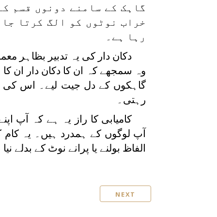
گاہک کے سامنے دونوں قسم کے
خراب نوٹوں کو الگ کرتا جا 
رہا ہے۔
دکان دار کی یہ تدبیر بظاہر معم
وہ سمجھے کہ ان کا دکان دار ان کا
گاہکوں کے دل جیت لیے۔ اس کی دک
رہتی۔
کامیابی کا راز یہ ہے کہ آپ اپ
آپ لوگوں کے ہمدرد ہیں۔ یہ کام
الفاظ بولنے یا پرانے نوٹ کے بدلے نی
NEXT