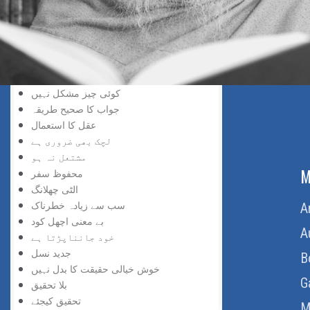
سڑک بند ہے
افسوس نہ کیجئے
ناکامی زینہ بن گئی
سمجھ دار کون
تاریخ سازی
کوئی چیز مشکل نہیں
جواب کا صحیح طریقہ
عقل کا استعمال
لچک بھی ضروری ہے
مشتعل نہ ہو
ABOUT US
M
محفوظ سفر
الٹی چھلانگ
سب سے زیادہ خطرناک
Home
A
بے معنی اچھل کود
About Us
A
خود جانناپڑتا ہے
جدید نسل
Download Quran
B
خوش خیالی حقیقت کا بدل نہیں
Get Involved
G
بلا تحقیق
تحقیق کیجئے
Order Free Quran
M