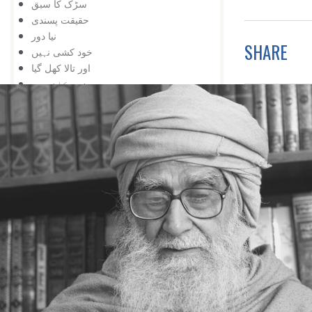
سڑک کا سبق
حقیقت پسندی
نیا دور
SHARE
خود کشی نہیں
اور تالا کھل گیا
شوق کافی ہے
زبان درازی
حقیقت پسندی نہ کہ شوق
دشمنی کے وقت بھی
تعلیم کی اہمیت
اس کے باوجود
اپنی کوشش سے
ایک کے بعد دوسرا
مواقع کا استعمال
ہار میں جیت
کامیابی کے لیے
کمی کی تلافی
بربادی کے بعد بھی
تم غریب نہیں ، دولت مند ہو
کمزوری نعمت ثابت ہوئی