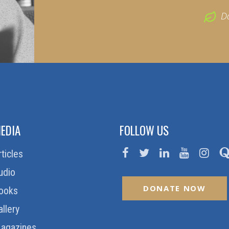
D
EDIA
FOLLOW US
rticles
udio
DONATE NOW
ooks
allery
agazines