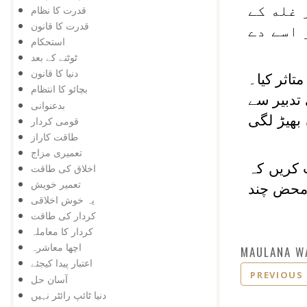
 غله کے
قدرت کا نظام
قدرت کا قانون
 اسے دے
استحکام
ٹوٹنے کے بعد
دنیا کا قانون
تاثر کیا۔
بچائو کا انتظام
تدبیر سے
بدعنوانی
بھیڑ لگی
قومی کردار
طاقت کاراز
تعمیری مزاج
ت کریں کہ
اخلاق کی طاقت
تعمیر خویش
 محض چند
یہ خوش اخلاقی
کردار کی طاقت
کردار کا معاملہ
اچھا معاشرہ
MAULANA W
اعتبار پیدا کیجئے
PREVIOUS
آسان حل
دنیا ٹائپ رائٹر نہیں